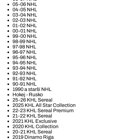
05-06 NHL
04-05 NHL
03-04 NHL
02-03 NHL
01-02 NHL
00-01 NHL
99-00 NHL
98-99 NHL
97-98 NHL
96-97 NHL
95-96 NHL
94-95 NHL
93-94 NHL
92-93 NHL
91-92 NHL
90-91 NHL
1990 a starší NHL
Hokej - Rusko
25-26 KHL Sereal
2025 KHL All Star Collection
22-23 KHL Sereal Premium
21-22 KHL Sereal
2021 KHL Exclusive
2020 KHL Collection
20-21 KHL Sereal
2019 Dinamo Riga