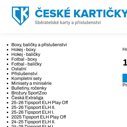
Boxy, balíčky a příslušenství
H
Hokej - boxy
Hokej - balíčky
Fotbal - boxy
Fotbal - balíčky
Ostatní
Příslušenství
Kompletní sety
Minisety a minisérie
Pr
Bulletiny, ročenky
Brožury SportZoo
Česká Extraliga
25-26 Tipsport ELH Play Off
25-26 Tipsport ELH II.
25-26 Tipsport ELH I.
2025 Tipsport ELH Play Off
24-25 Tipsport ELH II.
24-25 Tipsport ELH I.