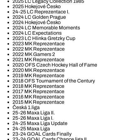
2025 LC Legacy Collection 1985
2025 Hokejové Česko
24-25 LC Reprezentace I.
2024 LC Golden Prague
2024 Hokejové Česko
2024 LC Memorable Moments
2024 LC Expectations
2023 LC Hlinka Gretzky Cup
2023 MK Reprezentace
2022 MK Reprezentace
2022 MK Gamers 2
2021 MK Reprezentace
2020 OFS Czech Hockey Hall of Fame
2020 MK Reprezentace
2019 MK Reprezentace
2018 OFS Tournament of the Century
2018 MK Reprezentace
2017 MK Reprezentace
2016 MK Reprezentace
2015 MK Reprezentace
Česká 1.liga
25-26 Maxa Liga II.
25-26 Maxa Liga I.
24-25 Maxa Liga Update
24-25 Maxa Liga
23-24 GOAL Cards Finally
23-24 GOAL Cards Chance liga II.