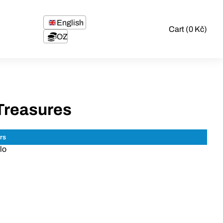
English
Cart (0 Kč)
CZK
Treasures
lo