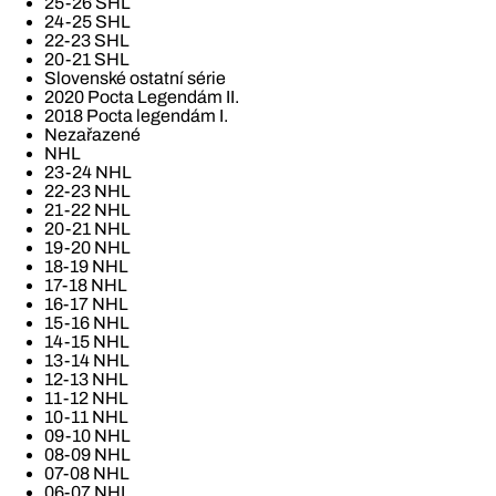
25-26 SHL
24-25 SHL
22-23 SHL
20-21 SHL
Slovenské ostatní série
2020 Pocta Legendám II.
2018 Pocta legendám I.
Nezařazené
NHL
23-24 NHL
22-23 NHL
21-22 NHL
20-21 NHL
19-20 NHL
18-19 NHL
17-18 NHL
16-17 NHL
15-16 NHL
14-15 NHL
13-14 NHL
12-13 NHL
11-12 NHL
10-11 NHL
09-10 NHL
08-09 NHL
07-08 NHL
06-07 NHL