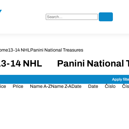
ome
13-14 NHL
Panini National Treasures
13-14 NHL
Panini National 
ice
Price
Name A-Z
Name Z-A
Date
Date
Číslo
Čís