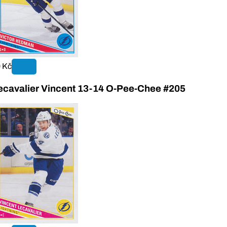
 Kč
ecavalier Vincent 13-14 O-Pee-Chee #205