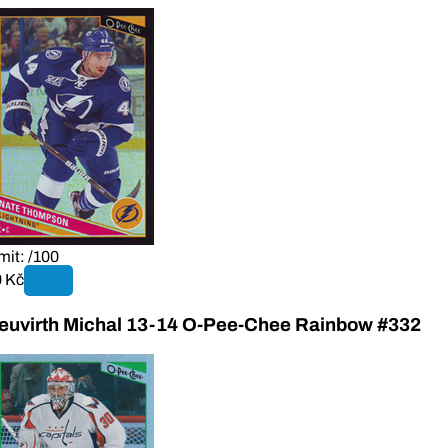
mit: /100
 Kč
euvirth Michal 13-14 O-Pee-Chee Rainbow #332