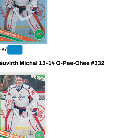
 Kč
euvirth Michal 13-14 O-Pee-Chee #332