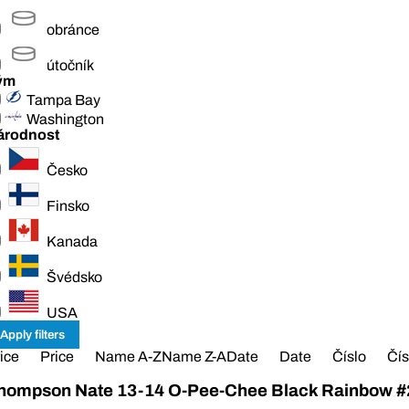
obránce
útočník
ým
Tampa Bay
Washington
árodnost
Česko
Finsko
Kanada
Švédsko
USA
ice
Price
Name A-Z
Name Z-A
Date
Date
Číslo
Čís
hompson Nate 13-14 O-Pee-Chee Black Rainbow #