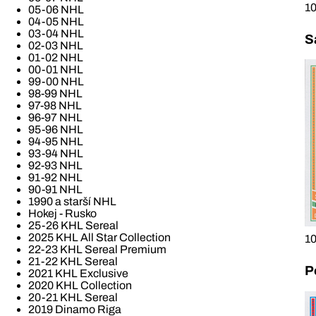
10
05-06 NHL
04-05 NHL
03-04 NHL
S
02-03 NHL
01-02 NHL
00-01 NHL
99-00 NHL
98-99 NHL
97-98 NHL
96-97 NHL
95-96 NHL
94-95 NHL
93-94 NHL
92-93 NHL
91-92 NHL
90-91 NHL
1990 a starší NHL
Hokej - Rusko
25-26 KHL Sereal
2025 KHL All Star Collection
10
22-23 KHL Sereal Premium
21-22 KHL Sereal
P
2021 KHL Exclusive
2020 KHL Collection
20-21 KHL Sereal
2019 Dinamo Riga