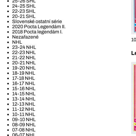
25-26 SHL
24-25 SHL
22-23 SHL
20-21 SHL
Slovenské ostatní série
2020 Pocta Legendám II.
2018 Pocta legendám I.
Nezařazené
10
NHL
23-24 NHL
22-23 NHL
L
21-22 NHL
20-21 NHL
19-20 NHL
18-19 NHL
17-18 NHL
16-17 NHL
15-16 NHL
14-15 NHL
13-14 NHL
12-13 NHL
11-12 NHL
10-11 NHL
09-10 NHL
08-09 NHL
07-08 NHL
06-07 NHL