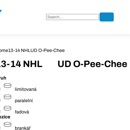
ome
13-14 NHL
UD O-Pee-Chee
13-14 NHL
UD O-Pee-Chee
ruh
limitovaná
paralelní
řadová
ozice
brankář