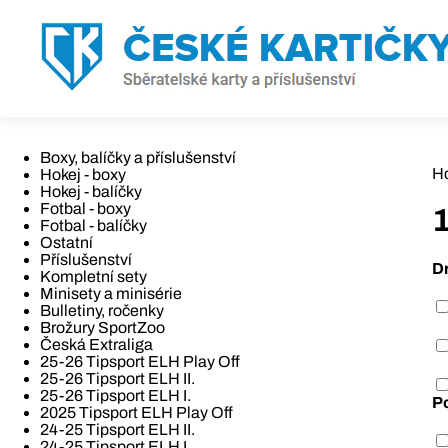
Boxy, balíčky a příslušenství
H
Hokej - boxy
Hokej - balíčky
Fotbal - boxy
Fotbal - balíčky
Ostatní
Příslušenství
D
Kompletní sety
Minisety a minisérie
Bulletiny, ročenky
Brožury SportZoo
Česká Extraliga
25-26 Tipsport ELH Play Off
25-26 Tipsport ELH II.
25-26 Tipsport ELH I.
P
2025 Tipsport ELH Play Off
24-25 Tipsport ELH II.
24-25 Tipsport ELH I.