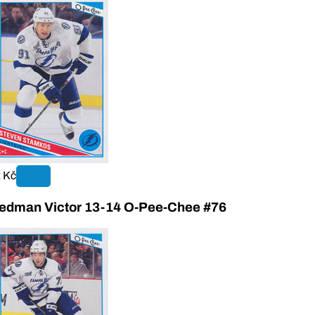
 Kč
edman Victor 13-14 O-Pee-Chee #76