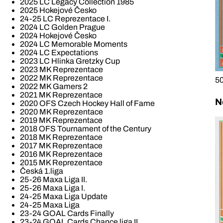
2025 LC Legacy Collection 1985
2025 Hokejové Česko
24-25 LC Reprezentace I.
2024 LC Golden Prague
2024 Hokejové Česko
2024 LC Memorable Moments
2024 LC Expectations
2023 LC Hlinka Gretzky Cup
2023 MK Reprezentace
2022 MK Reprezentace
50
2022 MK Gamers 2
2021 MK Reprezentace
N
2020 OFS Czech Hockey Hall of Fame
2020 MK Reprezentace
2019 MK Reprezentace
2018 OFS Tournament of the Century
2018 MK Reprezentace
2017 MK Reprezentace
2016 MK Reprezentace
2015 MK Reprezentace
Česká 1.liga
25-26 Maxa Liga II.
25-26 Maxa Liga I.
24-25 Maxa Liga Update
24-25 Maxa Liga
23-24 GOAL Cards Finally
23-24 GOAL Cards Chance liga II.