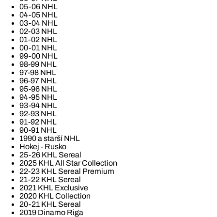
05-06 NHL
04-05 NHL
03-04 NHL
02-03 NHL
01-02 NHL
00-01 NHL
99-00 NHL
98-99 NHL
97-98 NHL
96-97 NHL
95-96 NHL
94-95 NHL
93-94 NHL
92-93 NHL
91-92 NHL
90-91 NHL
1990 a starší NHL
Hokej - Rusko
25-26 KHL Sereal
2025 KHL All Star Collection
22-23 KHL Sereal Premium
21-22 KHL Sereal
2021 KHL Exclusive
2020 KHL Collection
20-21 KHL Sereal
2019 Dinamo Riga