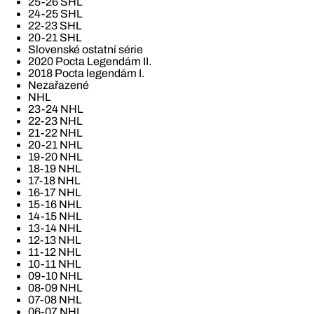
25-26 SHL
24-25 SHL
22-23 SHL
20-21 SHL
Slovenské ostatní série
2020 Pocta Legendám II.
2018 Pocta legendám I.
Nezařazené
NHL
23-24 NHL
22-23 NHL
21-22 NHL
20-21 NHL
19-20 NHL
18-19 NHL
17-18 NHL
16-17 NHL
15-16 NHL
14-15 NHL
13-14 NHL
12-13 NHL
11-12 NHL
10-11 NHL
09-10 NHL
08-09 NHL
07-08 NHL
06-07 NHL