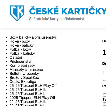
Boxy, balíčky a příslušenství
H
Hokej - boxy
Hokej - balíčky
Fotbal - boxy
Fotbal - balíčky
Ostatní
Příslušenství
D
Kompletní sety
Minisety a minisérie
Bulletiny, ročenky
Brožury SportZoo
Česká Extraliga
25-26 Tipsport ELH Play Off
P
25-26 Tipsport ELH II.
25-26 Tipsport ELH I.
2025 Tipsport ELH Play Off
T
24-25 Tipsport ELH II.
24-25 Tipsport ELH I.