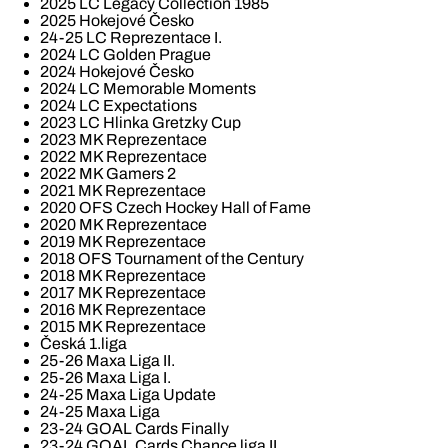
2025 LC Legacy Collection 1985
2025 Hokejové Česko
24-25 LC Reprezentace I.
2024 LC Golden Prague
2024 Hokejové Česko
2024 LC Memorable Moments
2024 LC Expectations
2023 LC Hlinka Gretzky Cup
2023 MK Reprezentace
2022 MK Reprezentace
2022 MK Gamers 2
2021 MK Reprezentace
2020 OFS Czech Hockey Hall of Fame
2020 MK Reprezentace
2019 MK Reprezentace
2018 OFS Tournament of the Century
2018 MK Reprezentace
2017 MK Reprezentace
2016 MK Reprezentace
2015 MK Reprezentace
Česká 1.liga
25-26 Maxa Liga II.
25-26 Maxa Liga I.
24-25 Maxa Liga Update
24-25 Maxa Liga
23-24 GOAL Cards Finally
23-24 GOAL Cards Chance liga II.