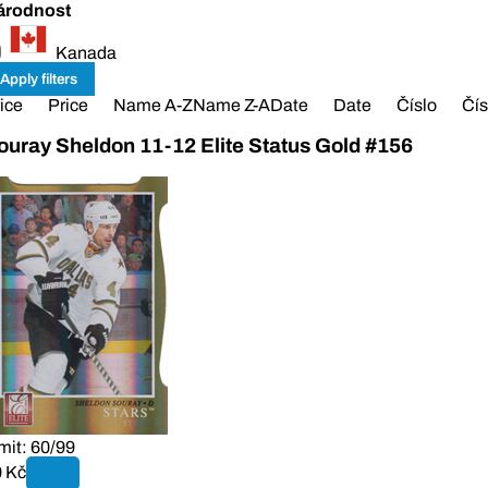
árodnost
Kanada
ice
Price
Name A-Z
Name Z-A
Date
Date
Číslo
Čís
ouray Sheldon 11-12 Elite Status Gold #156
mit: 60/99
 Kč