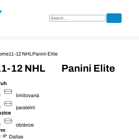
ome
11-12 NHL
Panini Elite
11-12 NHL
Panini Elite
ruh
limitovaná
paralelní
ozice
obránce
ým
Dallas