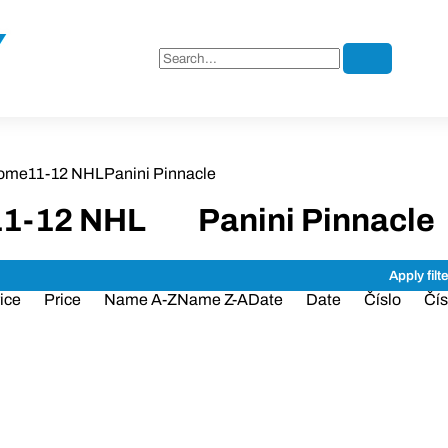
ome
11-12 NHL
Panini Pinnacle
11-12 NHL
Panini Pinnacle
ice
Price
Name A-Z
Name Z-A
Date
Date
Číslo
Čís