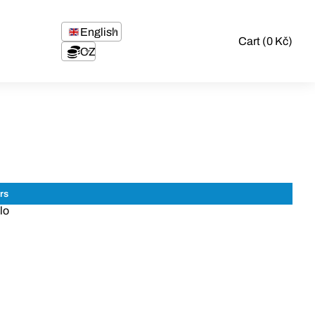
English
Cart (0 Kč)
CZK
lo