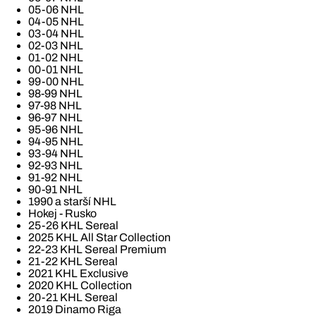
05-06 NHL
04-05 NHL
03-04 NHL
02-03 NHL
01-02 NHL
00-01 NHL
99-00 NHL
98-99 NHL
97-98 NHL
96-97 NHL
95-96 NHL
94-95 NHL
93-94 NHL
92-93 NHL
91-92 NHL
90-91 NHL
1990 a starší NHL
Hokej - Rusko
25-26 KHL Sereal
2025 KHL All Star Collection
22-23 KHL Sereal Premium
21-22 KHL Sereal
2021 KHL Exclusive
2020 KHL Collection
20-21 KHL Sereal
2019 Dinamo Riga