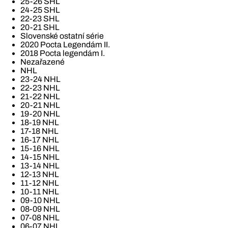
25-26 SHL
24-25 SHL
22-23 SHL
20-21 SHL
Slovenské ostatní série
2020 Pocta Legendám II.
2018 Pocta legendám I.
Nezařazené
NHL
23-24 NHL
22-23 NHL
21-22 NHL
20-21 NHL
19-20 NHL
18-19 NHL
17-18 NHL
16-17 NHL
15-16 NHL
14-15 NHL
13-14 NHL
12-13 NHL
11-12 NHL
10-11 NHL
09-10 NHL
08-09 NHL
07-08 NHL
06-07 NHL