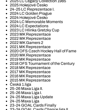
2025 LC Legacy Collection 1985
2025 Hokejové Česko
24-25 LC Reprezentace I.
2024 LC Golden Prague
2024 Hokejové Česko
2024 LC Memorable Moments
2024 LC Expectations
2023 LC Hlinka Gretzky Cup
2023 MK Reprezentace
2022 MK Reprezentace
2022 MK Gamers 2
2021 MK Reprezentace
2020 OFS Czech Hockey Hall of Fame
2020 MK Reprezentace
2019 MK Reprezentace
2018 OFS Tournament of the Century
2018 MK Reprezentace
2017 MK Reprezentace
2016 MK Reprezentace
2015 MK Reprezentace
Česká 1.liga
25-26 Maxa Liga II.
25-26 Maxa Liga I.
24-25 Maxa Liga Update
24-25 Maxa Liga
23-24 GOAL Cards Finally
23-24 GOAL Cards Chance liga II.