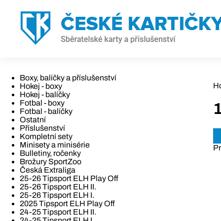
Boxy, balíčky a příslušenství
H
Hokej - boxy
Hokej - balíčky
Fotbal - boxy
Fotbal - balíčky
Ostatní
Příslušenství
Kompletní sety
Minisety a minisérie
Pr
Bulletiny, ročenky
Brožury SportZoo
Česká Extraliga
25-26 Tipsport ELH Play Off
25-26 Tipsport ELH II.
25-26 Tipsport ELH I.
2025 Tipsport ELH Play Off
24-25 Tipsport ELH II.
24-25 Tipsport ELH I.