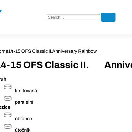
ome
14-15 OFS Classic II.
Anniversary Rainbow
4-15 OFS Classic II.
Anniv
ruh
limitovaná
paralelní
ozice
obránce
útočník