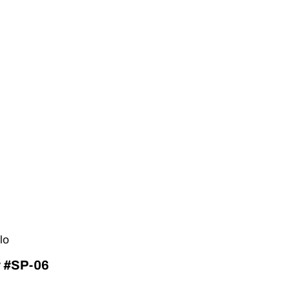
lo
w #SP-06