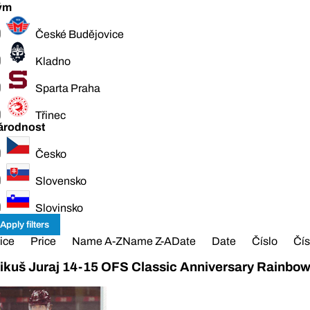
ým
České Budějovice
Kladno
Sparta Praha
Třinec
árodnost
Česko
Slovensko
Slovinsko
ice
Price
Name A-Z
Name Z-A
Date
Date
Číslo
Čís
ikuš Juraj 14-15 OFS Classic Anniversary Rainbo