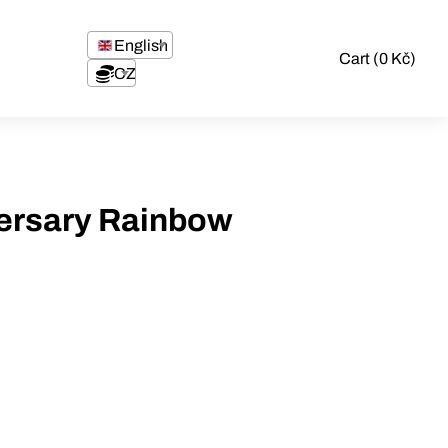
English
Cart (0 Kč)
CZK
ersary Rainbow