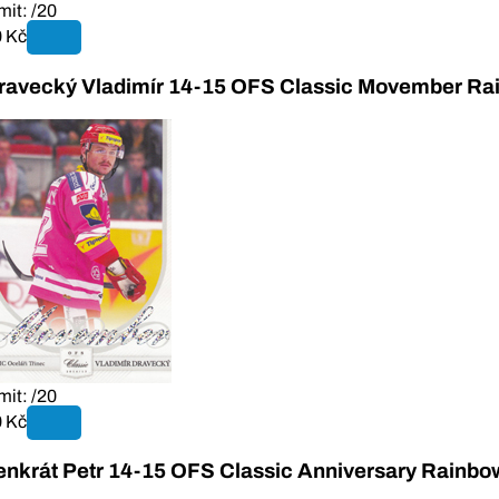
mit: /20
 Kč
ravecký Vladimír 14-15 OFS Classic Movember R
mit: /20
 Kč
enkrát Petr 14-15 OFS Classic Anniversary Rainb