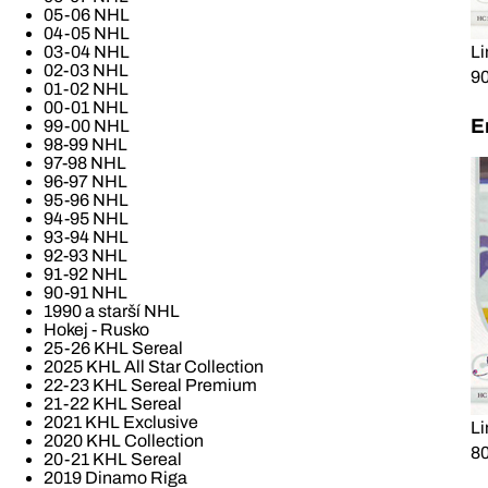
05-06 NHL
04-05 NHL
Li
03-04 NHL
02-03 NHL
90
01-02 NHL
00-01 NHL
E
99-00 NHL
98-99 NHL
97-98 NHL
96-97 NHL
95-96 NHL
94-95 NHL
93-94 NHL
92-93 NHL
91-92 NHL
90-91 NHL
1990 a starší NHL
Hokej - Rusko
25-26 KHL Sereal
2025 KHL All Star Collection
22-23 KHL Sereal Premium
21-22 KHL Sereal
2021 KHL Exclusive
Li
2020 KHL Collection
80
20-21 KHL Sereal
2019 Dinamo Riga