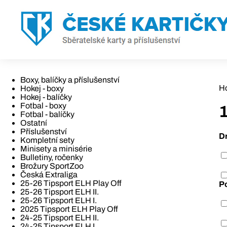
Boxy, balíčky a příslušenství
H
Hokej - boxy
Hokej - balíčky
Fotbal - boxy
1
Fotbal - balíčky
Ostatní
Příslušenství
D
Kompletní sety
Minisety a minisérie
Bulletiny, ročenky
Brožury SportZoo
Česká Extraliga
25-26 Tipsport ELH Play Off
P
25-26 Tipsport ELH II.
25-26 Tipsport ELH I.
2025 Tipsport ELH Play Off
24-25 Tipsport ELH II.
24-25 Tipsport ELH I.