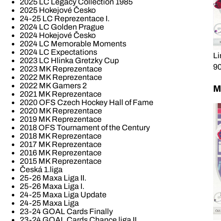
2025 LC Legacy Collection 1985
2025 Hokejové Česko
24-25 LC Reprezentace I.
2024 LC Golden Prague
2024 Hokejové Česko
2024 LC Memorable Moments
2024 LC Expectations
Li
2023 LC Hlinka Gretzky Cup
90
2023 MK Reprezentace
2022 MK Reprezentace
2022 MK Gamers 2
M
2021 MK Reprezentace
2020 OFS Czech Hockey Hall of Fame
2020 MK Reprezentace
2019 MK Reprezentace
2018 OFS Tournament of the Century
2018 MK Reprezentace
2017 MK Reprezentace
2016 MK Reprezentace
2015 MK Reprezentace
Česká 1.liga
25-26 Maxa Liga II.
25-26 Maxa Liga I.
24-25 Maxa Liga Update
24-25 Maxa Liga
23-24 GOAL Cards Finally
23-24 GOAL Cards Chance liga II.