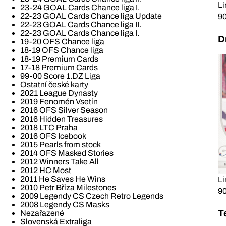
Li
23-24 GOAL Cards Chance liga I.
22-23 GOAL Cards Chance liga Update
90
22-23 GOAL Cards Chance liga II.
22-23 GOAL Cards Chance liga I.
D
19-20 OFS Chance liga
18-19 OFS Chance liga
18-19 Premium Cards
17-18 Premium Cards
99-00 Score 1.DZ Liga
Ostatní české karty
2021 League Dynasty
2019 Fenomén Vsetín
2016 OFS Silver Season
2016 Hidden Treasures
2018 LTC Praha
2016 OFS Icebook
2015 Pearls from stock
2014 OFS Masked Stories
2012 Winners Take All
2012 HC Most
2011 He Saves He Wins
Li
2010 Petr Bříza Milestones
90
2009 Legendy CS Czech Retro Legends
2008 Legendy CS Masks
T
Nezařazené
Slovenská Extraliga