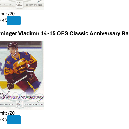
mit: /20
 Kč
minger Vladimír 14-15 OFS Classic Anniversary R
mit: /20
 Kč