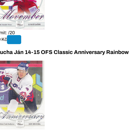
mit: /20
 Kč
ucha Ján 14-15 OFS Classic Anniversary Rainbow