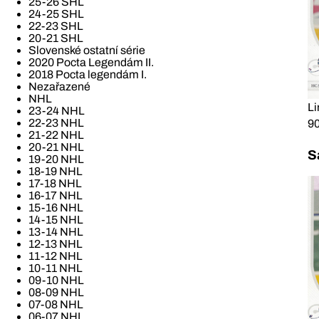
25-26 SHL
24-25 SHL
22-23 SHL
20-21 SHL
Slovenské ostatní série
2020 Pocta Legendám II.
2018 Pocta legendám I.
Nezařazené
NHL
Li
23-24 NHL
22-23 NHL
90
21-22 NHL
20-21 NHL
S
19-20 NHL
18-19 NHL
17-18 NHL
16-17 NHL
15-16 NHL
14-15 NHL
13-14 NHL
12-13 NHL
11-12 NHL
10-11 NHL
09-10 NHL
08-09 NHL
07-08 NHL
06-07 NHL