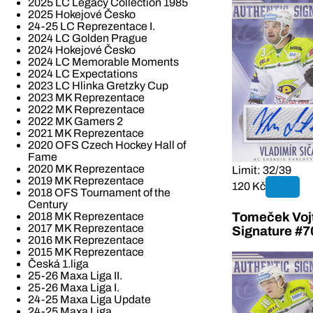
2025 LC Legacy Collection 1985
2025 Hokejové Česko
24-25 LC Reprezentace I.
2024 LC Golden Prague
2024 Hokejové Česko
2024 LC Memorable Moments
2024 LC Expectations
2023 LC Hlinka Gretzky Cup
2023 MK Reprezentace
2022 MK Reprezentace
2022 MK Gamers 2
2021 MK Reprezentace
2020 OFS Czech Hockey Hall of
Fame
2020 MK Reprezentace
Limit: 32/39
2019 MK Reprezentace
120 Kč
2018 OFS Tournament of the
Century
2018 MK Reprezentace
Tomeček Vojt
2017 MK Reprezentace
Signature #7
2016 MK Reprezentace
2015 MK Reprezentace
Česká 1.liga
25-26 Maxa Liga II.
25-26 Maxa Liga I.
24-25 Maxa Liga Update
24-25 Maxa Liga