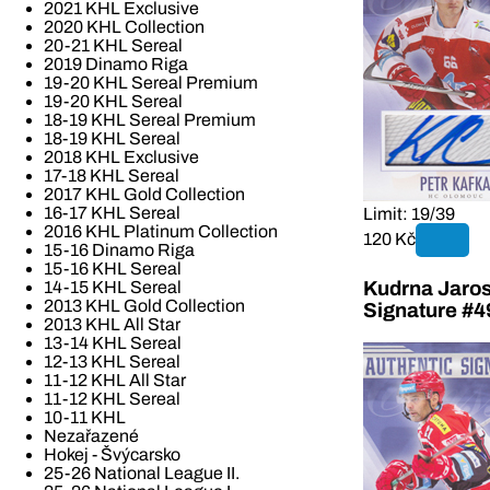
2021 KHL Exclusive
2020 KHL Collection
20-21 KHL Sereal
2019 Dinamo Riga
19-20 KHL Sereal Premium
19-20 KHL Sereal
18-19 KHL Sereal Premium
18-19 KHL Sereal
2018 KHL Exclusive
17-18 KHL Sereal
2017 KHL Gold Collection
16-17 KHL Sereal
Limit: 19/39
2016 KHL Platinum Collection
120 Kč
15-16 Dinamo Riga
15-16 KHL Sereal
14-15 KHL Sereal
Kudrna Jaros
2013 KHL Gold Collection
Signature #4
2013 KHL All Star
13-14 KHL Sereal
12-13 KHL Sereal
11-12 KHL All Star
11-12 KHL Sereal
10-11 KHL
Nezařazené
Hokej - Švýcarsko
25-26 National League II.