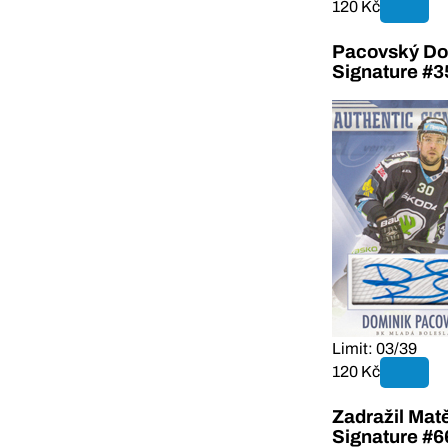
120 Kč
Pacovský Dom
Signature #3
Limit: 03/39
120 Kč
Zadražil Mat
Signature #6