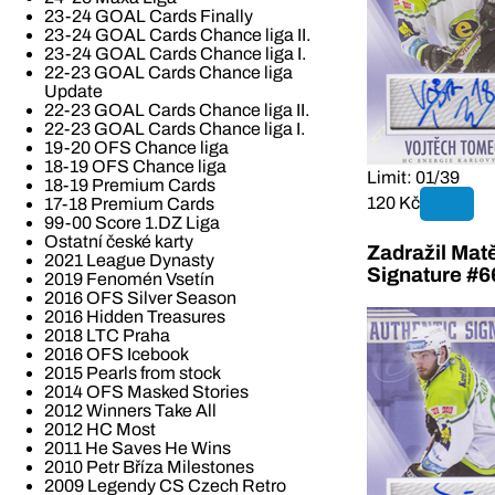
23-24 GOAL Cards Finally
23-24 GOAL Cards Chance liga II.
23-24 GOAL Cards Chance liga I.
22-23 GOAL Cards Chance liga
Update
22-23 GOAL Cards Chance liga II.
22-23 GOAL Cards Chance liga I.
19-20 OFS Chance liga
18-19 OFS Chance liga
Limit: 01/39
18-19 Premium Cards
120 Kč
17-18 Premium Cards
99-00 Score 1.DZ Liga
Ostatní české karty
Zadražil Mat
2021 League Dynasty
Signature #6
2019 Fenomén Vsetín
2016 OFS Silver Season
2016 Hidden Treasures
2018 LTC Praha
2016 OFS Icebook
2015 Pearls from stock
2014 OFS Masked Stories
2012 Winners Take All
2012 HC Most
2011 He Saves He Wins
2010 Petr Bříza Milestones
2009 Legendy CS Czech Retro