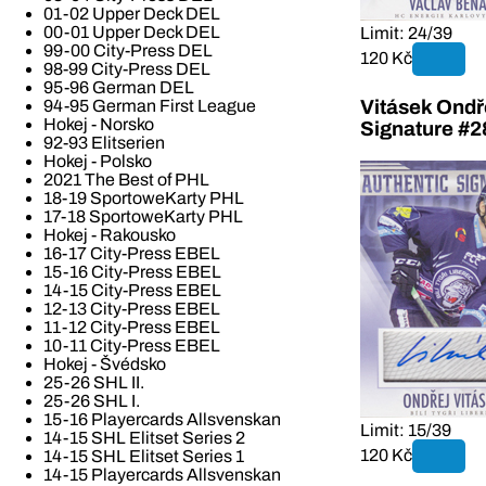
01-02 Upper Deck DEL
00-01 Upper Deck DEL
Limit: 24/39
99-00 City-Press DEL
120 Kč
98-99 City-Press DEL
95-96 German DEL
Vitásek Ondř
94-95 German First League
Hokej - Norsko
Signature #2
92-93 Elitserien
Hokej - Polsko
2021 The Best of PHL
18-19 SportoweKarty PHL
17-18 SportoweKarty PHL
Hokej - Rakousko
16-17 City-Press EBEL
15-16 City-Press EBEL
14-15 City-Press EBEL
12-13 City-Press EBEL
11-12 City-Press EBEL
10-11 City-Press EBEL
Hokej - Švédsko
25-26 SHL II.
25-26 SHL I.
15-16 Playercards Allsvenskan
Limit: 15/39
14-15 SHL Elitset Series 2
120 Kč
14-15 SHL Elitset Series 1
14-15 Playercards Allsvenskan