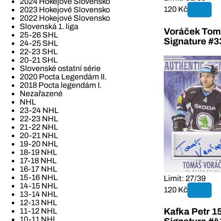
2024 Hokejové Slovensko
120 Kč
2023 Hokejové Slovensko
2022 Hokejové Slovensko
Slovenská 1. liga
Voráček Tom
25-26 SHL
Signature #3
24-25 SHL
22-23 SHL
20-21 SHL
Slovenské ostatní série
2020 Pocta Legendám II.
2018 Pocta legendám I.
Nezařazené
NHL
23-24 NHL
22-23 NHL
21-22 NHL
20-21 NHL
19-20 NHL
18-19 NHL
17-18 NHL
16-17 NHL
15-16 NHL
Limit: 27/39
14-15 NHL
120 Kč
13-14 NHL
12-13 NHL
11-12 NHL
Kafka Petr 1
10-11 NHL