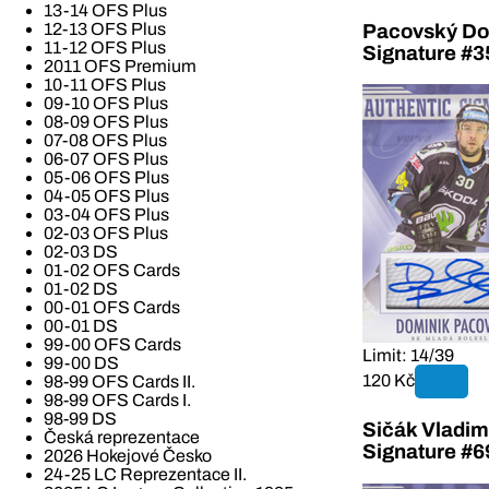
13-14 OFS Plus
12-13 OFS Plus
Pacovský Dom
11-12 OFS Plus
Signature #3
2011 OFS Premium
10-11 OFS Plus
09-10 OFS Plus
08-09 OFS Plus
07-08 OFS Plus
06-07 OFS Plus
05-06 OFS Plus
04-05 OFS Plus
03-04 OFS Plus
02-03 OFS Plus
02-03 DS
01-02 OFS Cards
01-02 DS
00-01 OFS Cards
00-01 DS
99-00 OFS Cards
Limit: 14/39
99-00 DS
120 Kč
98-99 OFS Cards II.
98-99 OFS Cards I.
98-99 DS
Sičák Vladim
Česká reprezentace
Signature #6
2026 Hokejové Česko
24-25 LC Reprezentace II.