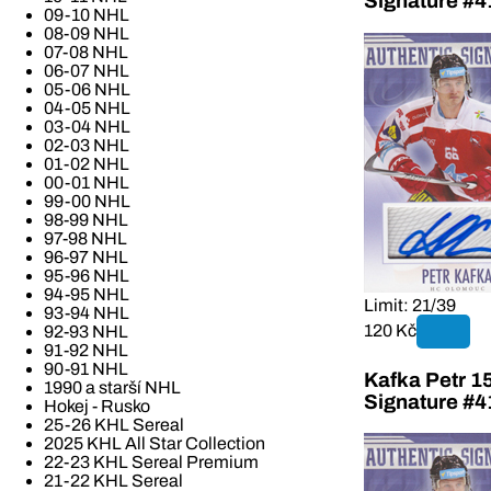
Signature #4
09-10 NHL
08-09 NHL
07-08 NHL
06-07 NHL
05-06 NHL
04-05 NHL
03-04 NHL
02-03 NHL
01-02 NHL
00-01 NHL
99-00 NHL
98-99 NHL
97-98 NHL
96-97 NHL
95-96 NHL
94-95 NHL
Limit: 21/39
93-94 NHL
120 Kč
92-93 NHL
91-92 NHL
90-91 NHL
Kafka Petr 1
1990 a starší NHL
Signature #4
Hokej - Rusko
25-26 KHL Sereal
2025 KHL All Star Collection
22-23 KHL Sereal Premium
21-22 KHL Sereal