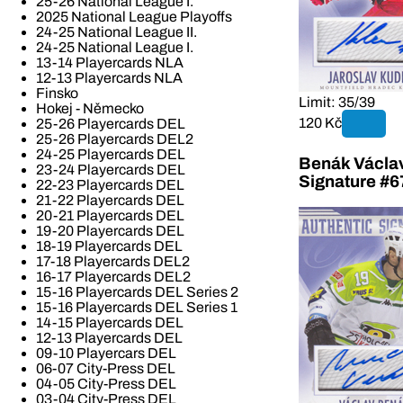
25-26 National League I.
2025 National League Playoffs
24-25 National League II.
24-25 National League I.
13-14 Playercards NLA
12-13 Playercards NLA
Finsko
Limit: 35/39
Hokej - Německo
120 Kč
25-26 Playercards DEL
25-26 Playercards DEL2
24-25 Playercards DEL
Benák Václav
23-24 Playercards DEL
Signature #6
22-23 Playercards DEL
21-22 Playercards DEL
20-21 Playercards DEL
19-20 Playercards DEL
18-19 Playercards DEL
17-18 Playercards DEL2
16-17 Playercards DEL2
15-16 Playercards DEL Series 2
15-16 Playercards DEL Series 1
14-15 Playercards DEL
12-13 Playercards DEL
09-10 Playercars DEL
06-07 City-Press DEL
04-05 City-Press DEL
03-04 City-Press DEL