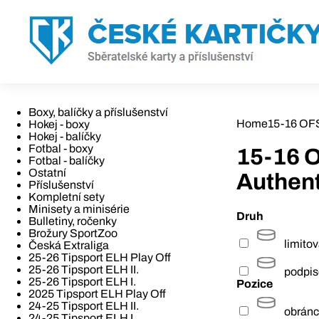
Boxy, balíčky a příslušenství
Home
15-16 OFS
Hokej - boxy
Hokej - balíčky
Fotbal - boxy
15-16 O
Fotbal - balíčky
Ostatní
Authent
Příslušenství
Kompletní sety
Minisety a minisérie
Druh
Bulletiny, ročenky
Brožury SportZoo
limito
Česká Extraliga
25-26 Tipsport ELH Play Off
25-26 Tipsport ELH II.
podpi
25-26 Tipsport ELH I.
Pozice
2025 Tipsport ELH Play Off
24-25 Tipsport ELH II.
obrán
24-25 Tipsport ELH I.