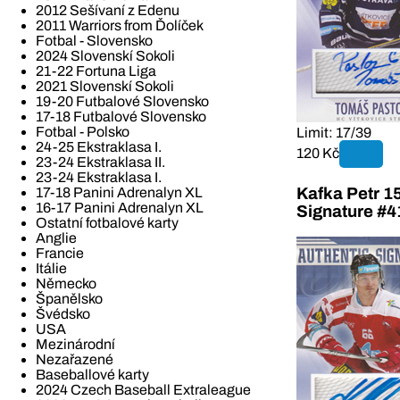
2012 Sešívaní z Edenu
2011 Warriors from Ďolíček
Fotbal - Slovensko
2024 Slovenskí Sokoli
21-22 Fortuna Liga
2021 Slovenskí Sokoli
19-20 Futbalové Slovensko
17-18 Futbalové Slovensko
Fotbal - Polsko
Limit: 17/39
24-25 Ekstraklasa I.
120 Kč
23-24 Ekstraklasa II.
23-24 Ekstraklasa I.
Kafka Petr 1
17-18 Panini Adrenalyn XL
16-17 Panini Adrenalyn XL
Signature #4
Ostatní fotbalové karty
Anglie
Francie
Itálie
Německo
Španělsko
Švédsko
USA
Mezinárodní
Nezařazené
Baseballové karty
2024 Czech Baseball Extraleague