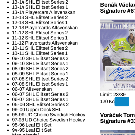
13-14 SHL Elitset Series 2
Benák Václav
13-14 SHL Elitset Series 1
Signature #6
13-14 Playercars Allsvenskan
12-13 SHL Elitset Series 2
12-13 SHL Elitset Series 1
12-13 Playercards Allsvenskan
11-12 SHL Elitset Series 2
11-12 SHL Elitset Series 1
11-12 Playercards Allsvenskan
10-11 SHL Elitset Series 2
10-11 SHL Elitset Series 1
09-10 SHL Elitset Series 2
09-10 SHL Elitset Series 1
08-09 SHL Elitset Series 2
08-09 SHL Elitset Series 1
07-08 SHL Elitset Series 2
07-08 SHL Elitset Series 1
06-07 Allsvenskan
06-07 SHL Elitset Series 2
Limit: 23/39
06-07 SHL Elitset Series 1
120 Kč
05-06 SHL Elitset Series 2
99-00 Upper Deck SHL
Voráček Tom
98-99 UD Choice Swedish Hockey
97-98 UD Choice Swedish Hockey
Signature #3
95-96 Leaf Elit Set
94-95 Leaf Elit Set