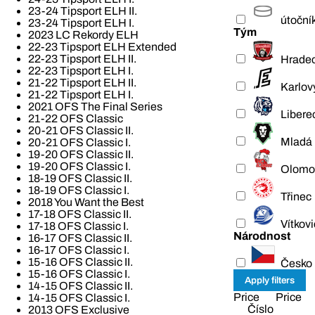
23-24 Tipsport ELH II.
útoční
23-24 Tipsport ELH I.
Tým
2023 LC Rekordy ELH
22-23 Tipsport ELH Extended
22-23 Tipsport ELH II.
Hradec
22-23 Tipsport ELH I.
21-22 Tipsport ELH II.
Karlov
21-22 Tipsport ELH I.
2021 OFS The Final Series
Libere
21-22 OFS Classic
20-21 OFS Classic II.
Mladá 
20-21 OFS Classic I.
19-20 OFS Classic II.
19-20 OFS Classic I.
Olomo
18-19 OFS Classic II.
18-19 OFS Classic I.
Třinec
2018 You Want the Best
17-18 OFS Classic II.
Vítkov
17-18 OFS Classic I.
Národnost
16-17 OFS Classic II.
16-17 OFS Classic I.
15-16 OFS Classic II.
Česko
15-16 OFS Classic I.
14-15 OFS Classic II.
Price
Price
14-15 OFS Classic I.
Číslo
2013 OFS Exclusive