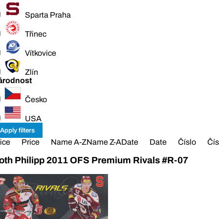
Sparta Praha
Třinec
Vítkovice
Zlín
árodnost
Česko
USA
ice
Price
Name A-Z
Name Z-A
Date
Date
Číslo
Čís
oth Philipp 2011 OFS Premium Rivals #R-07