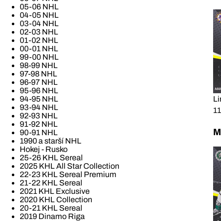
05-06 NHL
04-05 NHL
03-04 NHL
02-03 NHL
01-02 NHL
00-01 NHL
99-00 NHL
98-99 NHL
97-98 NHL
96-97 NHL
95-96 NHL
Li
94-95 NHL
93-94 NHL
11
92-93 NHL
91-92 NHL
M
90-91 NHL
1990 a starší NHL
Hokej - Rusko
25-26 KHL Sereal
2025 KHL All Star Collection
22-23 KHL Sereal Premium
21-22 KHL Sereal
2021 KHL Exclusive
2020 KHL Collection
20-21 KHL Sereal
2019 Dinamo Riga