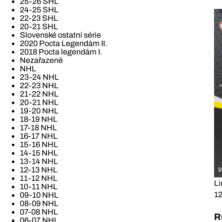
25-26 SHL
24-25 SHL
22-23 SHL
20-21 SHL
Slovenské ostatní série
2020 Pocta Legendám II.
2018 Pocta legendám I.
Nezařazené
NHL
23-24 NHL
22-23 NHL
21-22 NHL
20-21 NHL
19-20 NHL
18-19 NHL
17-18 NHL
16-17 NHL
15-16 NHL
14-15 NHL
13-14 NHL
12-13 NHL
11-12 NHL
Li
10-11 NHL
12
09-10 NHL
08-09 NHL
07-08 NHL
R
06-07 NHL