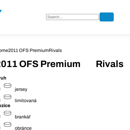
ome
2011 OFS Premium
Rivals
2011 OFS Premium
Rivals
ruh
jersey
limitovaná
ozice
brankář
obránce