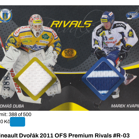
mit: 388 of 500
0 Kč
ineault Dvořák 2011 OFS Premium Rivals #R-03