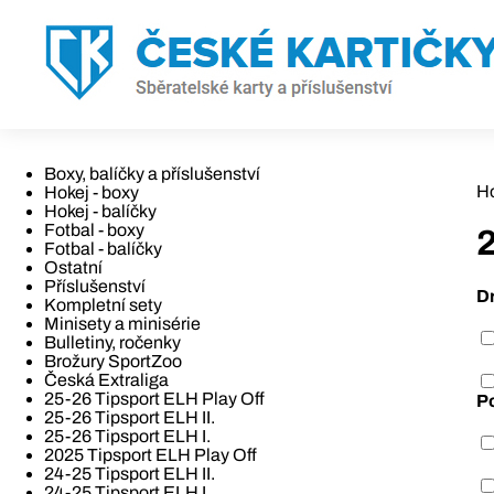
Boxy, balíčky a příslušenství
H
Hokej - boxy
Hokej - balíčky
Fotbal - boxy
Fotbal - balíčky
Ostatní
Příslušenství
D
Kompletní sety
Minisety a minisérie
Bulletiny, ročenky
Brožury SportZoo
Česká Extraliga
25-26 Tipsport ELH Play Off
P
25-26 Tipsport ELH II.
25-26 Tipsport ELH I.
2025 Tipsport ELH Play Off
24-25 Tipsport ELH II.
24-25 Tipsport ELH I.