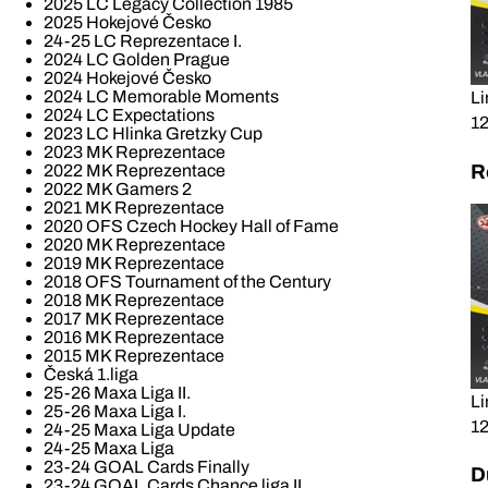
2025 LC Legacy Collection 1985
2025 Hokejové Česko
24-25 LC Reprezentace I.
2024 LC Golden Prague
2024 Hokejové Česko
2024 LC Memorable Moments
Li
2024 LC Expectations
12
2023 LC Hlinka Gretzky Cup
2023 MK Reprezentace
2022 MK Reprezentace
R
2022 MK Gamers 2
2021 MK Reprezentace
2020 OFS Czech Hockey Hall of Fame
2020 MK Reprezentace
2019 MK Reprezentace
2018 OFS Tournament of the Century
2018 MK Reprezentace
2017 MK Reprezentace
2016 MK Reprezentace
2015 MK Reprezentace
Česká 1.liga
25-26 Maxa Liga II.
Li
25-26 Maxa Liga I.
12
24-25 Maxa Liga Update
24-25 Maxa Liga
23-24 GOAL Cards Finally
D
23-24 GOAL Cards Chance liga II.