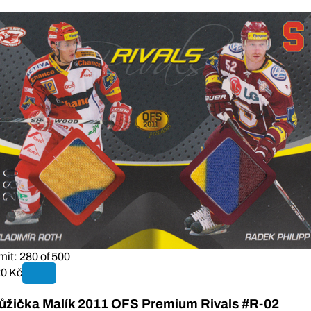
mit: 280 of 500
0 Kč
ůžička Malík 2011 OFS Premium Rivals #R-02