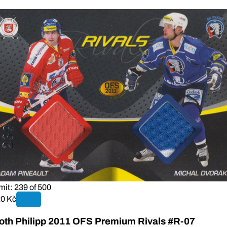
mit: 239 of 500
0 Kč
oth Philipp 2011 OFS Premium Rivals #R-07