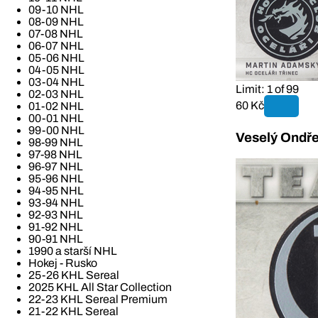
09-10 NHL
08-09 NHL
07-08 NHL
06-07 NHL
05-06 NHL
04-05 NHL
03-04 NHL
Limit: 1 of 99
02-03 NHL
60 Kč
01-02 NHL
00-01 NHL
99-00 NHL
Veselý Ondře
98-99 NHL
97-98 NHL
96-97 NHL
95-96 NHL
94-95 NHL
93-94 NHL
92-93 NHL
91-92 NHL
90-91 NHL
1990 a starší NHL
Hokej - Rusko
25-26 KHL Sereal
2025 KHL All Star Collection
22-23 KHL Sereal Premium
21-22 KHL Sereal