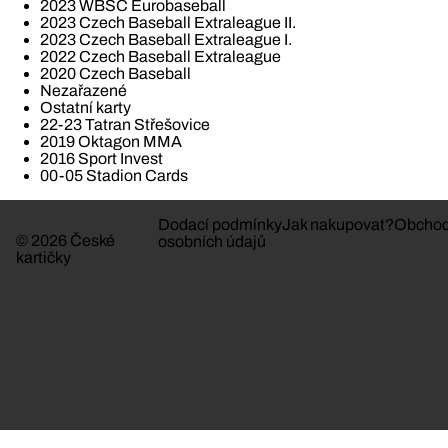
2023 WBSC Eurobaseball
2023 Czech Baseball Extraleague II.
2023 Czech Baseball Extraleague I.
2022 Czech Baseball Extraleague
2020 Czech Baseball
Nezařazené
Ostatní karty
22-23 Tatran Střešovice
2019 Oktagon MMA
2016 Sport Invest
00-05 Stadion Cards
Dodací podmínky
Jak nakupovat?
Obchod
© 2026 České
osobních údajů
kartičky