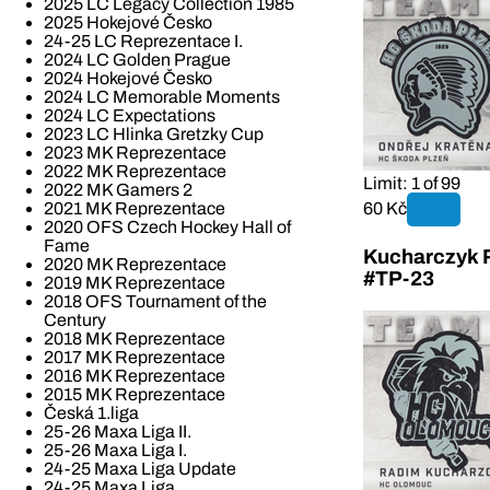
2025 LC Legacy Collection 1985
2025 Hokejové Česko
24-25 LC Reprezentace I.
2024 LC Golden Prague
2024 Hokejové Česko
2024 LC Memorable Moments
2024 LC Expectations
2023 LC Hlinka Gretzky Cup
2023 MK Reprezentace
2022 MK Reprezentace
Limit: 1 of 99
2022 MK Gamers 2
60 Kč
2021 MK Reprezentace
2020 OFS Czech Hockey Hall of
Fame
Kucharczyk 
2020 MK Reprezentace
#TP-23
2019 MK Reprezentace
2018 OFS Tournament of the
Century
2018 MK Reprezentace
2017 MK Reprezentace
2016 MK Reprezentace
2015 MK Reprezentace
Česká 1.liga
25-26 Maxa Liga II.
25-26 Maxa Liga I.
24-25 Maxa Liga Update
24-25 Maxa Liga