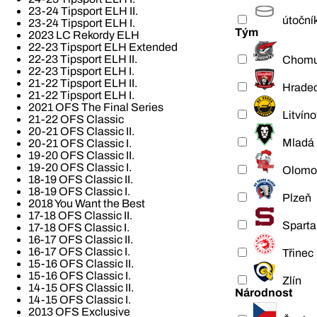
23-24 Tipsport ELH II.
útoční
23-24 Tipsport ELH I.
Tým
2023 LC Rekordy ELH
22-23 Tipsport ELH Extended
22-23 Tipsport ELH II.
Chomu
22-23 Tipsport ELH I.
21-22 Tipsport ELH II.
Hradec
21-22 Tipsport ELH I.
2021 OFS The Final Series
Litvíno
21-22 OFS Classic
20-21 OFS Classic II.
Mladá 
20-21 OFS Classic I.
19-20 OFS Classic II.
19-20 OFS Classic I.
Olomo
18-19 OFS Classic II.
18-19 OFS Classic I.
Plzeň
2018 You Want the Best
17-18 OFS Classic II.
Sparta
17-18 OFS Classic I.
16-17 OFS Classic II.
16-17 OFS Classic I.
Třinec
15-16 OFS Classic II.
15-16 OFS Classic I.
Zlín
14-15 OFS Classic II.
Národnost
14-15 OFS Classic I.
2013 OFS Exclusive