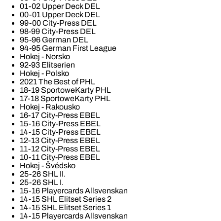
01-02 Upper Deck DEL
00-01 Upper Deck DEL
99-00 City-Press DEL
98-99 City-Press DEL
95-96 German DEL
94-95 German First League
Hokej - Norsko
92-93 Elitserien
Hokej - Polsko
2021 The Best of PHL
18-19 SportoweKarty PHL
17-18 SportoweKarty PHL
Hokej - Rakousko
16-17 City-Press EBEL
15-16 City-Press EBEL
14-15 City-Press EBEL
12-13 City-Press EBEL
11-12 City-Press EBEL
10-11 City-Press EBEL
Hokej - Švédsko
25-26 SHL II.
25-26 SHL I.
15-16 Playercards Allsvenskan
14-15 SHL Elitset Series 2
14-15 SHL Elitset Series 1
14-15 Playercards Allsvenskan