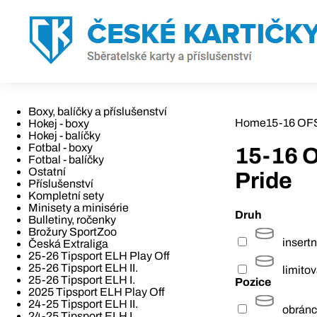
Boxy, balíčky a příslušenství
Home
15-16 OFS 
Hokej - boxy
Hokej - balíčky
Fotbal - boxy
15-16 O
Fotbal - balíčky
Ostatní
Pride
Příslušenství
Kompletní sety
Minisety a minisérie
Druh
Bulletiny, ročenky
Brožury SportZoo
insertn
Česká Extraliga
25-26 Tipsport ELH Play Off
25-26 Tipsport ELH II.
limito
25-26 Tipsport ELH I.
Pozice
2025 Tipsport ELH Play Off
24-25 Tipsport ELH II.
obrán
24-25 Tipsport ELH I.