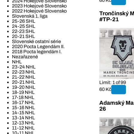
60 Kč
2024 Hokejové Slovensko
2023 Hokejové Slovensko
2022 Hokejové Slovensko
Trončinský M
Slovenská 1. liga
#TP-21
25-26 SHL
24-25 SHL
22-23 SHL
20-21 SHL
Slovenské ostatní série
2020 Pocta Legendám II.
2018 Pocta legendám I.
Nezařazené
NHL
23-24 NHL
22-23 NHL
21-22 NHL
20-21 NHL
Limit: 1 of 99
19-20 NHL
60 Kč
18-19 NHL
17-18 NHL
Adamský Mar
16-17 NHL
15-16 NHL
26
14-15 NHL
13-14 NHL
12-13 NHL
11-12 NHL
10-11 NHL