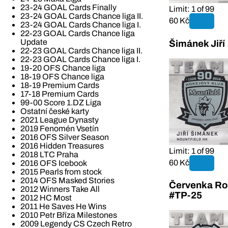
23-24 GOAL Cards Finally
Limit: 1 of 99
23-24 GOAL Cards Chance liga II.
60 Kč
23-24 GOAL Cards Chance liga I.
22-23 GOAL Cards Chance liga
Update
Šimánek Jiří
22-23 GOAL Cards Chance liga II.
22-23 GOAL Cards Chance liga I.
19-20 OFS Chance liga
18-19 OFS Chance liga
18-19 Premium Cards
17-18 Premium Cards
99-00 Score 1.DZ Liga
Ostatní české karty
2021 League Dynasty
2019 Fenomén Vsetín
2016 OFS Silver Season
2016 Hidden Treasures
Limit: 1 of 99
2018 LTC Praha
60 Kč
2016 OFS Icebook
2015 Pearls from stock
2014 OFS Masked Stories
Červenka Ro
2012 Winners Take All
#TP-25
2012 HC Most
2011 He Saves He Wins
2010 Petr Bříza Milestones
2009 Legendy CS Czech Retro