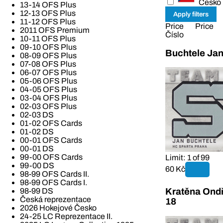
Česko
13-14 OFS Plus
12-13 OFS Plus
11-12 OFS Plus
Price
Price
2011 OFS Premium
Číslo
10-11 OFS Plus
09-10 OFS Plus
Buchtele Jan
08-09 OFS Plus
07-08 OFS Plus
06-07 OFS Plus
05-06 OFS Plus
04-05 OFS Plus
03-04 OFS Plus
02-03 OFS Plus
02-03 DS
01-02 OFS Cards
01-02 DS
00-01 OFS Cards
00-01 DS
99-00 OFS Cards
Limit: 1 of 99
99-00 DS
60 Kč
98-99 OFS Cards II.
98-99 OFS Cards I.
98-99 DS
Kratěna Ondř
Česká reprezentace
18
2026 Hokejové Česko
24-25 LC Reprezentace II.