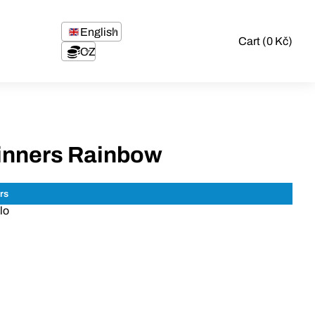
English
Cart (0 Kč)
CZK
nners Rainbow
lo