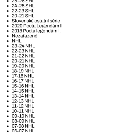
25-26 SHL
24-25 SHL
22-23 SHL
20-21 SHL
Slovenské ostatní série
2020 Pocta Legendám II.
2018 Pocta legendám I.
Nezařazené
NHL
23-24 NHL
22-23 NHL
21-22 NHL
20-21 NHL
19-20 NHL
18-19 NHL
17-18 NHL
16-17 NHL
15-16 NHL
14-15 NHL
13-14 NHL
12-13 NHL
11-12 NHL
10-11 NHL
09-10 NHL
08-09 NHL
07-08 NHL
06-07 NHL