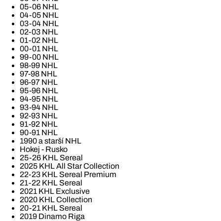
05-06 NHL
04-05 NHL
03-04 NHL
02-03 NHL
01-02 NHL
00-01 NHL
99-00 NHL
98-99 NHL
97-98 NHL
96-97 NHL
95-96 NHL
94-95 NHL
93-94 NHL
92-93 NHL
91-92 NHL
90-91 NHL
1990 a starší NHL
Hokej - Rusko
25-26 KHL Sereal
2025 KHL All Star Collection
22-23 KHL Sereal Premium
21-22 KHL Sereal
2021 KHL Exclusive
2020 KHL Collection
20-21 KHL Sereal
2019 Dinamo Riga