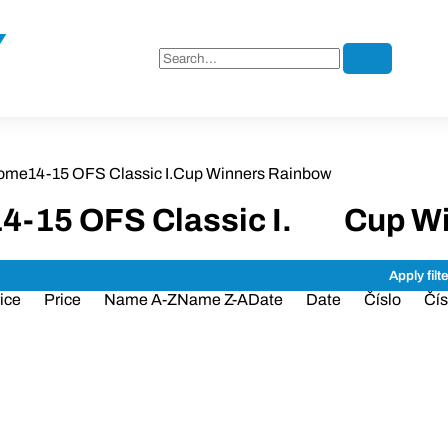
ome
14-15 OFS Classic I.
Cup Winners Rainbow
4-15 OFS Classic I.
Cup Wi
ice
Price
Name A-Z
Name Z-A
Date
Date
Číslo
Čís