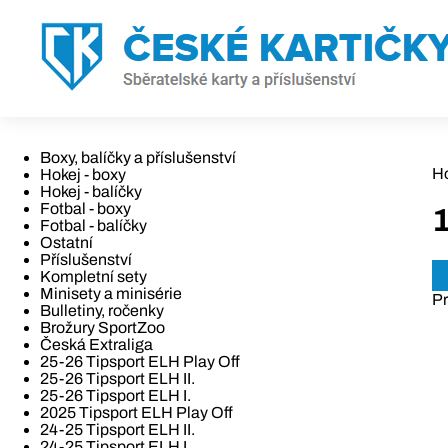
Boxy, balíčky a příslušenství
H
Hokej - boxy
Hokej - balíčky
Fotbal - boxy
1
Fotbal - balíčky
Ostatní
Příslušenství
Kompletní sety
Minisety a minisérie
Pr
Bulletiny, ročenky
Brožury SportZoo
Česká Extraliga
25-26 Tipsport ELH Play Off
25-26 Tipsport ELH II.
25-26 Tipsport ELH I.
2025 Tipsport ELH Play Off
24-25 Tipsport ELH II.
24-25 Tipsport ELH I.