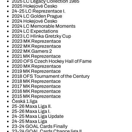
2025 LC Legacy Collection 1985
2025 Hokejové Česko
24-25 LC Reprezentace I.
2024 LC Golden Prague
2024 Hokejové Česko
2024 LC Memorable Moments
2024 LC Expectations
2023 LC Hlinka Gretzky Cup
2023 MK Reprezentace
2022 MK Reprezentace
2022 MK Gamers 2
2021 MK Reprezentace
2020 OFS Czech Hockey Hall of Fame
2020 MK Reprezentace
2019 MK Reprezentace
2018 OFS Tournament of the Century
2018 MK Reprezentace
2017 MK Reprezentace
2016 MK Reprezentace
2015 MK Reprezentace
Česká 1.liga
25-26 Maxa Liga II.
25-26 Maxa Liga I.
24-25 Maxa Liga Update
24-25 Maxa Liga
23-24 GOAL Cards Finally
23-24 GOAL Cards Chance liga II.