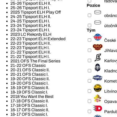
řadová
25-26 Tipsport ELH II.
Pozice
25-26 Tipsport ELH I.
2025 Tipsport ELH Play Off
obrán
24-25 Tipsport ELH II.
24-25 Tipsport ELH I.
23-24 Tipsport ELH II.
útoční
23-24 Tipsport ELH I.
Tým
2023 LC Rekordy ELH
22-23 Tipsport ELH Extended
České 
22-23 Tipsport ELH II.
22-23 Tipsport ELH I.
Jihlav
21-22 Tipsport ELH II.
21-22 Tipsport ELH I.
Karlov
2021 OFS The Final Series
21-22 OFS Classic
20-21 OFS Classic II.
Kladn
20-21 OFS Classic I.
19-20 OFS Classic II.
Komet
19-20 OFS Classic I.
18-19 OFS Classic II.
Litvíno
18-19 OFS Classic I.
2018 You Want the Best
17-18 OFS Classic II.
Opava
17-18 OFS Classic I.
16-17 OFS Classic II.
Pardub
16-17 OFS Classic I.