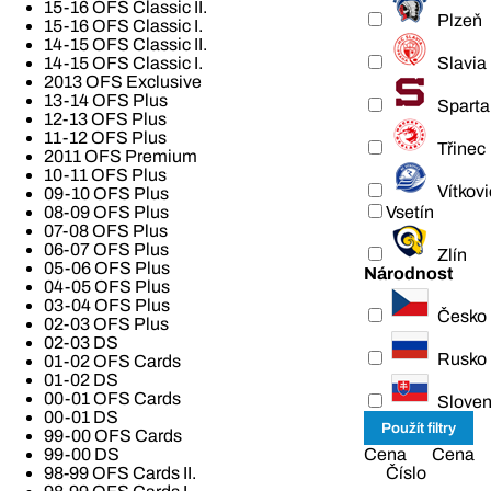
15-16 OFS Classic II.
Plzeň
15-16 OFS Classic I.
14-15 OFS Classic II.
Slavia
14-15 OFS Classic I.
2013 OFS Exclusive
13-14 OFS Plus
Sparta
12-13 OFS Plus
11-12 OFS Plus
Třinec
2011 OFS Premium
10-11 OFS Plus
Vítkov
09-10 OFS Plus
Vsetín
08-09 OFS Plus
07-08 OFS Plus
06-07 OFS Plus
Zlín
05-06 OFS Plus
Národnost
04-05 OFS Plus
03-04 OFS Plus
Česko
02-03 OFS Plus
02-03 DS
Rusko
01-02 OFS Cards
01-02 DS
00-01 OFS Cards
Slove
00-01 DS
99-00 OFS Cards
Cena
Cena
99-00 DS
Číslo
98-99 OFS Cards II.