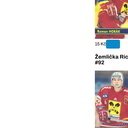
15 Kč
Žemlička Ri
#92