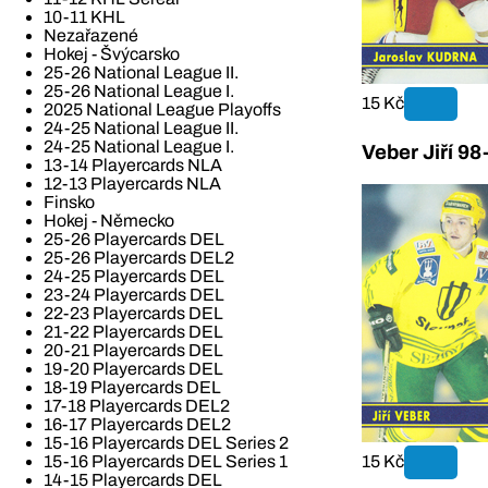
10-11 KHL
Nezařazené
Hokej - Švýcarsko
25-26 National League II.
25-26 National League I.
15 Kč
2025 National League Playoffs
24-25 National League II.
24-25 National League I.
Veber Jiří 9
13-14 Playercards NLA
12-13 Playercards NLA
Finsko
Hokej - Německo
25-26 Playercards DEL
25-26 Playercards DEL2
24-25 Playercards DEL
23-24 Playercards DEL
22-23 Playercards DEL
21-22 Playercards DEL
20-21 Playercards DEL
19-20 Playercards DEL
18-19 Playercards DEL
17-18 Playercards DEL2
16-17 Playercards DEL2
15-16 Playercards DEL Series 2
15 Kč
15-16 Playercards DEL Series 1
14-15 Playercards DEL