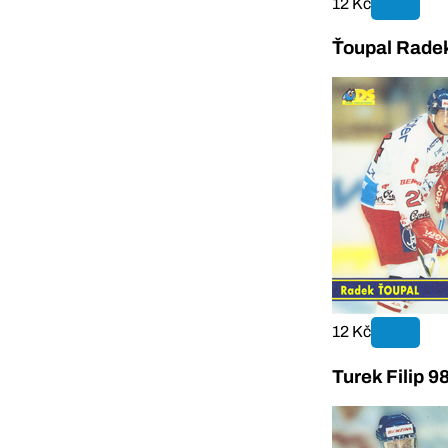
12 Kč
Ťoupal Rade
12 Kč
Turek Filip 