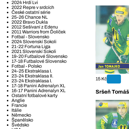
2024 Hrdí Lvi
2022 Repre v srdcích
České ostatní série
25-26 Chance NL
2022 Bravo Dukla
2012 Sešívaní z Edenu
2011 Warriors from Ďolíček
Fotbal - Slovensko
2024 Slovenskí Sokoli
21-22 Fortuna Liga
2021 Slovenskí Sokoli
19-20 Futbalové Slovensko
17-18 Futbalové Slovensko
Fotbal - Polsko
24-25 Ekstraklasa I.
23-24 Ekstraklasa II.
15 Kč
23-24 Ekstraklasa I.
17-18 Panini Adrenalyn XL
16-17 Panini Adrenalyn XL
Sršeň Tomáš
Ostatní fotbalové karty
Anglie
Francie
Itálie
Německo
Španělsko
Švédsko