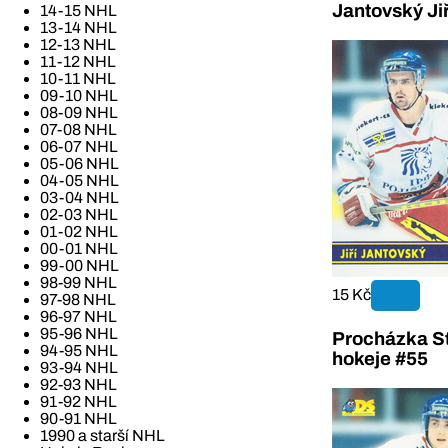
Jantovský Ji
14-15 NHL
13-14 NHL
12-13 NHL
11-12 NHL
10-11 NHL
09-10 NHL
08-09 NHL
07-08 NHL
06-07 NHL
05-06 NHL
04-05 NHL
03-04 NHL
02-03 NHL
01-02 NHL
00-01 NHL
99-00 NHL
98-99 NHL
15 Kč
97-98 NHL
96-97 NHL
95-96 NHL
Procházka S
94-95 NHL
hokeje #55
93-94 NHL
92-93 NHL
91-92 NHL
90-91 NHL
1990 a starší NHL