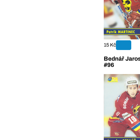
15 Kč
Bednář Jaros
#96