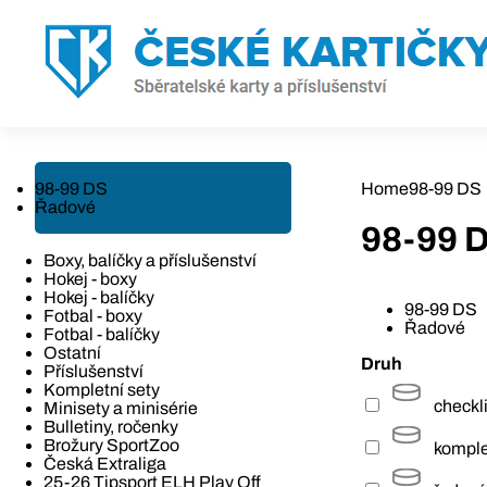
98-99 DS
Home
98-99 DS
Řadové
98-99 
Boxy, balíčky a příslušenství
Hokej - boxy
Hokej - balíčky
98-99 DS
Fotbal - boxy
Řadové
Fotbal - balíčky
Ostatní
Druh
Příslušenství
Kompletní sety
checkli
Minisety a minisérie
Bulletiny, ročenky
Brožury SportZoo
komple
Česká Extraliga
25-26 Tipsport ELH Play Off