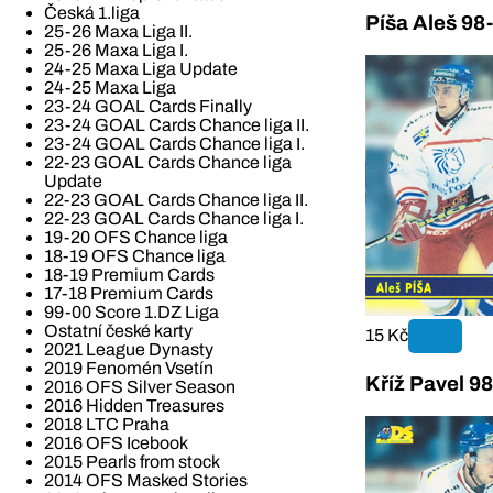
Česká 1.liga
Píša Aleš 98
25-26 Maxa Liga II.
25-26 Maxa Liga I.
24-25 Maxa Liga Update
24-25 Maxa Liga
23-24 GOAL Cards Finally
23-24 GOAL Cards Chance liga II.
23-24 GOAL Cards Chance liga I.
22-23 GOAL Cards Chance liga
Update
22-23 GOAL Cards Chance liga II.
22-23 GOAL Cards Chance liga I.
19-20 OFS Chance liga
18-19 OFS Chance liga
18-19 Premium Cards
17-18 Premium Cards
99-00 Score 1.DZ Liga
Ostatní české karty
15 Kč
2021 League Dynasty
2019 Fenomén Vsetín
Kříž Pavel 9
2016 OFS Silver Season
2016 Hidden Treasures
2018 LTC Praha
2016 OFS Icebook
2015 Pearls from stock
2014 OFS Masked Stories