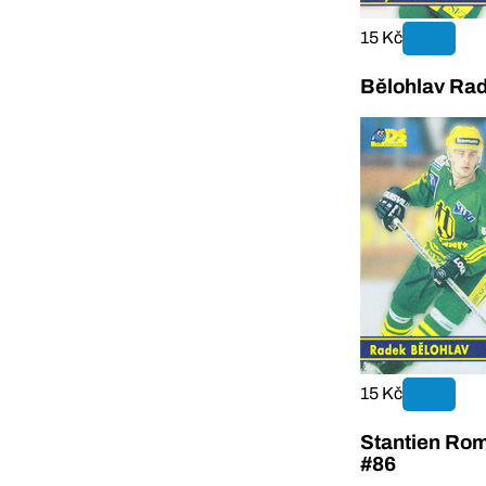
15 Kč
Bělohlav Ra
15 Kč
Stantien Ro
#86