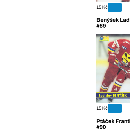
15 Kč
Benýšek Ladi
#89
15 Kč
Ptáček Frant
#90