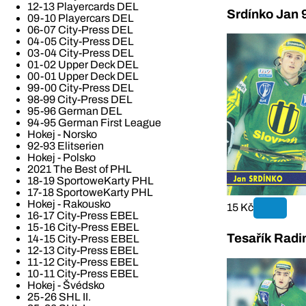
12-13 Playercards DEL
Srdínko Jan 
09-10 Playercars DEL
06-07 City-Press DEL
04-05 City-Press DEL
03-04 City-Press DEL
01-02 Upper Deck DEL
00-01 Upper Deck DEL
99-00 City-Press DEL
98-99 City-Press DEL
95-96 German DEL
94-95 German First League
Hokej - Norsko
92-93 Elitserien
Hokej - Polsko
2021 The Best of PHL
18-19 SportoweKarty PHL
17-18 SportoweKarty PHL
Hokej - Rakousko
15 Kč
16-17 City-Press EBEL
15-16 City-Press EBEL
Tesařík Radi
14-15 City-Press EBEL
12-13 City-Press EBEL
11-12 City-Press EBEL
10-11 City-Press EBEL
Hokej - Švédsko
25-26 SHL II.