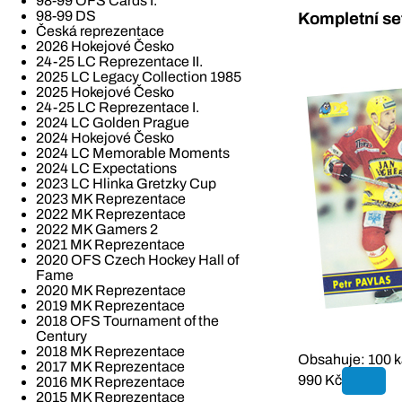
98-99 OFS Cards I.
98-99 DS
Kompletní se
Česká reprezentace
2026 Hokejové Česko
24-25 LC Reprezentace II.
2025 LC Legacy Collection 1985
2025 Hokejové Česko
24-25 LC Reprezentace I.
2024 LC Golden Prague
2024 Hokejové Česko
2024 LC Memorable Moments
2024 LC Expectations
2023 LC Hlinka Gretzky Cup
2023 MK Reprezentace
2022 MK Reprezentace
2022 MK Gamers 2
2021 MK Reprezentace
2020 OFS Czech Hockey Hall of
Fame
2020 MK Reprezentace
2019 MK Reprezentace
2018 OFS Tournament of the
Century
2018 MK Reprezentace
Obsahuje: 100 k
2017 MK Reprezentace
990 Kč
2016 MK Reprezentace
2015 MK Reprezentace