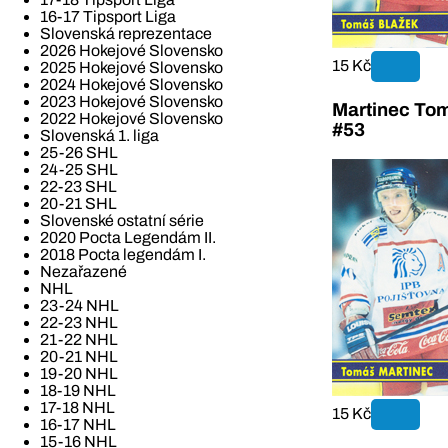
16-17 Tipsport Liga
Slovenská reprezentace
2026 Hokejové Slovensko
15 Kč
2025 Hokejové Slovensko
2024 Hokejové Slovensko
2023 Hokejové Slovensko
Martinec To
2022 Hokejové Slovensko
#53
Slovenská 1. liga
25-26 SHL
24-25 SHL
22-23 SHL
20-21 SHL
Slovenské ostatní série
2020 Pocta Legendám II.
2018 Pocta legendám I.
Nezařazené
NHL
23-24 NHL
22-23 NHL
21-22 NHL
20-21 NHL
19-20 NHL
18-19 NHL
17-18 NHL
15 Kč
16-17 NHL
15-16 NHL