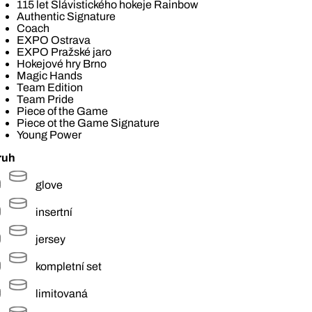
115 let Slávistického hokeje Rainbow
Authentic Signature
Coach
EXPO Ostrava
EXPO Pražské jaro
Hokejové hry Brno
Magic Hands
Team Edition
Team Pride
Piece of the Game
Piece ot the Game Signature
Young Power
ruh
glove
insertní
jersey
kompletní set
limitovaná