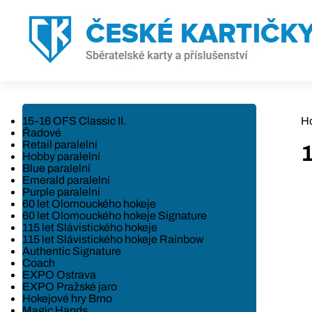
15-16 OFS Classic II.
H
Řadové
Retail paralelní
1
Hobby paralelní
Blue paralelní
Emerald paralelní
Purple paralelní
60 let Olomouckého hokeje
60 let Olomouckého hokeje Signature
115 let Slávistického hokeje
115 let Slávistického hokeje Rainbow
Authentic Signature
Coach
EXPO Ostrava
EXPO Pražské jaro
Hokejové hry Brno
Magic Hands