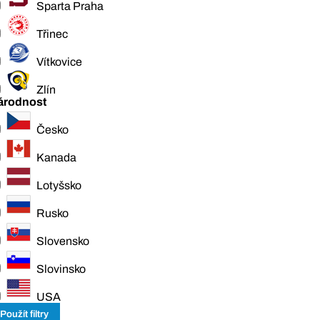
Sparta Praha
Třinec
Vítkovice
Zlín
árodnost
Česko
Kanada
Lotyšsko
Rusko
Slovensko
Slovinsko
USA