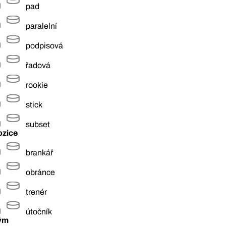
pad
paralelní
podpisová
řadová
rookie
stick
subset
ozice
brankář
obránce
trenér
útočník
ým