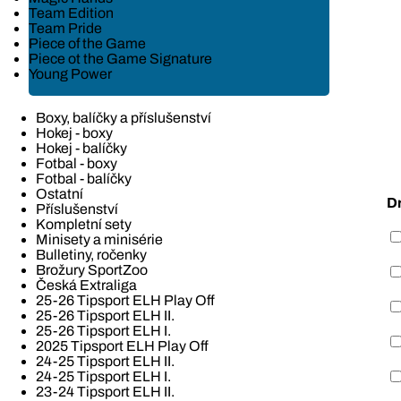
Team Edition
Team Pride
Piece of the Game
Piece ot the Game Signature
Young Power
Boxy, balíčky a příslušenství
Hokej - boxy
Hokej - balíčky
Fotbal - boxy
Fotbal - balíčky
Ostatní
D
Příslušenství
Kompletní sety
Minisety a minisérie
Bulletiny, ročenky
Brožury SportZoo
Česká Extraliga
25-26 Tipsport ELH Play Off
25-26 Tipsport ELH II.
25-26 Tipsport ELH I.
2025 Tipsport ELH Play Off
24-25 Tipsport ELH II.
24-25 Tipsport ELH I.
23-24 Tipsport ELH II.