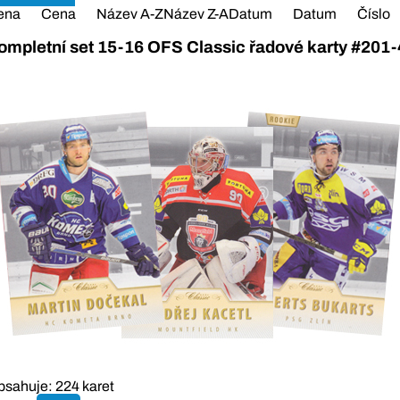
ena
Cena
Název A-Z
Název Z-A
Datum
Datum
Číslo
ompletní set 15-16 OFS Classic řadové karty #201
sahuje: 224 karet