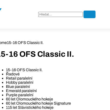
ome
15-16 OFS Classic II.
5-16 OFS Classic II.
15-16 OFS Classic II.
Řadové
Retail paralelní
Hobby paralelní
Blue paralelní
Emerald paralelní
Purple paralelní
60 let Olomouckého hokeje
60 let Olomouckého hokeje Signature
115 let Slávistického hokeje