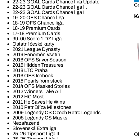
22-23 GOAL Cards Chance liga Update
C
22-23 GOAL Cards Chance liga II.
22-23 GOAL Cards Chance liga I.
K
19-20 OFS Chance liga
18-19 OFS Chance liga
18-19 Premium Cards
17-18 Premium Cards
99-00 Score 1.DZ Liga
Ostatní české karty
2021 League Dynasty
2019 Fenomén Vsetín
2016 OFS Silver Season
2016 Hidden Treasures
2018 LTC Praha
2016 OFS Icebook
2015 Pearls from stock
2014 OFS Masked Stories
2012 Winners Take All
2012 HC Most
2011 He Saves He Wins
2010 Petr Bříza Milestones
2009 Legendy CS Czech Retro Legends
2008 Legendy CS Masks
Nezařazené
Slovenská Extraliga
25-26 Tipsport Liga II.
Ob
25-26 Tipsport Liga I.