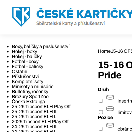
Boxy, balíčky a příslušenství
Home
15-16 OFS 
Hokej - boxy
Hokej - balíčky
Fotbal - boxy
15-16 O
Fotbal - balíčky
Ostatní
Pride
Příslušenství
Kompletní sety
Minisety a minisérie
Druh
Bulletiny, ročenky
Brožury SportZoo
insertn
Česká Extraliga
25-26 Tipsport ELH Play Off
25-26 Tipsport ELH II.
limito
25-26 Tipsport ELH I.
Pozice
2025 Tipsport ELH Play Off
24-25 Tipsport ELH II.
obrán
24-25 Tipsport ELH I.