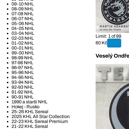
09-10 NHL
08-09 NHL
07-08 NHL
06-07 NHL
05-06 NHL
04-05 NHL
03-04 NHL
Limit: 1 of 99
02-03 NHL
60 Kč
01-02 NHL
00-01 NHL
99-00 NHL
Veselý Ondře
98-99 NHL
97-98 NHL
96-97 NHL
95-96 NHL
94-95 NHL
93-94 NHL
92-93 NHL
91-92 NHL
90-91 NHL
1990 a starší NHL
Hokej - Rusko
25-26 KHL Sereal
2025 KHL All Star Collection
22-23 KHL Sereal Premium
21-22 KHL Sereal