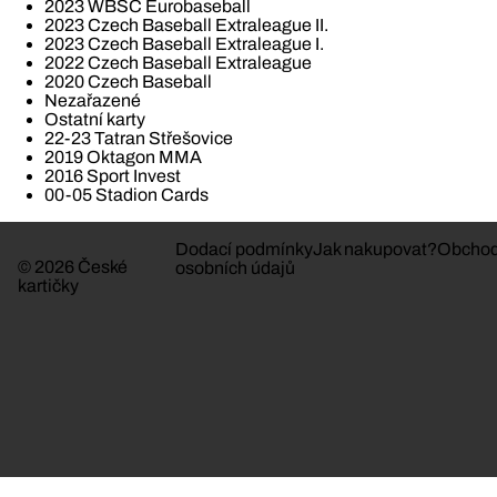
2023 WBSC Eurobaseball
2023 Czech Baseball Extraleague II.
2023 Czech Baseball Extraleague I.
2022 Czech Baseball Extraleague
2020 Czech Baseball
Nezařazené
Ostatní karty
22-23 Tatran Střešovice
2019 Oktagon MMA
2016 Sport Invest
00-05 Stadion Cards
Dodací podmínky
Jak nakupovat?
Obchod
© 2026 České
osobních údajů
kartičky