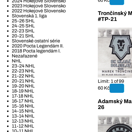
60 Kč
2024 Hokejové Slovensko
2023 Hokejové Slovensko
2022 Hokejové Slovensko
Trončinský M
Slovenská 1. liga
#TP-21
25-26 SHL
24-25 SHL
22-23 SHL
20-21 SHL
Slovenské ostatní série
2020 Pocta Legendám II.
2018 Pocta legendám I.
Nezařazené
NHL
23-24 NHL
22-23 NHL
21-22 NHL
20-21 NHL
Limit: 1 of 99
19-20 NHL
60 Kč
18-19 NHL
17-18 NHL
Adamský Mar
16-17 NHL
15-16 NHL
26
14-15 NHL
13-14 NHL
12-13 NHL
11-12 NHL
10-11 NHL