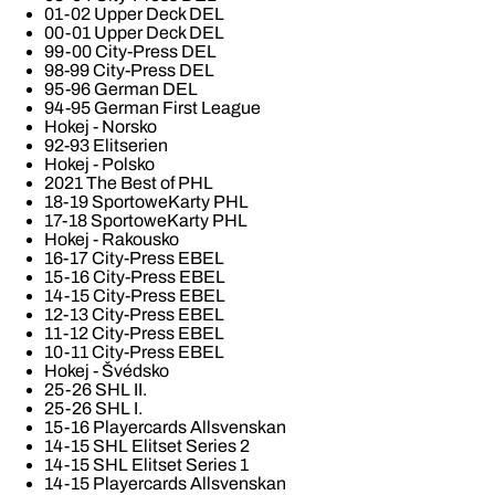
01-02 Upper Deck DEL
00-01 Upper Deck DEL
99-00 City-Press DEL
98-99 City-Press DEL
95-96 German DEL
94-95 German First League
Hokej - Norsko
92-93 Elitserien
Hokej - Polsko
2021 The Best of PHL
18-19 SportoweKarty PHL
17-18 SportoweKarty PHL
Hokej - Rakousko
16-17 City-Press EBEL
15-16 City-Press EBEL
14-15 City-Press EBEL
12-13 City-Press EBEL
11-12 City-Press EBEL
10-11 City-Press EBEL
Hokej - Švédsko
25-26 SHL II.
25-26 SHL I.
15-16 Playercards Allsvenskan
14-15 SHL Elitset Series 2
14-15 SHL Elitset Series 1
14-15 Playercards Allsvenskan