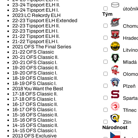
23-24 Tipsport ELH II.
útoční
23-24 Tipsport ELH I.
Tým
2023 LC Rekordy ELH
22-23 Tipsport ELH Extended
22-23 Tipsport ELH II.
Chomu
22-23 Tipsport ELH I.
21-22 Tipsport ELH II.
Hradec
21-22 Tipsport ELH I.
2021 OFS The Final Series
Litvíno
21-22 OFS Classic
20-21 OFS Classic II.
Mladá 
20-21 OFS Classic I.
19-20 OFS Classic II.
19-20 OFS Classic I.
Olomo
18-19 OFS Classic II.
18-19 OFS Classic I.
Plzeň
2018 You Want the Best
17-18 OFS Classic II.
Sparta
17-18 OFS Classic I.
16-17 OFS Classic II.
16-17 OFS Classic I.
Třinec
15-16 OFS Classic II.
15-16 OFS Classic I.
Zlín
14-15 OFS Classic II.
Národnost
14-15 OFS Classic I.
2013 OFS Exclusive