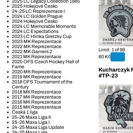
2025 LC Legacy Collection 1985
2025 Hokejové Česko
24-25 LC Reprezentace I.
2024 LC Golden Prague
2024 Hokejové Česko
2024 LC Memorable Moments
2024 LC Expectations
2023 LC Hlinka Gretzky Cup
2023 MK Reprezentace
2022 MK Reprezentace
Limit: 1 of 99
2022 MK Gamers 2
60 Kč
2021 MK Reprezentace
2020 OFS Czech Hockey Hall of
Fame
Kucharczyk 
2020 MK Reprezentace
#TP-23
2019 MK Reprezentace
2018 OFS Tournament of the
Century
2018 MK Reprezentace
2017 MK Reprezentace
2016 MK Reprezentace
2015 MK Reprezentace
Česká 1.liga
25-26 Maxa Liga II.
25-26 Maxa Liga I.
24-25 Maxa Liga Update
24-25 Maxa Liga