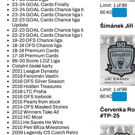
23-24 GOAL Cards Finally
Limit: 1 of 99
23-24 GOAL Cards Chance liga II.
60 Kč
23-24 GOAL Cards Chance liga I.
22-23 GOAL Cards Chance liga
Update
Šimánek Jiří
22-23 GOAL Cards Chance liga II.
22-23 GOAL Cards Chance liga I.
19-20 OFS Chance liga
18-19 OFS Chance liga
18-19 Premium Cards
17-18 Premium Cards
99-00 Score 1.DZ Liga
Ostatní české karty
2021 League Dynasty
2019 Fenomén Vsetín
2016 OFS Silver Season
2016 Hidden Treasures
Limit: 1 of 99
2018 LTC Praha
60 Kč
2016 OFS Icebook
2015 Pearls from stock
2014 OFS Masked Stories
Červenka Ro
2012 Winners Take All
#TP-25
2012 HC Most
2011 He Saves He Wins
2010 Petr Bříza Milestones
2009 Legendy CS Czech Retro