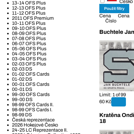
Česko
13-14 OFS Plus
12-13 OFS Plus
11-12 OFS Plus
Cena
Cena
2011 OFS Premium
Číslo
10-11 OFS Plus
09-10 OFS Plus
Buchtele Jan
08-09 OFS Plus
07-08 OFS Plus
06-07 OFS Plus
05-06 OFS Plus
04-05 OFS Plus
03-04 OFS Plus
02-03 OFS Plus
02-03 DS
01-02 OFS Cards
01-02 DS
00-01 OFS Cards
00-01 DS
99-00 OFS Cards
Limit: 1 of 99
99-00 DS
60 Kč
98-99 OFS Cards II.
98-99 OFS Cards I.
98-99 DS
Kratěna Ondř
Česká reprezentace
18
2026 Hokejové Česko
24-25 LC Reprezentace II.