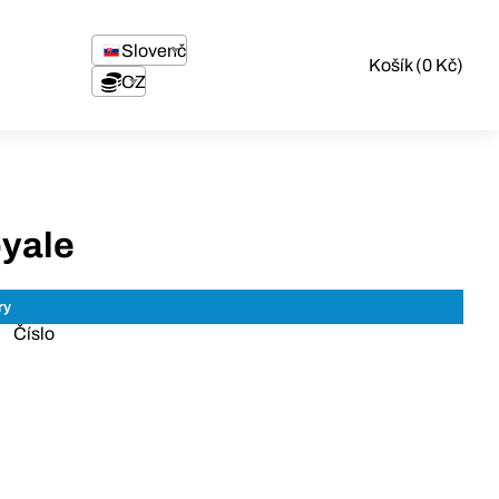
Slovenčina
Košík (0 Kč)
CZK
yale
Číslo