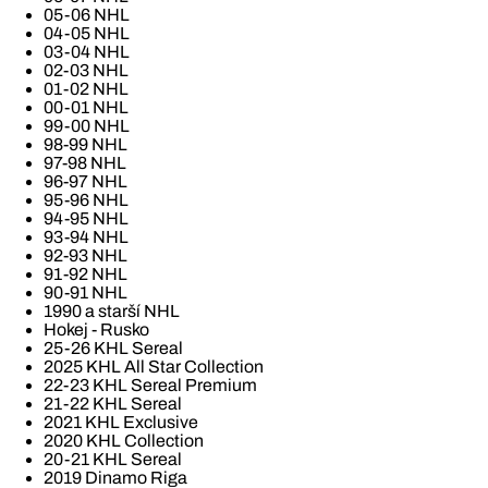
05-06 NHL
04-05 NHL
03-04 NHL
02-03 NHL
01-02 NHL
00-01 NHL
99-00 NHL
98-99 NHL
97-98 NHL
96-97 NHL
95-96 NHL
94-95 NHL
93-94 NHL
92-93 NHL
91-92 NHL
90-91 NHL
1990 a starší NHL
Hokej - Rusko
25-26 KHL Sereal
2025 KHL All Star Collection
22-23 KHL Sereal Premium
21-22 KHL Sereal
2021 KHL Exclusive
2020 KHL Collection
20-21 KHL Sereal
2019 Dinamo Riga