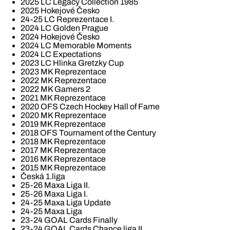
2025 LC Legacy Collection 1985
2025 Hokejové Česko
24-25 LC Reprezentace I.
2024 LC Golden Prague
2024 Hokejové Česko
2024 LC Memorable Moments
2024 LC Expectations
2023 LC Hlinka Gretzky Cup
2023 MK Reprezentace
2022 MK Reprezentace
2022 MK Gamers 2
2021 MK Reprezentace
2020 OFS Czech Hockey Hall of Fame
2020 MK Reprezentace
2019 MK Reprezentace
2018 OFS Tournament of the Century
2018 MK Reprezentace
2017 MK Reprezentace
2016 MK Reprezentace
2015 MK Reprezentace
Česká 1.liga
25-26 Maxa Liga II.
25-26 Maxa Liga I.
24-25 Maxa Liga Update
24-25 Maxa Liga
23-24 GOAL Cards Finally
23-24 GOAL Cards Chance liga II.