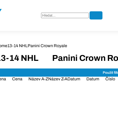
ome
13-14 NHL
Panini Crown Royale
13-14 NHL
Panini Crown Ro
ena
Cena
Název A-Z
Název Z-A
Datum
Datum
Číslo