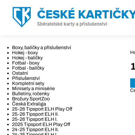
Boxy, balíčky a příslušenství
H
Hokej - boxy
Hokej - balíčky
Fotbal - boxy
Fotbal - balíčky
Ostatní
Příslušenství
Kompletní sety
Minisety a minisérie
C
Bulletiny, ročenky
Brožury SportZoo
Česká Extraliga
25-26 Tipsport ELH Play Off
25-26 Tipsport ELH II.
25-26 Tipsport ELH I.
2025 Tipsport ELH Play Off
24-25 Tipsport ELH II.
24-25 Tipsport ELH I.