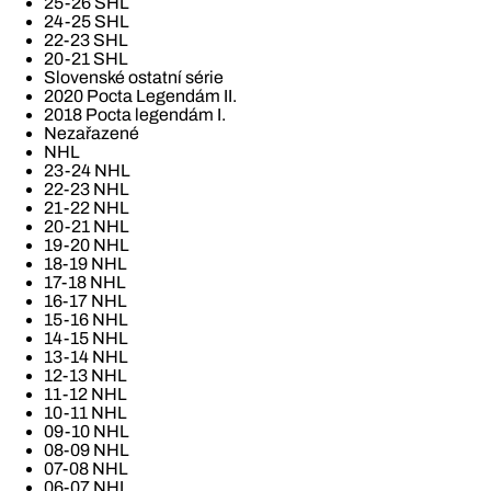
25-26 SHL
24-25 SHL
22-23 SHL
20-21 SHL
Slovenské ostatní série
2020 Pocta Legendám II.
2018 Pocta legendám I.
Nezařazené
NHL
23-24 NHL
22-23 NHL
21-22 NHL
20-21 NHL
19-20 NHL
18-19 NHL
17-18 NHL
16-17 NHL
15-16 NHL
14-15 NHL
13-14 NHL
12-13 NHL
11-12 NHL
10-11 NHL
09-10 NHL
08-09 NHL
07-08 NHL
06-07 NHL