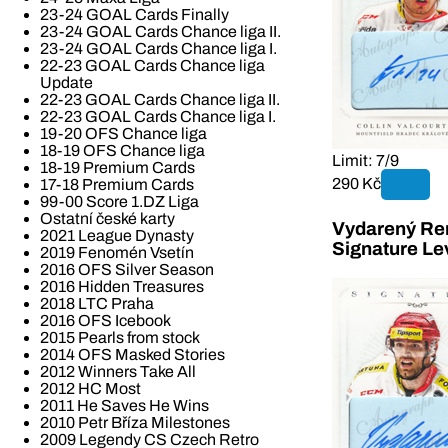
23-24 GOAL Cards Finally
23-24 GOAL Cards Chance liga II.
23-24 GOAL Cards Chance liga I.
22-23 GOAL Cards Chance liga
Update
22-23 GOAL Cards Chance liga II.
22-23 GOAL Cards Chance liga I.
19-20 OFS Chance liga
18-19 OFS Chance liga
Limit: 7/9
18-19 Premium Cards
290 Kč
17-18 Premium Cards
99-00 Score 1.DZ Liga
Ostatní české karty
Vydarený Ren
2021 League Dynasty
Signature Le
2019 Fenomén Vsetín
2016 OFS Silver Season
2016 Hidden Treasures
2018 LTC Praha
2016 OFS Icebook
2015 Pearls from stock
2014 OFS Masked Stories
2012 Winners Take All
2012 HC Most
2011 He Saves He Wins
2010 Petr Bříza Milestones
2009 Legendy CS Czech Retro