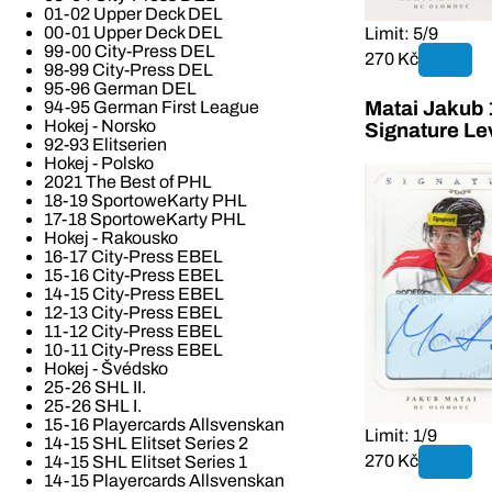
01-02 Upper Deck DEL
00-01 Upper Deck DEL
Limit: 5/9
99-00 City-Press DEL
270 Kč
98-99 City-Press DEL
95-96 German DEL
Matai Jakub 
94-95 German First League
Hokej - Norsko
Signature Le
92-93 Elitserien
Hokej - Polsko
2021 The Best of PHL
18-19 SportoweKarty PHL
17-18 SportoweKarty PHL
Hokej - Rakousko
16-17 City-Press EBEL
15-16 City-Press EBEL
14-15 City-Press EBEL
12-13 City-Press EBEL
11-12 City-Press EBEL
10-11 City-Press EBEL
Hokej - Švédsko
25-26 SHL II.
25-26 SHL I.
15-16 Playercards Allsvenskan
Limit: 1/9
14-15 SHL Elitset Series 2
270 Kč
14-15 SHL Elitset Series 1
14-15 Playercards Allsvenskan