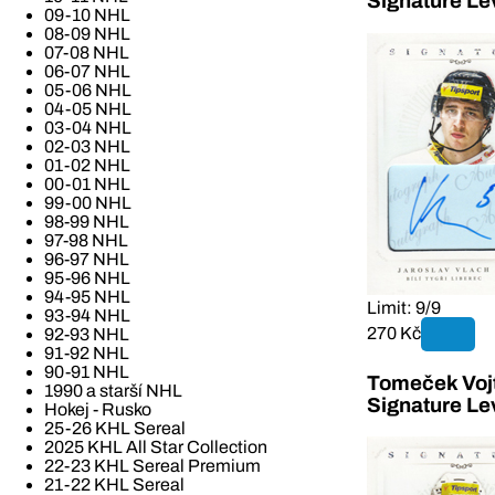
Signature Le
09-10 NHL
08-09 NHL
07-08 NHL
06-07 NHL
05-06 NHL
04-05 NHL
03-04 NHL
02-03 NHL
01-02 NHL
00-01 NHL
99-00 NHL
98-99 NHL
97-98 NHL
96-97 NHL
95-96 NHL
94-95 NHL
Limit: 9/9
93-94 NHL
270 Kč
92-93 NHL
91-92 NHL
90-91 NHL
Tomeček Vojt
1990 a starší NHL
Signature Le
Hokej - Rusko
25-26 KHL Sereal
2025 KHL All Star Collection
22-23 KHL Sereal Premium
21-22 KHL Sereal