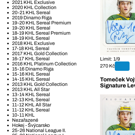
2021 KHL Exclusive
2020 KHL Collection
20-21 KHL Sereal
2019 Dinamo Riga
19-20 KHL Sereal Premium
19-20 KHL Sereal
18-19 KHL Sereal Premium
18-19 KHL Sereal
2018 KHL Exclusive
17-18 KHL Sereal
2017 KHL Gold Collection
16-17 KHL Sereal
Limit: 1/9
2016 KHL Platinum Collection
270 Kč
15-16 Dinamo Riga
15-16 KHL Sereal
14-15 KHL Sereal
Tomeček Vojt
2013 KHL Gold Collection
Signature Le
2013 KHL All Star
13-14 KHL Sereal
12-13 KHL Sereal
11-12 KHL All Star
11-12 KHL Sereal
10-11 KHL
Nezařazené
Hokej - Švýcarsko
25-26 National League II.