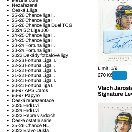
Mezinárodní
Nezařazené
Česká 1.liga
25-26 Chance liga II.
25-26 Chance liga I.
25-26 Chance liga Duel TCG
2024 SC Liga 100
24-25 Chance liga II.
24-25 Chance liga I.
23-24 Fortuna liga II.
23-24 Fortuna liga I.
2023 Dekády fotbalové ligy
22-23 Fortuna Liga II.
22-23 Fortuna Liga I.
Limit: 1/9
21-22 Fortuna Liga II.
270 Kč
21-22 Fortuna Liga I.
20-21 Fortuna Liga II.
20-21 Fortuna liga I.
Vlach Jarosl
96-97 APS Cards
Signature Le
96-97 Papyro
Česká reprezentace
2025 Hrdí Lvi
2024 Hrdí Lvi
2022 Repre v srdcích
České ostatní série
25-26 Chance NL
2022 Bravo Dukla