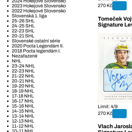
2024 Hokejové Slovensko
270 Kč
2023 Hokejové Slovensko
2022 Hokejové Slovensko
Slovenská 1. liga
Tomeček Vojt
25-26 SHL
Signature Le
24-25 SHL
22-23 SHL
20-21 SHL
Slovenské ostatní série
2020 Pocta Legendám II.
2018 Pocta legendám I.
Nezařazené
NHL
23-24 NHL
22-23 NHL
21-22 NHL
20-21 NHL
19-20 NHL
18-19 NHL
17-18 NHL
16-17 NHL
15-16 NHL
Limit: 4/9
14-15 NHL
270 Kč
13-14 NHL
12-13 NHL
11-12 NHL
Vlach Jarosl
10-11 NHL