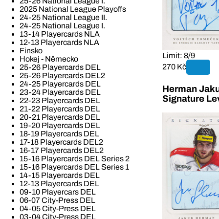
25-26 National League I.
2025 National League Playoffs
24-25 National League II.
24-25 National League I.
13-14 Playercards NLA
12-13 Playercards NLA
Finsko
Limit: 8/9
Hokej - Německo
270 Kč
25-26 Playercards DEL
25-26 Playercards DEL2
24-25 Playercards DEL
Herman Jaku
23-24 Playercards DEL
Signature Le
22-23 Playercards DEL
21-22 Playercards DEL
20-21 Playercards DEL
19-20 Playercards DEL
18-19 Playercards DEL
17-18 Playercards DEL2
16-17 Playercards DEL2
15-16 Playercards DEL Series 2
15-16 Playercards DEL Series 1
14-15 Playercards DEL
12-13 Playercards DEL
09-10 Playercars DEL
06-07 City-Press DEL
04-05 City-Press DEL
03-04 City-Press DEL