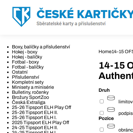
Boxy, balíčky a příslušenství
Home
14-15 OFS 
Hokej - boxy
Hokej - balíčky
Fotbal - boxy
14-15 O
Fotbal - balíčky
Ostatní
Authent
Příslušenství
Kompletní sety
Minisety a minisérie
Druh
Bulletiny, ročenky
Brožury SportZoo
limito
Česká Extraliga
25-26 Tipsport ELH Play Off
25-26 Tipsport ELH II.
podpi
25-26 Tipsport ELH I.
Pozice
2025 Tipsport ELH Play Off
24-25 Tipsport ELH II.
obrán
24-25 Tipsport ELH I.