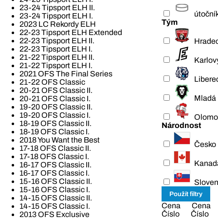
23-24 Tipsport ELH II.
útoční
23-24 Tipsport ELH I.
Tým
2023 LC Rekordy ELH
22-23 Tipsport ELH Extended
22-23 Tipsport ELH II.
Hradec
22-23 Tipsport ELH I.
21-22 Tipsport ELH II.
Karlov
21-22 Tipsport ELH I.
2021 OFS The Final Series
Libere
21-22 OFS Classic
20-21 OFS Classic II.
Mladá 
20-21 OFS Classic I.
19-20 OFS Classic II.
19-20 OFS Classic I.
Olomo
18-19 OFS Classic II.
Národnost
18-19 OFS Classic I.
2018 You Want the Best
Česko
17-18 OFS Classic II.
17-18 OFS Classic I.
Kanad
16-17 OFS Classic II.
16-17 OFS Classic I.
15-16 OFS Classic II.
Slove
15-16 OFS Classic I.
14-15 OFS Classic II.
Cena
Cena
14-15 OFS Classic I.
Číslo
Číslo
2013 OFS Exclusive