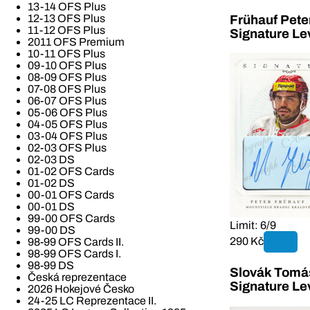
13-14 OFS Plus
12-13 OFS Plus
Frühauf Pete
11-12 OFS Plus
Signature Le
2011 OFS Premium
10-11 OFS Plus
09-10 OFS Plus
08-09 OFS Plus
07-08 OFS Plus
06-07 OFS Plus
05-06 OFS Plus
04-05 OFS Plus
03-04 OFS Plus
02-03 OFS Plus
02-03 DS
01-02 OFS Cards
01-02 DS
00-01 OFS Cards
00-01 DS
99-00 OFS Cards
Limit: 6/9
99-00 DS
290 Kč
98-99 OFS Cards II.
98-99 OFS Cards I.
98-99 DS
Slovák Tomáš
Česká reprezentace
Signature Le
2026 Hokejové Česko
24-25 LC Reprezentace II.