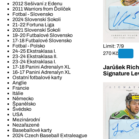
2012 Sešívaní z Edenu
2011 Warriors from Ďolíček
Fotbal - Slovensko
2024 Slovenskí Sokoli
21-22 Fortuna Liga
2021 Slovenskí Sokoli
19-20 Futbalové Slovensko
17-18 Futbalové Slovensko
Fotbal - Polsko
Limit: 7/9
24-25 Ekstraklasa I.
270 Kč
23-24 Ekstraklasa II.
23-24 Ekstraklasa I.
Jarůšek Rich
17-18 Panini Adrenalyn XL
16-17 Panini Adrenalyn XL
Signature Le
Ostatní fotbalové karty
Anglie
Francie
Itálie
Německo
Španělsko
Švédsko
USA
Mezinárodní
Nezařazené
Baseballové karty
2024 Czech Baseball Extraleague