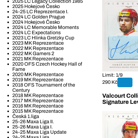
2025 LC Legacy Collection 1985
2025 Hokejové Česko
24-25 LC Reprezentace I.
2024 LC Golden Prague
2024 Hokejové Česko
2024 LC Memorable Moments
2024 LC Expectations
2023 LC Hlinka Gretzky Cup
2023 MK Reprezentace
2022 MK Reprezentace
2022 MK Gamers 2
2021 MK Reprezentace
2020 OFS Czech Hockey Hall of
Fame
2020 MK Reprezentace
Limit: 1/9
2019 MK Reprezentace
290 Kč
2018 OFS Tournament of the
Century
2018 MK Reprezentace
Valcourt Col
2017 MK Reprezentace
Signature Le
2016 MK Reprezentace
2015 MK Reprezentace
Česká 1.liga
25-26 Maxa Liga II.
25-26 Maxa Liga I.
24-25 Maxa Liga Update
24-25 Maxa Liga