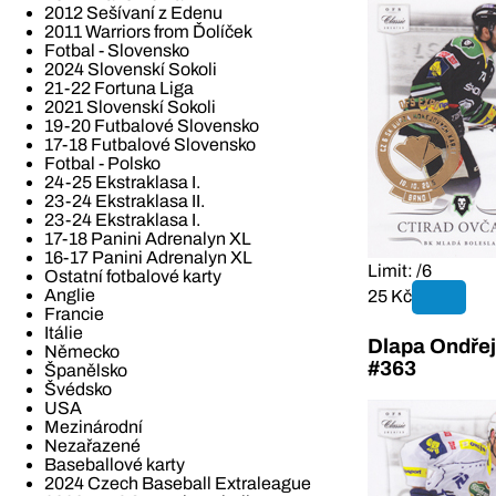
2012 Sešívaní z Edenu
2011 Warriors from Ďolíček
Fotbal - Slovensko
2024 Slovenskí Sokoli
21-22 Fortuna Liga
2021 Slovenskí Sokoli
19-20 Futbalové Slovensko
17-18 Futbalové Slovensko
Fotbal - Polsko
24-25 Ekstraklasa I.
23-24 Ekstraklasa II.
23-24 Ekstraklasa I.
17-18 Panini Adrenalyn XL
16-17 Panini Adrenalyn XL
Limit: /6
Ostatní fotbalové karty
Anglie
25 Kč
Francie
Itálie
Dlapa Ondře
Německo
#363
Španělsko
Švédsko
USA
Mezinárodní
Nezařazené
Baseballové karty
2024 Czech Baseball Extraleague