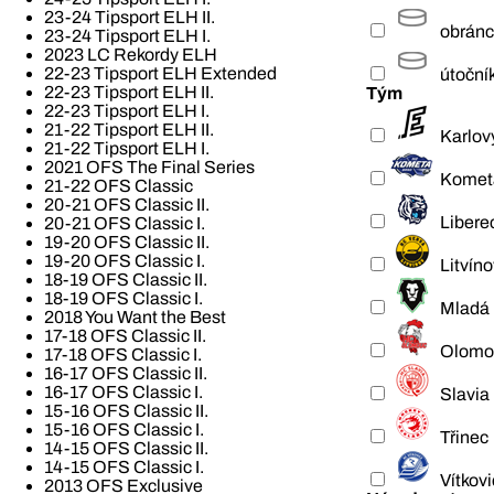
23-24 Tipsport ELH II.
obrán
23-24 Tipsport ELH I.
2023 LC Rekordy ELH
22-23 Tipsport ELH Extended
útoční
22-23 Tipsport ELH II.
Tým
22-23 Tipsport ELH I.
21-22 Tipsport ELH II.
Karlov
21-22 Tipsport ELH I.
2021 OFS The Final Series
Komet
21-22 OFS Classic
20-21 OFS Classic II.
Libere
20-21 OFS Classic I.
19-20 OFS Classic II.
19-20 OFS Classic I.
Litvíno
18-19 OFS Classic II.
18-19 OFS Classic I.
Mladá 
2018 You Want the Best
17-18 OFS Classic II.
Olomo
17-18 OFS Classic I.
16-17 OFS Classic II.
16-17 OFS Classic I.
Slavia
15-16 OFS Classic II.
15-16 OFS Classic I.
Třinec
14-15 OFS Classic II.
14-15 OFS Classic I.
Vítkov
2013 OFS Exclusive