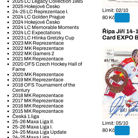
2025 LC Legacy Collection 1985
2025 Hokejové Česko
Limit: 02/10
24-25 LC Reprezentace I.
2024 LC Golden Prague
80 Kč
2024 Hokejové Česko
2024 LC Memorable Moments
Řípa Jiří 14
2024 LC Expectations
Card EXPO B
2023 LC Hlinka Gretzky Cup
2023 MK Reprezentace
2022 MK Reprezentace
2022 MK Gamers 2
2021 MK Reprezentace
2020 OFS Czech Hockey Hall of
Fame
2020 MK Reprezentace
2019 MK Reprezentace
2018 OFS Tournament of the
Century
2018 MK Reprezentace
2017 MK Reprezentace
2016 MK Reprezentace
2015 MK Reprezentace
Česká 1.liga
25-26 Maxa Liga II.
Limit: 05/10
25-26 Maxa Liga I.
80 Kč
24-25 Maxa Liga Update
24-25 Maxa Liga