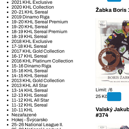
2021 KHL Exclusive
2020 KHL Collection
Žabka Boris
20-21 KHL Sereal
2019 Dinamo Riga
19-20 KHL Sereal Premium
19-20 KHL Sereal
18-19 KHL Sereal Premium
18-19 KHL Sereal
2018 KHL Exclusive
17-18 KHL Sereal
2017 KHL Gold Collection
16-17 KHL Sereal
2016 KHL Platinum Collection
15-16 Dinamo Riga
15-16 KHL Sereal
14-15 KHL Sereal
2013 KHL Gold Collection
2013 KHL All Star
Limit: /6
13-14 KHL Sereal
12-13 KHL Sereal
25 Kč
11-12 KHL All Star
11-12 KHL Sereal
Valský Jaku
10-11 KHL
Nezařazené
#374
Hokej - Švýcarsko
25-26 National League II.