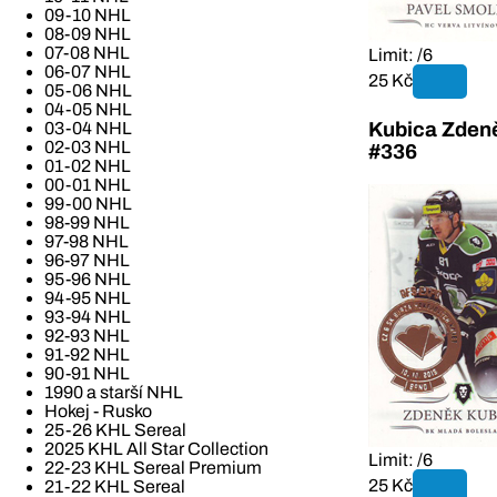
09-10 NHL
08-09 NHL
07-08 NHL
Limit: /6
06-07 NHL
25 Kč
05-06 NHL
04-05 NHL
03-04 NHL
Kubica Zden
02-03 NHL
#336
01-02 NHL
00-01 NHL
99-00 NHL
98-99 NHL
97-98 NHL
96-97 NHL
95-96 NHL
94-95 NHL
93-94 NHL
92-93 NHL
91-92 NHL
90-91 NHL
1990 a starší NHL
Hokej - Rusko
25-26 KHL Sereal
2025 KHL All Star Collection
Limit: /6
22-23 KHL Sereal Premium
25 Kč
21-22 KHL Sereal