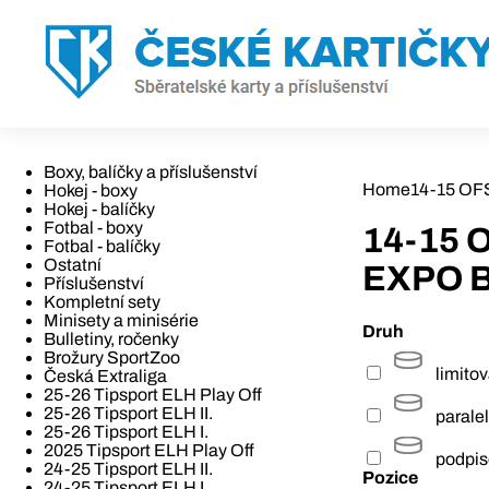
Boxy, balíčky a příslušenství
Home
14-15 OFS 
Hokej - boxy
Hokej - balíčky
Fotbal - boxy
14-15 O
Fotbal - balíčky
Ostatní
EXPO B
Příslušenství
Kompletní sety
Minisety a minisérie
Druh
Bulletiny, ročenky
Brožury SportZoo
limito
Česká Extraliga
25-26 Tipsport ELH Play Off
25-26 Tipsport ELH II.
paralel
25-26 Tipsport ELH I.
2025 Tipsport ELH Play Off
podpi
24-25 Tipsport ELH II.
Pozice
24-25 Tipsport ELH I.