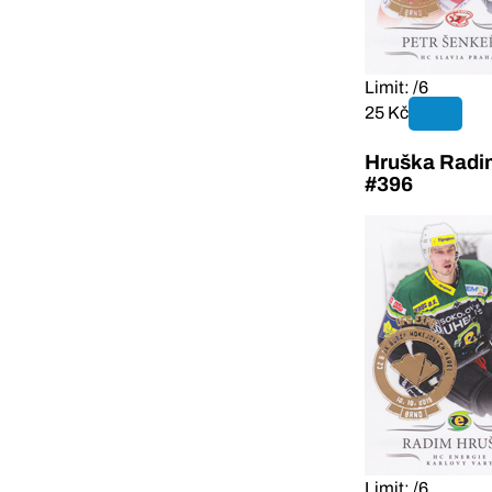
Limit: /6
25 Kč
Hruška Radi
#396
Limit: /6