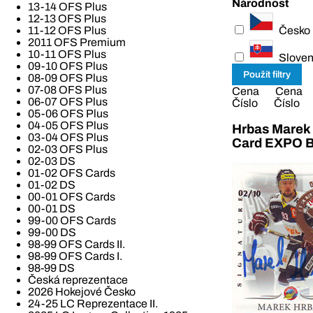
Národnost
13-14 OFS Plus
12-13 OFS Plus
Česko
11-12 OFS Plus
2011 OFS Premium
10-11 OFS Plus
Slove
09-10 OFS Plus
08-09 OFS Plus
07-08 OFS Plus
Cena
Cena
06-07 OFS Plus
Číslo
Číslo
05-06 OFS Plus
04-05 OFS Plus
Hrbas Marek 
03-04 OFS Plus
Card EXPO B
02-03 OFS Plus
02-03 DS
01-02 OFS Cards
01-02 DS
00-01 OFS Cards
00-01 DS
99-00 OFS Cards
99-00 DS
98-99 OFS Cards II.
98-99 OFS Cards I.
98-99 DS
Česká reprezentace
2026 Hokejové Česko
24-25 LC Reprezentace II.