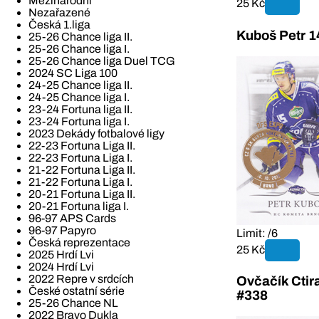
Mezinárodní
25 Kč
Nezařazené
Česká 1.liga
Kuboš Petr 
25-26 Chance liga II.
25-26 Chance liga I.
25-26 Chance liga Duel TCG
2024 SC Liga 100
24-25 Chance liga II.
24-25 Chance liga I.
23-24 Fortuna liga II.
23-24 Fortuna liga I.
2023 Dekády fotbalové ligy
22-23 Fortuna Liga II.
22-23 Fortuna Liga I.
21-22 Fortuna Liga II.
21-22 Fortuna Liga I.
20-21 Fortuna Liga II.
20-21 Fortuna liga I.
96-97 APS Cards
96-97 Papyro
Limit: /6
Česká reprezentace
25 Kč
2025 Hrdí Lvi
2024 Hrdí Lvi
2022 Repre v srdcích
Ovčačík Ctir
České ostatní série
#338
25-26 Chance NL
2022 Bravo Dukla