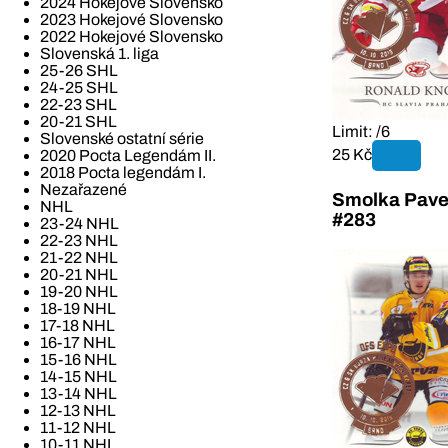
2024 Hokejové Slovensko
2023 Hokejové Slovensko
2022 Hokejové Slovensko
Slovenská 1. liga
25-26 SHL
24-25 SHL
22-23 SHL
20-21 SHL
Limit: /6
Slovenské ostatní série
25 Kč
2020 Pocta Legendám II.
2018 Pocta legendám I.
Nezařazené
Smolka Pave
NHL
#283
23-24 NHL
22-23 NHL
21-22 NHL
20-21 NHL
19-20 NHL
18-19 NHL
17-18 NHL
16-17 NHL
15-16 NHL
14-15 NHL
13-14 NHL
12-13 NHL
11-12 NHL
10-11 NHL