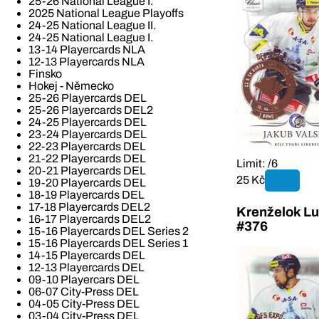
25-26 National League I.
2025 National League Playoffs
24-25 National League II.
24-25 National League I.
13-14 Playercards NLA
12-13 Playercards NLA
Finsko
Hokej - Německo
25-26 Playercards DEL
25-26 Playercards DEL2
24-25 Playercards DEL
23-24 Playercards DEL
22-23 Playercards DEL
21-22 Playercards DEL
Limit: /6
20-21 Playercards DEL
25 Kč
19-20 Playercards DEL
18-19 Playercards DEL
17-18 Playercards DEL2
Krenželok L
16-17 Playercards DEL2
#376
15-16 Playercards DEL Series 2
15-16 Playercards DEL Series 1
14-15 Playercards DEL
12-13 Playercards DEL
09-10 Playercars DEL
06-07 City-Press DEL
04-05 City-Press DEL
03-04 City-Press DEL