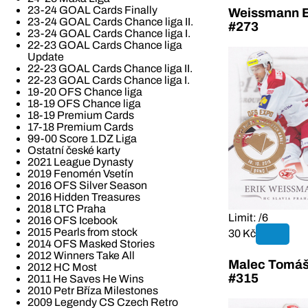
23-24 GOAL Cards Finally
Weissmann E
23-24 GOAL Cards Chance liga II.
#273
23-24 GOAL Cards Chance liga I.
22-23 GOAL Cards Chance liga
Update
22-23 GOAL Cards Chance liga II.
22-23 GOAL Cards Chance liga I.
19-20 OFS Chance liga
18-19 OFS Chance liga
18-19 Premium Cards
17-18 Premium Cards
99-00 Score 1.DZ Liga
Ostatní české karty
2021 League Dynasty
2019 Fenomén Vsetín
2016 OFS Silver Season
2016 Hidden Treasures
2018 LTC Praha
Limit: /6
2016 OFS Icebook
2015 Pearls from stock
30 Kč
2014 OFS Masked Stories
2012 Winners Take All
Malec Tomáš
2012 HC Most
#315
2011 He Saves He Wins
2010 Petr Bříza Milestones
2009 Legendy CS Czech Retro