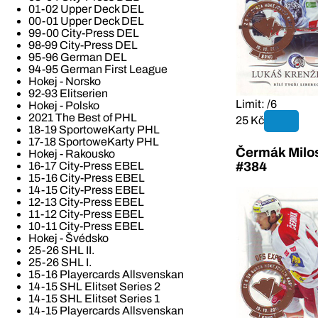
01-02 Upper Deck DEL
00-01 Upper Deck DEL
99-00 City-Press DEL
98-99 City-Press DEL
95-96 German DEL
94-95 German First League
Hokej - Norsko
92-93 Elitserien
Limit: /6
Hokej - Polsko
2021 The Best of PHL
25 Kč
18-19 SportoweKarty PHL
17-18 SportoweKarty PHL
Čermák Milo
Hokej - Rakousko
#384
16-17 City-Press EBEL
15-16 City-Press EBEL
14-15 City-Press EBEL
12-13 City-Press EBEL
11-12 City-Press EBEL
10-11 City-Press EBEL
Hokej - Švédsko
25-26 SHL II.
25-26 SHL I.
15-16 Playercards Allsvenskan
14-15 SHL Elitset Series 2
14-15 SHL Elitset Series 1
14-15 Playercards Allsvenskan