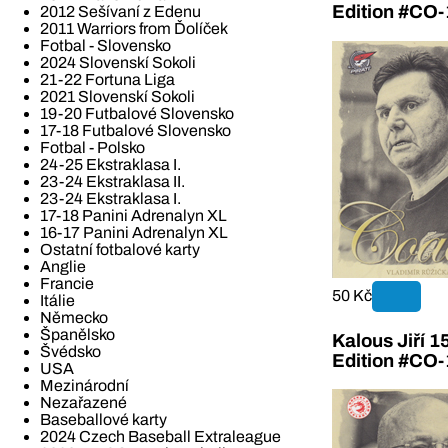
Edition #CO-
2012 Sešívaní z Edenu
2011 Warriors from Ďolíček
Fotbal - Slovensko
2024 Slovenskí Sokoli
21-22 Fortuna Liga
2021 Slovenskí Sokoli
19-20 Futbalové Slovensko
17-18 Futbalové Slovensko
Fotbal - Polsko
24-25 Ekstraklasa I.
23-24 Ekstraklasa II.
23-24 Ekstraklasa I.
17-18 Panini Adrenalyn XL
16-17 Panini Adrenalyn XL
Ostatní fotbalové karty
Anglie
Francie
50 Kč
Itálie
Německo
Španělsko
Kalous Jiří 
Švédsko
Edition #CO-
USA
Mezinárodní
Nezařazené
Baseballové karty
2024 Czech Baseball Extraleague