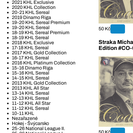
2021 KHL Exclusive
2020 KHL Collection
20-21 KHL Sereal
2019 Dinamo Riga
19-20 KHL Sereal Premium
19-20 KHL Sereal
50 Kč
18-19 KHL Sereal Premium
18-19 KHL Sereal
Straka Mich
2018 KHL Exclusive
Edition #CO-
17-18 KHL Sereal
2017 KHL Gold Collection
16-17 KHL Sereal
2016 KHL Platinum Collection
15-16 Dinamo Riga
15-16 KHL Sereal
14-15 KHL Sereal
2013 KHL Gold Collection
2013 KHL All Star
13-14 KHL Sereal
12-13 KHL Sereal
11-12 KHL All Star
11-12 KHL Sereal
10-11 KHL
Nezařazené
Hokej - Švýcarsko
25-26 National League II.
50 Kč