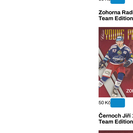
Zohorna Rad
Team Editio
50 Kč
Černoch Jiří
Team Editio