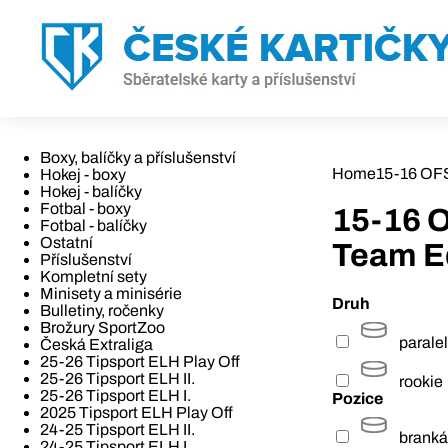
Boxy, balíčky a příslušenství
Home
15-16 OFS
Hokej - boxy
Hokej - balíčky
Fotbal - boxy
15-16 O
Fotbal - balíčky
Ostatní
Team E
Příslušenství
Kompletní sety
Minisety a minisérie
Druh
Bulletiny, ročenky
Brožury SportZoo
paralel
Česká Extraliga
25-26 Tipsport ELH Play Off
25-26 Tipsport ELH II.
rookie
25-26 Tipsport ELH I.
Pozice
2025 Tipsport ELH Play Off
24-25 Tipsport ELH II.
branká
24-25 Tipsport ELH I.