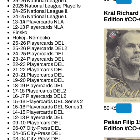
25-26 National League I.
2025 National League Playoffs
24-25 National League II.
Král Richar
24-25 National League I.
Edition #CO-
13-14 Playercards NLA
12-13 Playercards NLA
Finsko
Hokej - Německo
25-26 Playercards DEL
25-26 Playercards DEL2
24-25 Playercards DEL
23-24 Playercards DEL
22-23 Playercards DEL
21-22 Playercards DEL
20-21 Playercards DEL
19-20 Playercards DEL
18-19 Playercards DEL
17-18 Playercards DEL2
16-17 Playercards DEL2
15-16 Playercards DEL Series 2
15-16 Playercards DEL Series 1
50 Kč
14-15 Playercards DEL
12-13 Playercards DEL
Pešán Filip 
09-10 Playercars DEL
Edition #CO-
06-07 City-Press DEL
04-05 City-Press DEL
03-04 City-Press DEL