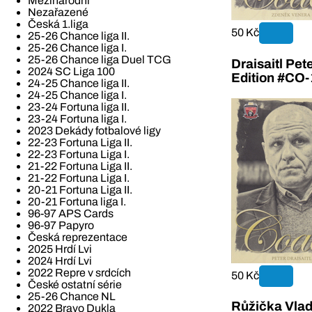
Mezinárodní
Nezařazené
Česká 1.liga
50 Kč
25-26 Chance liga II.
25-26 Chance liga I.
25-26 Chance liga Duel TCG
Draisaitl Pe
2024 SC Liga 100
Edition #CO-
24-25 Chance liga II.
24-25 Chance liga I.
23-24 Fortuna liga II.
23-24 Fortuna liga I.
2023 Dekády fotbalové ligy
22-23 Fortuna Liga II.
22-23 Fortuna Liga I.
21-22 Fortuna Liga II.
21-22 Fortuna Liga I.
20-21 Fortuna Liga II.
20-21 Fortuna liga I.
96-97 APS Cards
96-97 Papyro
Česká reprezentace
2025 Hrdí Lvi
2024 Hrdí Lvi
2022 Repre v srdcích
50 Kč
České ostatní série
25-26 Chance NL
Růžička Vla
2022 Bravo Dukla