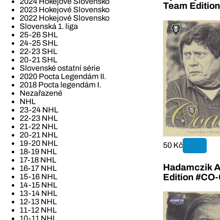
2024 Hokejové Slovensko
Team Editio
2023 Hokejové Slovensko
2022 Hokejové Slovensko
Slovenská 1. liga
25-26 SHL
24-25 SHL
22-23 SHL
20-21 SHL
Slovenské ostatní série
2020 Pocta Legendám II.
2018 Pocta legendám I.
Nezařazené
NHL
23-24 NHL
22-23 NHL
21-22 NHL
20-21 NHL
19-20 NHL
50 Kč
18-19 NHL
17-18 NHL
Hadamczik A
16-17 NHL
Edition #CO-
15-16 NHL
14-15 NHL
13-14 NHL
12-13 NHL
11-12 NHL
10-11 NHL