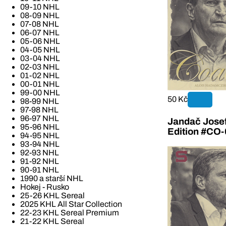
09-10 NHL
08-09 NHL
07-08 NHL
06-07 NHL
05-06 NHL
04-05 NHL
03-04 NHL
02-03 NHL
01-02 NHL
00-01 NHL
99-00 NHL
50 Kč
98-99 NHL
97-98 NHL
96-97 NHL
Jandač Jose
95-96 NHL
Edition #CO-
94-95 NHL
93-94 NHL
92-93 NHL
91-92 NHL
90-91 NHL
1990 a starší NHL
Hokej - Rusko
25-26 KHL Sereal
2025 KHL All Star Collection
22-23 KHL Sereal Premium
21-22 KHL Sereal