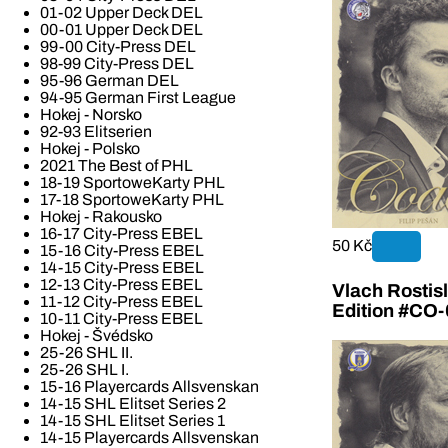
01-02 Upper Deck DEL
00-01 Upper Deck DEL
99-00 City-Press DEL
98-99 City-Press DEL
95-96 German DEL
94-95 German First League
Hokej - Norsko
92-93 Elitserien
Hokej - Polsko
2021 The Best of PHL
18-19 SportoweKarty PHL
17-18 SportoweKarty PHL
Hokej - Rakousko
16-17 City-Press EBEL
50 Kč
15-16 City-Press EBEL
14-15 City-Press EBEL
12-13 City-Press EBEL
Vlach Rostis
11-12 City-Press EBEL
Edition #CO-
10-11 City-Press EBEL
Hokej - Švédsko
25-26 SHL II.
25-26 SHL I.
15-16 Playercards Allsvenskan
14-15 SHL Elitset Series 2
14-15 SHL Elitset Series 1
14-15 Playercards Allsvenskan