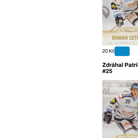
20 Kč
Zdráhal Patr
#25