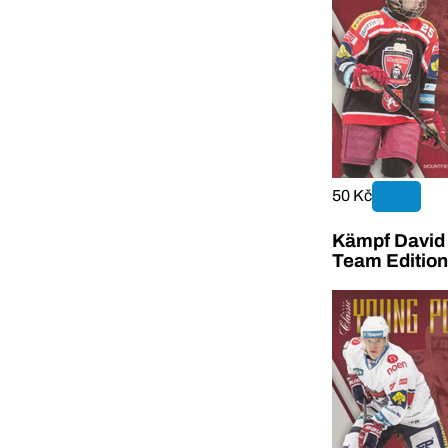
50 Kč
Kämpf David
Team Editio