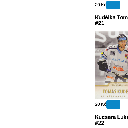
20 Kč
Kudělka Tom
#21
20 Kč
Kucsera Luká
#22