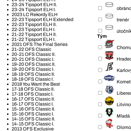
23-24 Tipsport ELH II.
obrán
23-24 Tipsport ELH I.
2023 LC Rekordy ELH
22-23 Tipsport ELH Extended
trenér
22-23 Tipsport ELH II.
22-23 Tipsport ELH I.
útoční
21-22 Tipsport ELH II.
Tým
21-22 Tipsport ELH I.
2021 OFS The Final Series
Chomu
21-22 OFS Classic
20-21 OFS Classic II.
Hradec
20-21 OFS Classic I.
19-20 OFS Classic II.
19-20 OFS Classic I.
Karlov
18-19 OFS Classic II.
18-19 OFS Classic I.
Komet
2018 You Want the Best
17-18 OFS Classic II.
Libere
17-18 OFS Classic I.
16-17 OFS Classic II.
16-17 OFS Classic I.
Litvíno
15-16 OFS Classic II.
15-16 OFS Classic I.
Mladá 
14-15 OFS Classic II.
14-15 OFS Classic I.
Olomo
2013 OFS Exclusive