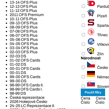
13-14 OFS Plus
Pardub
12-13 OFS Plus
11-12 OFS Plus
2011 OFS Premium
Plzeň
10-11 OFS Plus
09-10 OFS Plus
Sparta
08-09 OFS Plus
07-08 OFS Plus
Třinec
06-07 OFS Plus
05-06 OFS Plus
04-05 OFS Plus
Vítkov
03-04 OFS Plus
02-03 OFS Plus
Zlín
02-03 DS
Národnost
01-02 OFS Cards
01-02 DS
Česko
00-01 OFS Cards
00-01 DS
99-00 OFS Cards
Němec
99-00 DS
98-99 OFS Cards II.
Slove
98-99 OFS Cards I.
98-99 DS
Česká reprezentace
Cena
Cena
2026 Hokejové Česko
Číslo
Číslo
24-25 LC Reprezentace II.