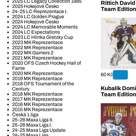
2025 LC Legacy Collection 1985
Rittich Davi
2025 Hokejové Česko
Team Editio
24-25 LC Reprezentace I.
2024 LC Golden Prague
2024 Hokejové Česko
2024 LC Memorable Moments
2024 LC Expectations
2023 LC Hlinka Gretzky Cup
2023 MK Reprezentace
2022 MK Reprezentace
2022 MK Gamers 2
2021 MK Reprezentace
2020 OFS Czech Hockey Hall of
Fame
2020 MK Reprezentace
60 Kč
2019 MK Reprezentace
2018 OFS Tournament of the
Kubalík Domi
Century
2018 MK Reprezentace
Team Editio
2017 MK Reprezentace
2016 MK Reprezentace
2015 MK Reprezentace
Česká 1.liga
25-26 Maxa Liga II.
25-26 Maxa Liga I.
24-25 Maxa Liga Update
24-25 Maxa Liga