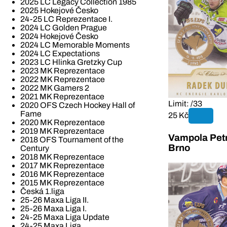
2025 LC Legacy Collection 1985
2025 Hokejové Česko
24-25 LC Reprezentace I.
2024 LC Golden Prague
2024 Hokejové Česko
2024 LC Memorable Moments
2024 LC Expectations
2023 LC Hlinka Gretzky Cup
2023 MK Reprezentace
2022 MK Reprezentace
2022 MK Gamers 2
2021 MK Reprezentace
Limit: /33
2020 OFS Czech Hockey Hall of
Fame
25 Kč
2020 MK Reprezentace
2019 MK Reprezentace
Vampola Pet
2018 OFS Tournament of the
Brno
Century
2018 MK Reprezentace
2017 MK Reprezentace
2016 MK Reprezentace
2015 MK Reprezentace
Česká 1.liga
25-26 Maxa Liga II.
25-26 Maxa Liga I.
24-25 Maxa Liga Update
24-25 Maxa Liga