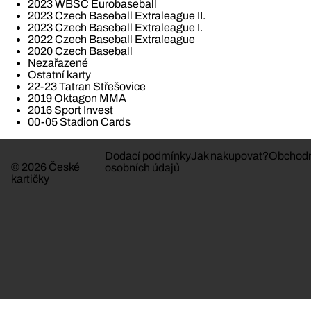
2023 WBSC Eurobaseball
2023 Czech Baseball Extraleague II.
2023 Czech Baseball Extraleague I.
2022 Czech Baseball Extraleague
2020 Czech Baseball
Nezařazené
Ostatní karty
22-23 Tatran Střešovice
2019 Oktagon MMA
2016 Sport Invest
00-05 Stadion Cards
Dodací podmínky
Jak nakupovat?
Obchodn
© 2026 České
osobních údajů
kartičky