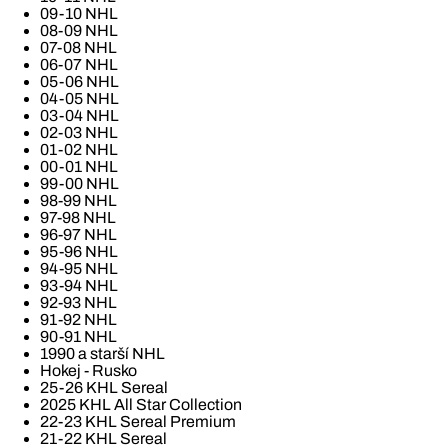
09-10 NHL
08-09 NHL
07-08 NHL
06-07 NHL
05-06 NHL
04-05 NHL
03-04 NHL
02-03 NHL
01-02 NHL
00-01 NHL
99-00 NHL
98-99 NHL
97-98 NHL
96-97 NHL
95-96 NHL
94-95 NHL
93-94 NHL
92-93 NHL
91-92 NHL
90-91 NHL
1990 a starší NHL
Hokej - Rusko
25-26 KHL Sereal
2025 KHL All Star Collection
22-23 KHL Sereal Premium
21-22 KHL Sereal