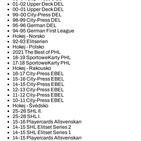
01-02 Upper Deck DEL
00-01 Upper Deck DEL
99-00 City-Press DEL
98-99 City-Press DEL
95-96 German DEL
94-95 German First League
Hokej - Norsko
92-93 Elitserien
Hokej - Polsko
2021 The Best of PHL
18-19 SportoweKarty PHL
17-18 SportoweKarty PHL
Hokej - Rakousko
16-17 City-Press EBEL
15-16 City-Press EBEL
14-15 City-Press EBEL
12-13 City-Press EBEL
11-12 City-Press EBEL
10-11 City-Press EBEL
Hokej - Švédsko
25-26 SHL II.
25-26 SHL I.
15-16 Playercards Allsvenskan
14-15 SHL Elitset Series 2
14-15 SHL Elitset Series 1
14-15 Playercards Allsvenskan