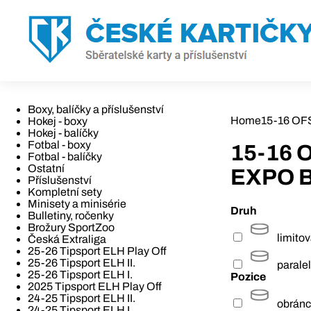
Boxy, balíčky a příslušenství
Home
15-16 OFS
Hokej - boxy
Hokej - balíčky
Fotbal - boxy
15-16 O
Fotbal - balíčky
Ostatní
EXPO B
Příslušenství
Kompletní sety
Minisety a minisérie
Druh
Bulletiny, ročenky
Brožury SportZoo
limito
Česká Extraliga
25-26 Tipsport ELH Play Off
25-26 Tipsport ELH II.
paralel
25-26 Tipsport ELH I.
Pozice
2025 Tipsport ELH Play Off
24-25 Tipsport ELH II.
obrán
24-25 Tipsport ELH I.