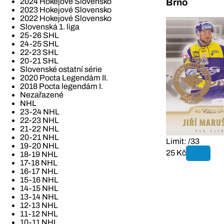
2024 Hokejové Slovensko
Brno
2023 Hokejové Slovensko
2022 Hokejové Slovensko
Slovenská 1. liga
25-26 SHL
24-25 SHL
22-23 SHL
20-21 SHL
Slovenské ostatní série
2020 Pocta Legendám II.
2018 Pocta legendám I.
Nezařazené
NHL
23-24 NHL
22-23 NHL
21-22 NHL
20-21 NHL
Limit: /33
19-20 NHL
25 Kč
18-19 NHL
17-18 NHL
16-17 NHL
15-16 NHL
14-15 NHL
13-14 NHL
12-13 NHL
11-12 NHL
10-11 NHL