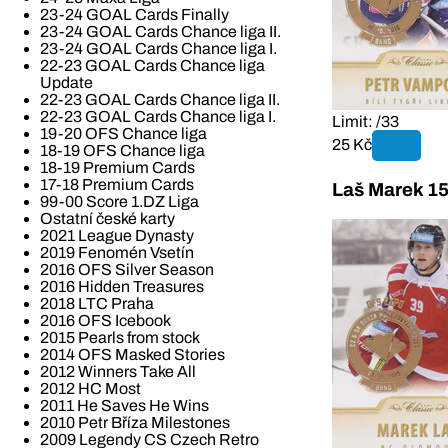
23-24 GOAL Cards Finally
23-24 GOAL Cards Chance liga II.
23-24 GOAL Cards Chance liga I.
22-23 GOAL Cards Chance liga
Update
22-23 GOAL Cards Chance liga II.
22-23 GOAL Cards Chance liga I.
Limit: /33
19-20 OFS Chance liga
25 Kč
18-19 OFS Chance liga
18-19 Premium Cards
17-18 Premium Cards
Laš Marek 1
99-00 Score 1.DZ Liga
Ostatní české karty
2021 League Dynasty
2019 Fenomén Vsetín
2016 OFS Silver Season
2016 Hidden Treasures
2018 LTC Praha
2016 OFS Icebook
2015 Pearls from stock
2014 OFS Masked Stories
2012 Winners Take All
2012 HC Most
2011 He Saves He Wins
2010 Petr Bříza Milestones
2009 Legendy CS Czech Retro