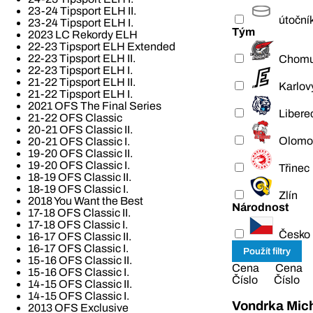
23-24 Tipsport ELH II.
útoční
23-24 Tipsport ELH I.
Tým
2023 LC Rekordy ELH
22-23 Tipsport ELH Extended
22-23 Tipsport ELH II.
Chomu
22-23 Tipsport ELH I.
21-22 Tipsport ELH II.
Karlov
21-22 Tipsport ELH I.
2021 OFS The Final Series
Libere
21-22 OFS Classic
20-21 OFS Classic II.
Olomo
20-21 OFS Classic I.
19-20 OFS Classic II.
19-20 OFS Classic I.
Třinec
18-19 OFS Classic II.
18-19 OFS Classic I.
Zlín
2018 You Want the Best
Národnost
17-18 OFS Classic II.
17-18 OFS Classic I.
Česko
16-17 OFS Classic II.
16-17 OFS Classic I.
15-16 OFS Classic II.
Cena
Cena
15-16 OFS Classic I.
Číslo
Číslo
14-15 OFS Classic II.
14-15 OFS Classic I.
Vondrka Mic
2013 OFS Exclusive