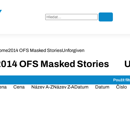
ome
2014 OFS Masked Stories
Unforgiven
2014 OFS Masked Stories
U
ena
Cena
Název A-Z
Název Z-A
Datum
Datum
Číslo