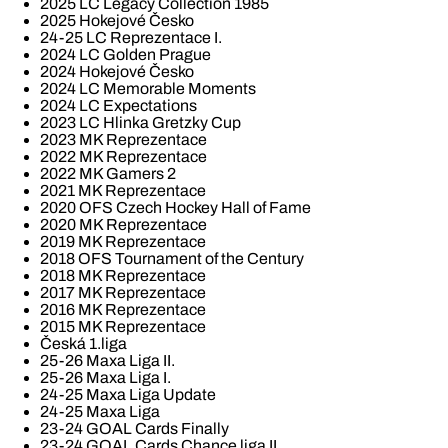
2025 LC Legacy Collection 1985
2025 Hokejové Česko
24-25 LC Reprezentace I.
2024 LC Golden Prague
2024 Hokejové Česko
2024 LC Memorable Moments
2024 LC Expectations
2023 LC Hlinka Gretzky Cup
2023 MK Reprezentace
2022 MK Reprezentace
2022 MK Gamers 2
2021 MK Reprezentace
2020 OFS Czech Hockey Hall of Fame
2020 MK Reprezentace
2019 MK Reprezentace
2018 OFS Tournament of the Century
2018 MK Reprezentace
2017 MK Reprezentace
2016 MK Reprezentace
2015 MK Reprezentace
Česká 1.liga
25-26 Maxa Liga II.
25-26 Maxa Liga I.
24-25 Maxa Liga Update
24-25 Maxa Liga
23-24 GOAL Cards Finally
23-24 GOAL Cards Chance liga II.