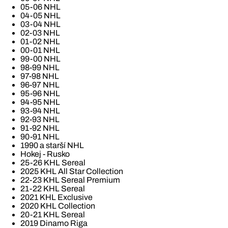
05-06 NHL
04-05 NHL
03-04 NHL
02-03 NHL
01-02 NHL
00-01 NHL
99-00 NHL
98-99 NHL
97-98 NHL
96-97 NHL
95-96 NHL
94-95 NHL
93-94 NHL
92-93 NHL
91-92 NHL
90-91 NHL
1990 a starší NHL
Hokej - Rusko
25-26 KHL Sereal
2025 KHL All Star Collection
22-23 KHL Sereal Premium
21-22 KHL Sereal
2021 KHL Exclusive
2020 KHL Collection
20-21 KHL Sereal
2019 Dinamo Riga