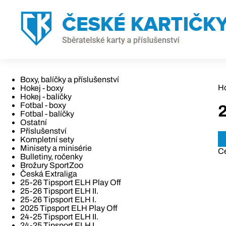
Boxy, balíčky a příslušenství
H
Hokej - boxy
Hokej - balíčky
Fotbal - boxy
Fotbal - balíčky
Ostatní
Příslušenství
Kompletní sety
Minisety a minisérie
C
Bulletiny, ročenky
Brožury SportZoo
Česká Extraliga
25-26 Tipsport ELH Play Off
25-26 Tipsport ELH II.
25-26 Tipsport ELH I.
2025 Tipsport ELH Play Off
24-25 Tipsport ELH II.
24-25 Tipsport ELH I.