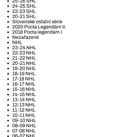
25-26 SHL
24-25 SHL
22-23 SHL
20-21 SHL
Slovenské ostatní série
2020 Pocta Legendám II.
2018 Pocta legendám I.
Nezařazené
NHL
23-24 NHL
22-23 NHL
21-22 NHL
20-21 NHL
19-20 NHL
18-19 NHL
17-18 NHL
16-17 NHL
15-16 NHL
14-15 NHL
13-14 NHL
12-13 NHL
11-12 NHL
10-11 NHL
09-10 NHL
08-09 NHL
07-08 NHL
06-07 NHL