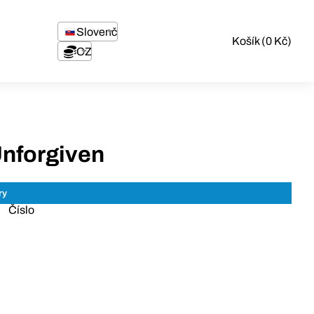
Slovenčina
Košík (0 Kč)
CZK
nforgiven
Číslo