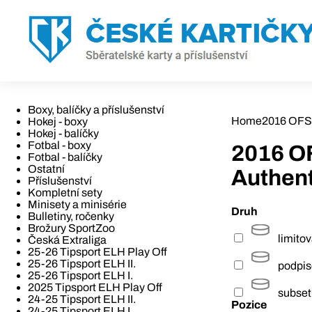
Boxy, balíčky a příslušenství
Home
2016 OFS
Hokej - boxy
Hokej - balíčky
Fotbal - boxy
2016 O
Fotbal - balíčky
Ostatní
Authent
Příslušenství
Kompletní sety
Minisety a minisérie
Druh
Bulletiny, ročenky
Brožury SportZoo
limito
Česká Extraliga
25-26 Tipsport ELH Play Off
25-26 Tipsport ELH II.
podpi
25-26 Tipsport ELH I.
2025 Tipsport ELH Play Off
subset
24-25 Tipsport ELH II.
Pozice
24-25 Tipsport ELH I.