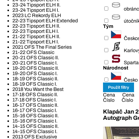
23-24 Tipsport ELH II.
obrán
23-24 Tipsport ELH I.
2023 LC Rekordy ELH
22-23 Tipsport ELH Extended
útoční
22-23 Tipsport ELH II.
Tým
22-23 Tipsport ELH I.
21-22 Tipsport ELH II.
Česko
21-22 Tipsport ELH I.
2021 OFS The Final Series
Karlov
21-22 OFS Classic
20-21 OFS Classic II.
Sparta
20-21 OFS Classic I.
Národnost
19-20 OFS Classic II.
19-20 OFS Classic I.
18-19 OFS Classic II.
Česko
18-19 OFS Classic I.
2018 You Want the Best
17-18 OFS Classic II.
Cena
Cena
17-18 OFS Classic I.
Číslo
Číslo
16-17 OFS Classic II.
16-17 OFS Classic I.
Klapáč Jan 2
15-16 OFS Classic II.
Autograph G
15-16 OFS Classic I.
14-15 OFS Classic II.
14-15 OFS Classic I.
2013 OFS Exclusive