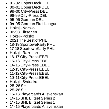
01-02 Upper Deck DEL
00-01 Upper Deck DEL
99-00 City-Press DEL
98-99 City-Press DEL
95-96 German DEL
94-95 German First League
Hokej - Norsko
92-93 Elitserien
Hokej - Polsko
2021 The Best of PHL
18-19 SportoweKarty PHL
17-18 SportoweKarty PHL
Hokej - Rakousko
16-17 City-Press EBEL
15-16 City-Press EBEL
14-15 City-Press EBEL
12-13 City-Press EBEL
11-12 City-Press EBEL
10-11 City-Press EBEL
Hokej - Švédsko
25-26 SHL II.
25-26 SHL I.
15-16 Playercards Allsvenskan
14-15 SHL Elitset Series 2
14-15 SHL Elitset Series 1
14-15 Playercards Allsvenskan