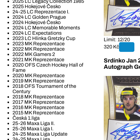
2025 LC Legacy Collection 1985
2025 Hokejové Česko
24-25 LC Reprezentace I.
2024 LC Golden Prague
2024 Hokejové Česko
2024 LC Memorable Moments
2024 LC Expectations
2023 LC Hlinka Gretzky Cup
Limit: 12/20
2023 MK Reprezentace
320 Kč
2022 MK Reprezentace
2022 MK Gamers 2
2021 MK Reprezentace
Srdínko Jan 
2020 OFS Czech Hockey Hall of
Autograph G
Fame
2020 MK Reprezentace
2019 MK Reprezentace
2018 OFS Tournament of the
Century
2018 MK Reprezentace
2017 MK Reprezentace
2016 MK Reprezentace
2015 MK Reprezentace
Česká 1.liga
25-26 Maxa Liga II.
25-26 Maxa Liga I.
24-25 Maxa Liga Update
24-25 Maxa Liga