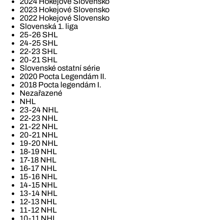
2024 Hokejové Slovensko
2023 Hokejové Slovensko
2022 Hokejové Slovensko
Slovenská 1. liga
25-26 SHL
24-25 SHL
22-23 SHL
20-21 SHL
Slovenské ostatní série
2020 Pocta Legendám II.
2018 Pocta legendám I.
Nezařazené
NHL
23-24 NHL
22-23 NHL
21-22 NHL
20-21 NHL
19-20 NHL
18-19 NHL
17-18 NHL
16-17 NHL
15-16 NHL
14-15 NHL
13-14 NHL
12-13 NHL
11-12 NHL
10-11 NHL