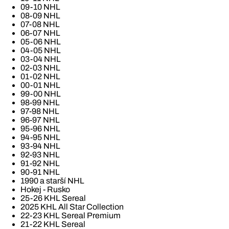
09-10 NHL
08-09 NHL
07-08 NHL
06-07 NHL
05-06 NHL
04-05 NHL
03-04 NHL
02-03 NHL
01-02 NHL
00-01 NHL
99-00 NHL
98-99 NHL
97-98 NHL
96-97 NHL
95-96 NHL
94-95 NHL
93-94 NHL
92-93 NHL
91-92 NHL
90-91 NHL
1990 a starší NHL
Hokej - Rusko
25-26 KHL Sereal
2025 KHL All Star Collection
22-23 KHL Sereal Premium
21-22 KHL Sereal