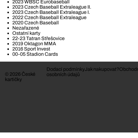
2023 WBSC Eurobaseball
2023 Czech Baseball Extraleague II.
2023 Czech Baseball Extraleague I.
2022 Czech Baseball Extraleague
2020 Czech Baseball
Nezařazené
Ostatní karty
22-23 Tatran Střešovice
2019 Oktagon MMA
2016 Sport Invest
00-05 Stadion Cards
Dodací podmínky
Jak nakupovat?
Obchodn
© 2026 České
osobních údajů
kartičky