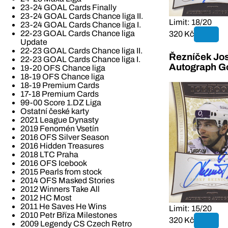
23-24 GOAL Cards Finally
23-24 GOAL Cards Chance liga II.
Limit: 18/20
23-24 GOAL Cards Chance liga I.
22-23 GOAL Cards Chance liga
320 Kč
Update
22-23 GOAL Cards Chance liga II.
Řezníček Jos
22-23 GOAL Cards Chance liga I.
Autograph G
19-20 OFS Chance liga
18-19 OFS Chance liga
18-19 Premium Cards
17-18 Premium Cards
99-00 Score 1.DZ Liga
Ostatní české karty
2021 League Dynasty
2019 Fenomén Vsetín
2016 OFS Silver Season
2016 Hidden Treasures
2018 LTC Praha
2016 OFS Icebook
2015 Pearls from stock
2014 OFS Masked Stories
2012 Winners Take All
2012 HC Most
2011 He Saves He Wins
Limit: 15/20
2010 Petr Bříza Milestones
320 Kč
2009 Legendy CS Czech Retro