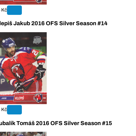
 Kč
lepiš Jakub 2016 OFS Silver Season #14
 Kč
ubalík Tomáš 2016 OFS Silver Season #15