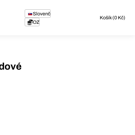
Slovenčina
Košík (0 Kč)
CZK
dové