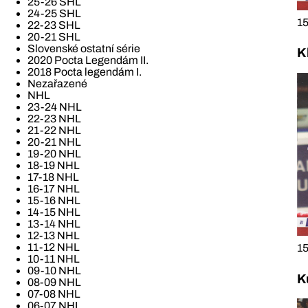
25-26 SHL
24-25 SHL
15
22-23 SHL
20-21 SHL
Slovenské ostatní série
K
2020 Pocta Legendám II.
2018 Pocta legendám I.
Nezařazené
NHL
23-24 NHL
22-23 NHL
21-22 NHL
20-21 NHL
19-20 NHL
18-19 NHL
17-18 NHL
16-17 NHL
15-16 NHL
14-15 NHL
13-14 NHL
12-13 NHL
11-12 NHL
15
10-11 NHL
09-10 NHL
K
08-09 NHL
07-08 NHL
06-07 NHL