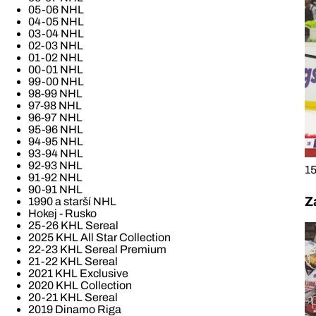
05-06 NHL
04-05 NHL
03-04 NHL
02-03 NHL
01-02 NHL
00-01 NHL
99-00 NHL
98-99 NHL
97-98 NHL
96-97 NHL
95-96 NHL
94-95 NHL
93-94 NHL
92-93 NHL
15
91-92 NHL
90-91 NHL
Z
1990 a starší NHL
Hokej - Rusko
25-26 KHL Sereal
2025 KHL All Star Collection
22-23 KHL Sereal Premium
21-22 KHL Sereal
2021 KHL Exclusive
2020 KHL Collection
20-21 KHL Sereal
2019 Dinamo Riga