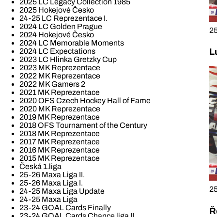
2025 LC Legacy Collection 1985
2025 Hokejové Česko
24-25 LC Reprezentace I.
2024 LC Golden Prague
25
2024 Hokejové Česko
2024 LC Memorable Moments
2024 LC Expectations
L
2023 LC Hlinka Gretzky Cup
2023 MK Reprezentace
2022 MK Reprezentace
2022 MK Gamers 2
2021 MK Reprezentace
2020 OFS Czech Hockey Hall of Fame
2020 MK Reprezentace
2019 MK Reprezentace
2018 OFS Tournament of the Century
2018 MK Reprezentace
2017 MK Reprezentace
2016 MK Reprezentace
2015 MK Reprezentace
Česká 1.liga
25-26 Maxa Liga II.
25-26 Maxa Liga I.
25
24-25 Maxa Liga Update
24-25 Maxa Liga
23-24 GOAL Cards Finally
Ř
23-24 GOAL Cards Chance liga II.