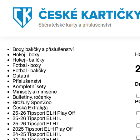
Boxy, balíčky a příslušenství
H
Hokej - boxy
Hokej - balíčky
Fotbal - boxy
Fotbal - balíčky
Ostatní
Příslušenství
D
Kompletní sety
Minisety a minisérie
Bulletiny, ročenky
P
Brožury SportZoo
Česká Extraliga
25-26 Tipsport ELH Play Off
25-26 Tipsport ELH II.
25-26 Tipsport ELH I.
2025 Tipsport ELH Play Off
24-25 Tipsport ELH II.
24-25 Tipsport ELH I.