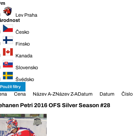
ým
Lev Praha
árodnost
Česko
Finsko
Kanada
Slovensko
Švédsko
ena
Cena
Název A-Z
Název Z-A
Datum
Datum
Číslo
ehanen Petri 2016 OFS Silver Season #28