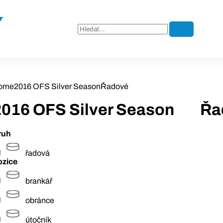
ome
2016 OFS Silver Season
Řadové
2016 OFS Silver Season
Řa
ruh
řadová
ozice
brankář
obránce
útočník