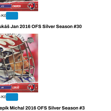
 Kč
ukáš Jan 2016 OFS Silver Season #30
 Kč
epík Michal 2016 OFS Silver Season #3