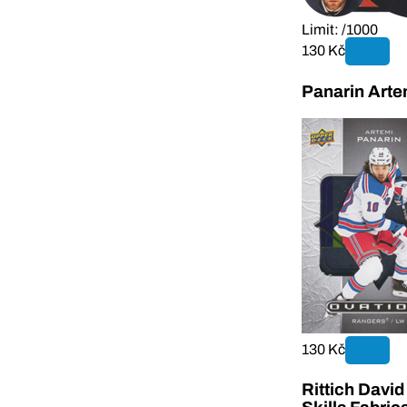
Limit: /1000
130 Kč
Panarin Arte
130 Kč
Rittich Davi