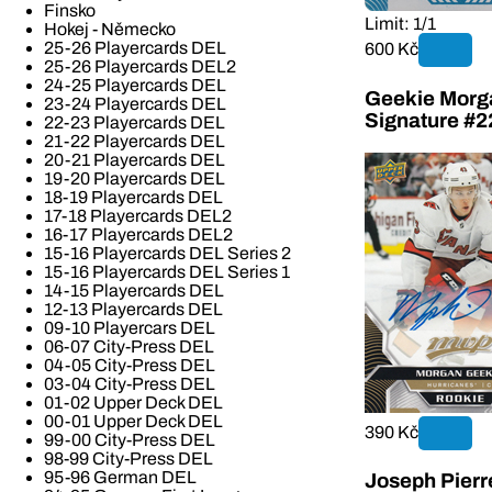
Finsko
Limit: 1/1
Hokej - Německo
25-26 Playercards DEL
600 Kč
25-26 Playercards DEL2
24-25 Playercards DEL
Geekie Morg
23-24 Playercards DEL
Signature #2
22-23 Playercards DEL
21-22 Playercards DEL
20-21 Playercards DEL
19-20 Playercards DEL
18-19 Playercards DEL
17-18 Playercards DEL2
16-17 Playercards DEL2
15-16 Playercards DEL Series 2
15-16 Playercards DEL Series 1
14-15 Playercards DEL
12-13 Playercards DEL
09-10 Playercars DEL
06-07 City-Press DEL
04-05 City-Press DEL
03-04 City-Press DEL
01-02 Upper Deck DEL
00-01 Upper Deck DEL
390 Kč
99-00 City-Press DEL
98-99 City-Press DEL
95-96 German DEL
Joseph Pierr