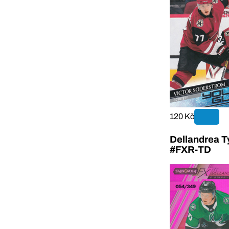
120 Kč
Dellandrea T
#FXR-TD