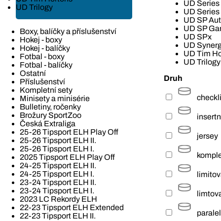
UD Series
UD Trilogy
UD Series
UD SP Aut
UD SP Ga
Boxy, balíčky a příslušenství
UD SPx
Hokej - boxy
UD Syner
Hokej - balíčky
UD Tim Ho
Fotbal - boxy
UD Trilogy
Fotbal - balíčky
Ostatní
Druh
Příslušenství
Kompletní sety
checkli
Minisety a minisérie
Bulletiny, ročenky
Brožury SportZoo
insertn
Česká Extraliga
25-26 Tipsport ELH Play Off
jersey
25-26 Tipsport ELH II.
25-26 Tipsport ELH I.
komple
2025 Tipsport ELH Play Off
24-25 Tipsport ELH II.
24-25 Tipsport ELH I.
limito
23-24 Tipsport ELH II.
23-24 Tipsport ELH I.
limtov
2023 LC Rekordy ELH
22-23 Tipsport ELH Extended
paralel
22-23 Tipsport ELH II.