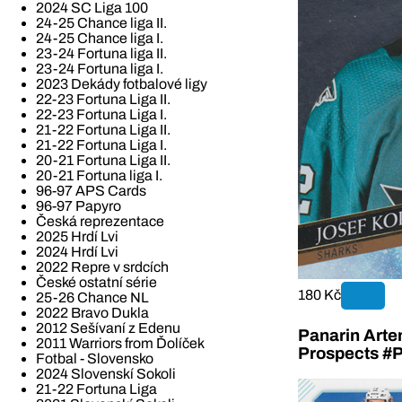
2024 SC Liga 100
24-25 Chance liga II.
24-25 Chance liga I.
23-24 Fortuna liga II.
23-24 Fortuna liga I.
2023 Dekády fotbalové ligy
22-23 Fortuna Liga II.
22-23 Fortuna Liga I.
21-22 Fortuna Liga II.
21-22 Fortuna Liga I.
20-21 Fortuna Liga II.
20-21 Fortuna liga I.
96-97 APS Cards
96-97 Papyro
Česká reprezentace
2025 Hrdí Lvi
2024 Hrdí Lvi
2022 Repre v srdcích
České ostatní série
180 Kč
25-26 Chance NL
2022 Bravo Dukla
2012 Sešívaní z Edenu
Panarin Arte
2011 Warriors from Ďolíček
Prospects #
Fotbal - Slovensko
2024 Slovenskí Sokoli
21-22 Fortuna Liga