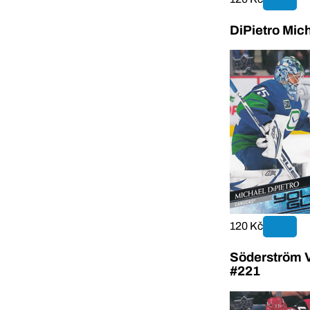
DiPietro Mic
120 Kč
Söderström V
#221