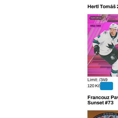
Hertl Tomáš 
Limit: /349
120 Kč
Francouz Pav
Sunset #73