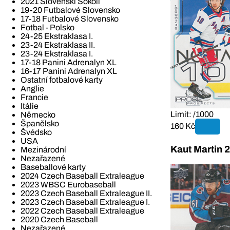
2021 Slovenskí Sokoli
19-20 Futbalové Slovensko
17-18 Futbalové Slovensko
Fotbal - Polsko
24-25 Ekstraklasa I.
23-24 Ekstraklasa II.
23-24 Ekstraklasa I.
17-18 Panini Adrenalyn XL
16-17 Panini Adrenalyn XL
Ostatní fotbalové karty
Anglie
Francie
Itálie
Limit: /1000
Německo
Španělsko
160 Kč
Švédsko
USA
Kaut Martin 
Mezinárodní
Nezařazené
Baseballové karty
2024 Czech Baseball Extraleague
2023 WBSC Eurobaseball
2023 Czech Baseball Extraleague II.
2023 Czech Baseball Extraleague I.
2022 Czech Baseball Extraleague
2020 Czech Baseball
Nezařazené