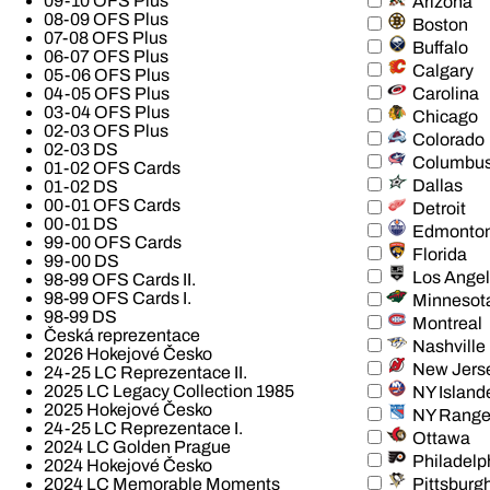
09-10 OFS Plus
Arizona
08-09 OFS Plus
Boston
07-08 OFS Plus
Buffalo
06-07 OFS Plus
Calgary
05-06 OFS Plus
Carolina
04-05 OFS Plus
03-04 OFS Plus
Chicago
02-03 OFS Plus
Colorado
02-03 DS
Columbu
01-02 OFS Cards
Dallas
01-02 DS
00-01 OFS Cards
Detroit
00-01 DS
Edmonto
99-00 OFS Cards
Florida
99-00 DS
Los Ange
98-99 OFS Cards II.
98-99 OFS Cards I.
Minnesot
98-99 DS
Montreal
Česká reprezentace
Nashville
2026 Hokejové Česko
New Jers
24-25 LC Reprezentace II.
2025 LC Legacy Collection 1985
NY Island
2025 Hokejové Česko
NY Range
24-25 LC Reprezentace I.
Ottawa
2024 LC Golden Prague
Philadelp
2024 Hokejové Česko
Pittsburg
2024 LC Memorable Moments