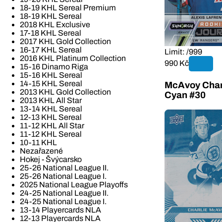
18-19 KHL Sereal Premium
18-19 KHL Sereal
2018 KHL Exclusive
17-18 KHL Sereal
2017 KHL Gold Collection
16-17 KHL Sereal
Limit: /999
2016 KHL Platinum Collection
990 Kč
15-16 Dinamo Riga
15-16 KHL Sereal
14-15 KHL Sereal
McAvoy Charl
2013 KHL Gold Collection
Cyan #30
2013 KHL All Star
13-14 KHL Sereal
12-13 KHL Sereal
11-12 KHL All Star
11-12 KHL Sereal
10-11 KHL
Nezařazené
Hokej - Švýcarsko
25-26 National League II.
25-26 National League I.
2025 National League Playoffs
24-25 National League II.
24-25 National League I.
13-14 Playercards NLA
12-13 Playercards NLA