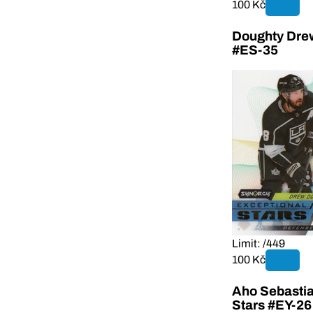
100 Kč
Doughty Drew
#ES-35
Limit: /449
100 Kč
Aho Sebastia
Stars #EY-26