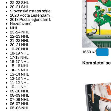
22-23 SHL
20-21 SHL
Slovenské ostatní série
2020 Pocta Legendám II.
2018 Pocta legendám I.
Nezařazené
NHL
23-24 NHL
22-23 NHL
21-22 NHL
20-21 NHL
19-20 NHL
1650 Kč
18-19 NHL
17-18 NHL
16-17 NHL
Kompletní se
15-16 NHL
14-15 NHL
13-14 NHL
12-13 NHL
11-12 NHL
10-11 NHL
09-10 NHL
08-09 NHL
07-08 NHL
06-07 NHL
05-06 NHL