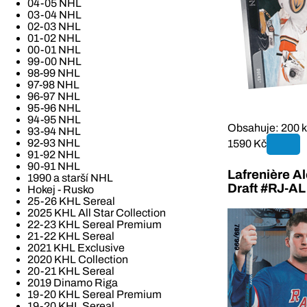
04-05 NHL
03-04 NHL
02-03 NHL
01-02 NHL
00-01 NHL
99-00 NHL
98-99 NHL
97-98 NHL
96-97 NHL
95-96 NHL
94-95 NHL
Obsahuje: 200 k
93-94 NHL
92-93 NHL
1590 Kč
91-92 NHL
90-91 NHL
Lafrenière A
1990 a starší NHL
Draft #RJ-AL
Hokej - Rusko
25-26 KHL Sereal
2025 KHL All Star Collection
22-23 KHL Sereal Premium
21-22 KHL Sereal
2021 KHL Exclusive
2020 KHL Collection
20-21 KHL Sereal
2019 Dinamo Riga
19-20 KHL Sereal Premium
19-20 KHL Sereal