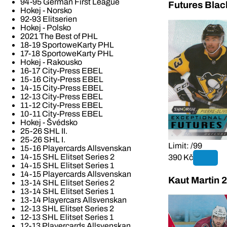
94-95 German First League
Futures Bla
Hokej - Norsko
92-93 Elitserien
Hokej - Polsko
2021 The Best of PHL
18-19 SportoweKarty PHL
17-18 SportoweKarty PHL
Hokej - Rakousko
16-17 City-Press EBEL
15-16 City-Press EBEL
14-15 City-Press EBEL
12-13 City-Press EBEL
11-12 City-Press EBEL
10-11 City-Press EBEL
Hokej - Švédsko
25-26 SHL II.
25-26 SHL I.
Limit: /99
15-16 Playercards Allsvenskan
14-15 SHL Elitset Series 2
390 Kč
14-15 SHL Elitset Series 1
14-15 Playercards Allsvenskan
Kaut Martin 
13-14 SHL Elitset Series 2
13-14 SHL Elitset Series 1
13-14 Playercars Allsvenskan
12-13 SHL Elitset Series 2
12-13 SHL Elitset Series 1
12-13 Playercards Allsvenskan