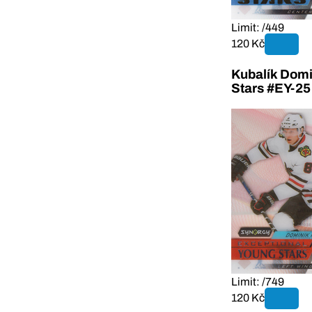
Limit: /449
120 Kč
Kubalík Domi
Stars #EY-25
Limit: /749
120 Kč