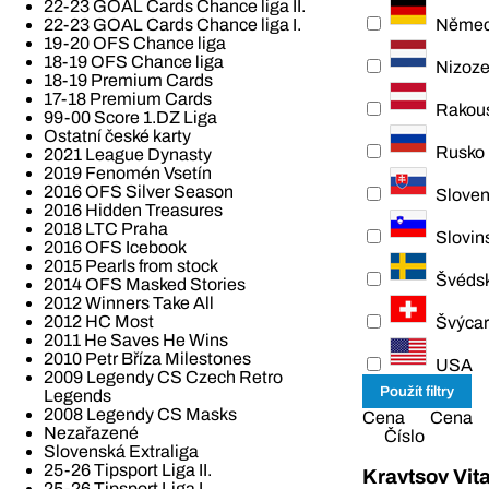
22-23 GOAL Cards Chance liga II.
Němec
22-23 GOAL Cards Chance liga I.
19-20 OFS Chance liga
18-19 OFS Chance liga
Nizoz
18-19 Premium Cards
17-18 Premium Cards
Rakou
99-00 Score 1.DZ Liga
Ostatní české karty
Rusko
2021 League Dynasty
2019 Fenomén Vsetín
2016 OFS Silver Season
Slove
2016 Hidden Treasures
2018 LTC Praha
Slovin
2016 OFS Icebook
2015 Pearls from stock
Švéds
2014 OFS Masked Stories
2012 Winners Take All
2012 HC Most
Švýcar
2011 He Saves He Wins
2010 Petr Bříza Milestones
USA
2009 Legendy CS Czech Retro
Legends
2008 Legendy CS Masks
Cena
Cena
Nezařazené
Číslo
Slovenská Extraliga
25-26 Tipsport Liga II.
Kravtsov Vit
25-26 Tipsport Liga I.