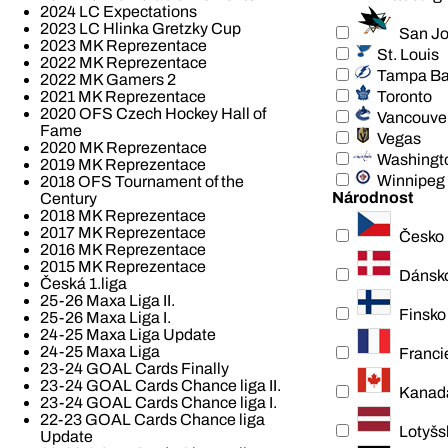
2024 LC Expectations
2023 LC Hlinka Gretzky Cup
San J
2023 MK Reprezentace
St. Louis
2022 MK Reprezentace
Tampa B
2022 MK Gamers 2
Toronto
2021 MK Reprezentace
2020 OFS Czech Hockey Hall of
Vancouve
Fame
Vegas
2020 MK Reprezentace
Washingt
2019 MK Reprezentace
Winnipeg
2018 OFS Tournament of the
Národnost
Century
2018 MK Reprezentace
2017 MK Reprezentace
Česko
2016 MK Reprezentace
2015 MK Reprezentace
Dánsk
Česká 1.liga
25-26 Maxa Liga II.
Finsko
25-26 Maxa Liga I.
24-25 Maxa Liga Update
24-25 Maxa Liga
Franci
23-24 GOAL Cards Finally
23-24 GOAL Cards Chance liga II.
Kanad
23-24 GOAL Cards Chance liga I.
22-23 GOAL Cards Chance liga
Lotyšs
Update