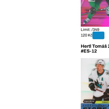
Limit: /349
120 Kč
Hertl Tomáš 
#ES-12