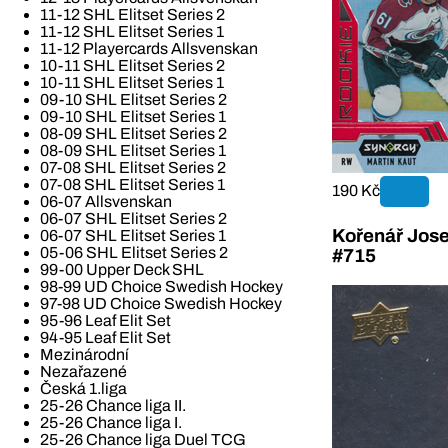
11-12 SHL Elitset Series 2
11-12 SHL Elitset Series 1
11-12 Playercards Allsvenskan
10-11 SHL Elitset Series 2
10-11 SHL Elitset Series 1
09-10 SHL Elitset Series 2
09-10 SHL Elitset Series 1
08-09 SHL Elitset Series 2
08-09 SHL Elitset Series 1
07-08 SHL Elitset Series 2
07-08 SHL Elitset Series 1
190 Kč
06-07 Allsvenskan
06-07 SHL Elitset Series 2
Kořenář Jose
06-07 SHL Elitset Series 1
05-06 SHL Elitset Series 2
#715
99-00 Upper Deck SHL
98-99 UD Choice Swedish Hockey
97-98 UD Choice Swedish Hockey
95-96 Leaf Elit Set
94-95 Leaf Elit Set
Mezinárodní
Nezařazené
Česká 1.liga
25-26 Chance liga II.
25-26 Chance liga I.
25-26 Chance liga Duel TCG