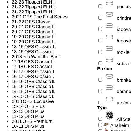
22-23 Tipsport ELH I.
podpi
21-22 Tipsport ELH II.
21-22 Tipsport ELH I.
2021 OFS The Final Series
printin
21-22 OFS Classic
20-21 OFS Classic II.
řadová
20-21 OFS Classic I.
19-20 OFS Classic II.
řadové
19-20 OFS Classic I.
18-19 OFS Classic II.
18-19 OFS Classic I.
rookie
2018 You Want the Best
17-18 OFS Classic II.
subset
17-18 OFS Classic I.
Pozice
16-17 OFS Classic II.
16-17 OFS Classic I.
branká
15-16 OFS Classic II.
15-16 OFS Classic I.
obrán
14-15 OFS Classic II.
14-15 OFS Classic I.
2013 OFS Exclusive
útoční
13-14 OFS Plus
Tým
12-13 OFS Plus
11-12 OFS Plus
All St
2011 OFS Premium
Anaheim
10-11 OFS Plus