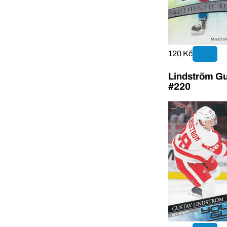
120 Kč
Lindström G
#220