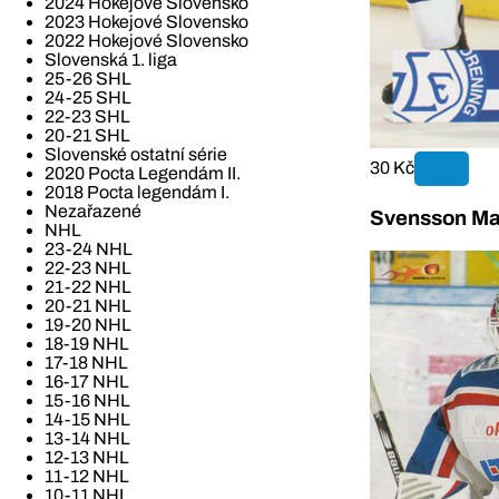
2024 Hokejové Slovensko
2023 Hokejové Slovensko
2022 Hokejové Slovensko
Slovenská 1. liga
25-26 SHL
24-25 SHL
22-23 SHL
20-21 SHL
Slovenské ostatní série
30 Kč
2020 Pocta Legendám II.
2018 Pocta legendám I.
Nezařazené
Svensson Ma
NHL
23-24 NHL
22-23 NHL
21-22 NHL
20-21 NHL
19-20 NHL
18-19 NHL
17-18 NHL
16-17 NHL
15-16 NHL
14-15 NHL
13-14 NHL
12-13 NHL
11-12 NHL
10-11 NHL