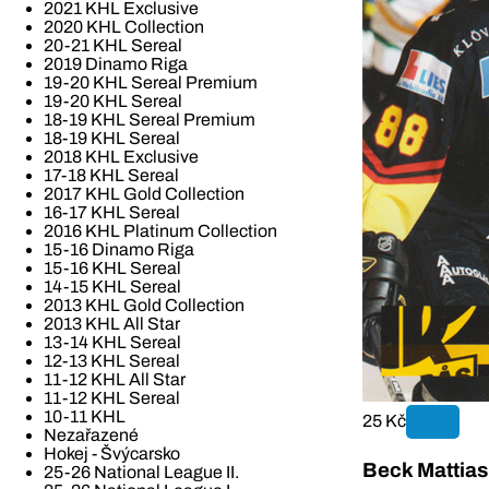
2021 KHL Exclusive
2020 KHL Collection
20-21 KHL Sereal
2019 Dinamo Riga
19-20 KHL Sereal Premium
19-20 KHL Sereal
18-19 KHL Sereal Premium
18-19 KHL Sereal
2018 KHL Exclusive
17-18 KHL Sereal
2017 KHL Gold Collection
16-17 KHL Sereal
2016 KHL Platinum Collection
15-16 Dinamo Riga
15-16 KHL Sereal
14-15 KHL Sereal
2013 KHL Gold Collection
2013 KHL All Star
13-14 KHL Sereal
12-13 KHL Sereal
11-12 KHL All Star
11-12 KHL Sereal
10-11 KHL
25 Kč
Nezařazené
Hokej - Švýcarsko
Beck Mattias
25-26 National League II.