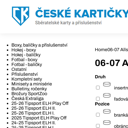
Boxy, balíčky a příslušenství
Home
06-07 All
Hokej - boxy
Hokej - balíčky
Fotbal - boxy
06-07 
Fotbal - balíčky
Ostatní
Příslušenství
Druh
Kompletní sety
Minisety a minisérie
insertn
Bulletiny, ročenky
Brožury SportZoo
Česká Extraliga
řadová
25-26 Tipsport ELH Play Off
Pozice
25-26 Tipsport ELH II.
25-26 Tipsport ELH I.
branká
2025 Tipsport ELH Play Off
24-25 Tipsport ELH II.
obrán
24-25 Tipsport ELH I.