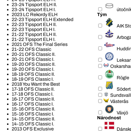
23-24 Tipsport ELH II.
útoční
23-24 Tipsport ELH I.
Tým
2023 LC Rekordy ELH
22-23 Tipsport ELH Extended
22-23 Tipsport ELH II.
AIK St
22-23 Tipsport ELH I.
21-22 Tipsport ELH II.
Arbog
21-22 Tipsport ELH I.
2021 OFS The Final Series
Huddi
21-22 OFS Classic
20-21 OFS Classic II.
20-21 OFS Classic I.
Leksa
19-20 OFS Classic II.
Oskarsh
19-20 OFS Classic I.
18-19 OFS Classic II.
Rögle
18-19 OFS Classic I.
2018 You Want the Best
Södert
17-18 OFS Classic II.
17-18 OFS Classic I.
Sundsvall
16-17 OFS Classic II.
Västerås
16-17 OFS Classic I.
15-16 OFS Classic II.
Växjö
15-16 OFS Classic I.
Národnost
14-15 OFS Classic II.
14-15 OFS Classic I.
2013 OFS Exclusive
Dánsk