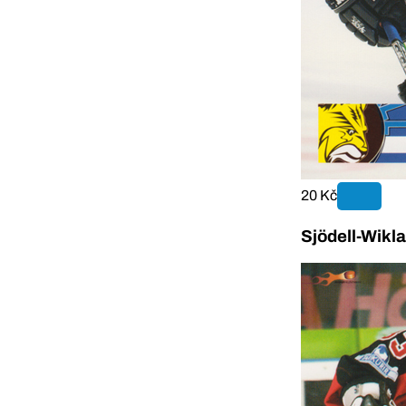
20 Kč
Sjödell-Wikl