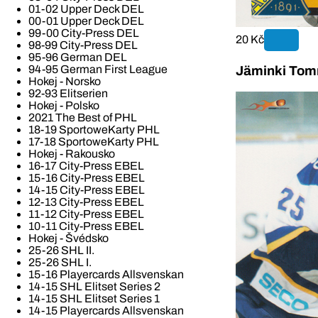
01-02 Upper Deck DEL
00-01 Upper Deck DEL
99-00 City-Press DEL
20 Kč
98-99 City-Press DEL
95-96 German DEL
94-95 German First League
Jäminki Tom
Hokej - Norsko
92-93 Elitserien
Hokej - Polsko
2021 The Best of PHL
18-19 SportoweKarty PHL
17-18 SportoweKarty PHL
Hokej - Rakousko
16-17 City-Press EBEL
15-16 City-Press EBEL
14-15 City-Press EBEL
12-13 City-Press EBEL
11-12 City-Press EBEL
10-11 City-Press EBEL
Hokej - Švédsko
25-26 SHL II.
25-26 SHL I.
15-16 Playercards Allsvenskan
14-15 SHL Elitset Series 2
14-15 SHL Elitset Series 1
14-15 Playercards Allsvenskan