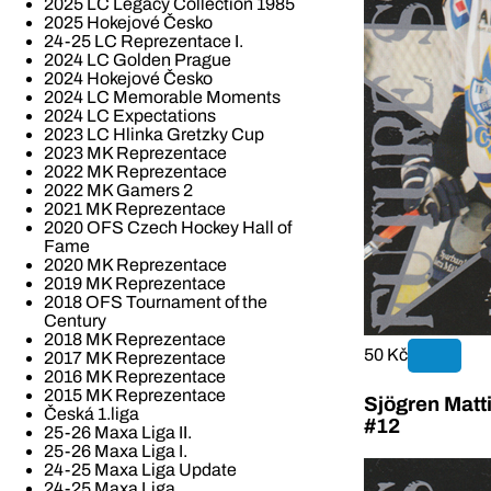
2025 LC Legacy Collection 1985
2025 Hokejové Česko
24-25 LC Reprezentace I.
2024 LC Golden Prague
2024 Hokejové Česko
2024 LC Memorable Moments
2024 LC Expectations
2023 LC Hlinka Gretzky Cup
2023 MK Reprezentace
2022 MK Reprezentace
2022 MK Gamers 2
2021 MK Reprezentace
2020 OFS Czech Hockey Hall of
Fame
2020 MK Reprezentace
2019 MK Reprezentace
2018 OFS Tournament of the
Century
2018 MK Reprezentace
50 Kč
2017 MK Reprezentace
2016 MK Reprezentace
2015 MK Reprezentace
Sjögren Matt
Česká 1.liga
#12
25-26 Maxa Liga II.
25-26 Maxa Liga I.
24-25 Maxa Liga Update
24-25 Maxa Liga