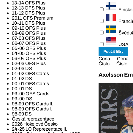
13-14 OFS Plus
12-13 OFS Plus
Finsko
11-12 OFS Plus
2011 OFS Premium
Franci
10-11 OFS Plus
09-10 OFS Plus
Švéds
08-09 OFS Plus
07-08 OFS Plus
06-07 OFS Plus
USA
05-06 OFS Plus
04-05 OFS Plus
03-04 OFS Plus
Cena
Cena
02-03 OFS Plus
Číslo
Číslo
02-03 DS
01-02 OFS Cards
Axelsson Emi
01-02 DS
00-01 OFS Cards
00-01 DS
99-00 OFS Cards
99-00 DS
98-99 OFS Cards II.
98-99 OFS Cards I.
98-99 DS
Česká reprezentace
2026 Hokejové Česko
24-25 LC Reprezentace II.