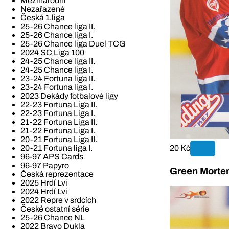
Mezinárodní
Nezařazené
Česká 1.liga
25-26 Chance liga II.
25-26 Chance liga I.
25-26 Chance liga Duel TCG
2024 SC Liga 100
24-25 Chance liga II.
24-25 Chance liga I.
23-24 Fortuna liga II.
23-24 Fortuna liga I.
2023 Dekády fotbalové ligy
22-23 Fortuna Liga II.
22-23 Fortuna Liga I.
21-22 Fortuna Liga II.
21-22 Fortuna Liga I.
20-21 Fortuna Liga II.
20-21 Fortuna liga I.
20 Kč
96-97 APS Cards
96-97 Papyro
Green Morten
Česká reprezentace
2025 Hrdí Lvi
2024 Hrdí Lvi
2022 Repre v srdcích
České ostatní série
25-26 Chance NL
2022 Bravo Dukla