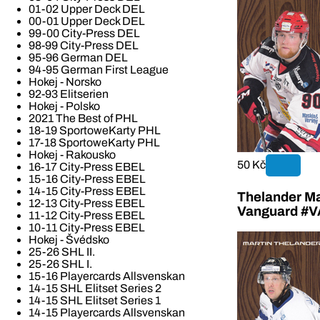
01-02 Upper Deck DEL
00-01 Upper Deck DEL
99-00 City-Press DEL
98-99 City-Press DEL
95-96 German DEL
94-95 German First League
Hokej - Norsko
92-93 Elitserien
Hokej - Polsko
2021 The Best of PHL
18-19 SportoweKarty PHL
17-18 SportoweKarty PHL
Hokej - Rakousko
50 Kč
16-17 City-Press EBEL
15-16 City-Press EBEL
14-15 City-Press EBEL
Thelander Ma
12-13 City-Press EBEL
Vanguard #
11-12 City-Press EBEL
10-11 City-Press EBEL
Hokej - Švédsko
25-26 SHL II.
25-26 SHL I.
15-16 Playercards Allsvenskan
14-15 SHL Elitset Series 2
14-15 SHL Elitset Series 1
14-15 Playercards Allsvenskan