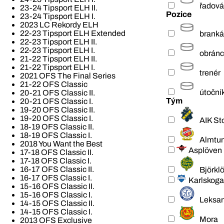
řadová
23-24 Tipsport ELH II.
Pozice
23-24 Tipsport ELH I.
2023 LC Rekordy ELH
22-23 Tipsport ELH Extended
branká
22-23 Tipsport ELH II.
22-23 Tipsport ELH I.
obrán
21-22 Tipsport ELH II.
21-22 Tipsport ELH I.
trenér
2021 OFS The Final Series
21-22 OFS Classic
útoční
20-21 OFS Classic II.
Tým
20-21 OFS Classic I.
19-20 OFS Classic II.
19-20 OFS Classic I.
AIK St
18-19 OFS Classic II.
18-19 OFS Classic I.
Almtu
2018 You Want the Best
Asplöven
17-18 OFS Classic II.
17-18 OFS Classic I.
16-17 OFS Classic II.
Björkl
16-17 OFS Classic I.
Karlskoga
15-16 OFS Classic II.
15-16 OFS Classic I.
Leksa
14-15 OFS Classic II.
14-15 OFS Classic I.
Mora
2013 OFS Exclusive