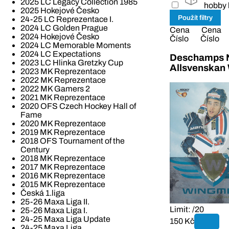
2025 LC Legacy Collection 1985
hobby 
2025 Hokejové Česko
24-25 LC Reprezentace I.
2024 LC Golden Prague
Cena
Cena
2024 Hokejové Česko
Číslo
Číslo
2024 LC Memorable Moments
2024 LC Expectations
Deschamps N
2023 LC Hlinka Gretzky Cup
Allsvenskan
2023 MK Reprezentace
2022 MK Reprezentace
2022 MK Gamers 2
2021 MK Reprezentace
2020 OFS Czech Hockey Hall of
Fame
2020 MK Reprezentace
2019 MK Reprezentace
2018 OFS Tournament of the
Century
2018 MK Reprezentace
2017 MK Reprezentace
2016 MK Reprezentace
2015 MK Reprezentace
Česká 1.liga
25-26 Maxa Liga II.
Limit: /20
25-26 Maxa Liga I.
24-25 Maxa Liga Update
150 Kč
24-25 Maxa Liga