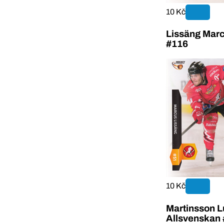
10 Kč
Lissäng Marc
#116
10 Kč
Martinsson L
Allsvenskan