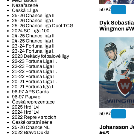
Mezinárodní
Nezařazené
50 Kč
Česká 1.liga
25-26 Chance liga II.
25-26 Chance liga I.
Dyk Sebastia
25-26 Chance liga Duel TCG
Wingmen #W
2024 SC Liga 100
24-25 Chance liga II.
24-25 Chance liga I.
23-24 Fortuna liga II.
23-24 Fortuna liga I.
2023 Dekády fotbalové ligy
22-23 Fortuna Liga II.
22-23 Fortuna Liga I.
21-22 Fortuna Liga II.
21-22 Fortuna Liga I.
20-21 Fortuna Liga II.
20-21 Fortuna liga I.
96-97 APS Cards
96-97 Papyro
Česká reprezentace
2025 Hrdí Lvi
2024 Hrdí Lvi
50 Kč
2022 Repre v srdcích
České ostatní série
Johansson Jo
25-26 Chance NL
2022 Bravo Dukla
#45