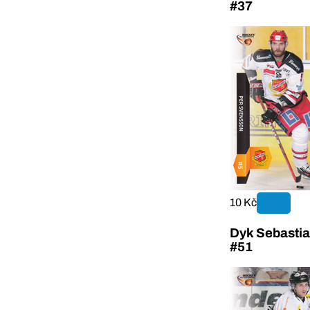
#37
10 Kč
Dyk Sebastia
#51