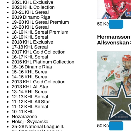
2021 KHL Exclusive
2020 KHL Collection
20-21 KHL Sereal
2019 Dinamo Riga
19-20 KHL Sereal Premium
50 Kč
19-20 KHL Sereal
18-19 KHL Sereal Premium
Hermansson 
18-19 KHL Sereal
2018 KHL Exclusive
Allsvenskan 
17-18 KHL Sereal
2017 KHL Gold Collection
16-17 KHL Sereal
2016 KHL Platinum Collection
15-16 Dinamo Riga
15-16 KHL Sereal
14-15 KHL Sereal
2013 KHL Gold Collection
2013 KHL All Star
13-14 KHL Sereal
12-13 KHL Sereal
11-12 KHL All Star
11-12 KHL Sereal
10-11 KHL
Nezařazené
Hokej - Švýcarsko
50 Kč
25-26 National League II.