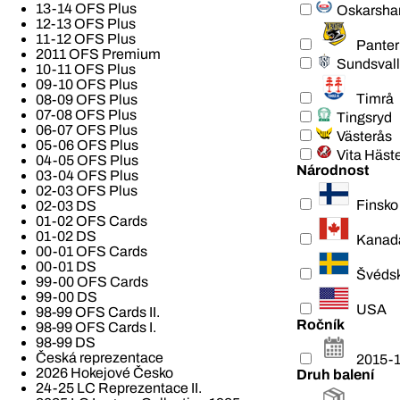
13-14 OFS Plus
Oskarsh
12-13 OFS Plus
11-12 OFS Plus
Pante
2011 OFS Premium
Sundsvall
10-11 OFS Plus
09-10 OFS Plus
Timrå
08-09 OFS Plus
07-08 OFS Plus
Tingsryd
06-07 OFS Plus
Västerås
05-06 OFS Plus
Vita Häst
04-05 OFS Plus
Národnost
03-04 OFS Plus
02-03 OFS Plus
Finsko
02-03 DS
01-02 OFS Cards
01-02 DS
Kanad
00-01 OFS Cards
00-01 DS
Švéds
99-00 OFS Cards
99-00 DS
USA
98-99 OFS Cards II.
Ročník
98-99 OFS Cards I.
98-99 DS
Česká reprezentace
2015-
2026 Hokejové Česko
Druh balení
24-25 LC Reprezentace II.