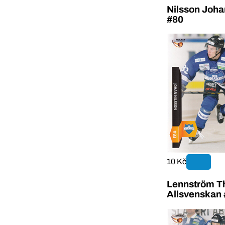
Nilsson Joha
#80
10 Kč
Lennström T
Allsvenskan