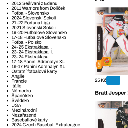
2012 Sešívaní z Edenu
2011 Warriors from Ďolíček
Fotbal - Slovensko
2024 Slovenskí Sokoli
21-22 Fortuna Liga
2021 Slovenskí Sokoli
19-20 Futbalové Slovensko
17-18 Futbalové Slovensko
Fotbal - Polsko
24-25 Ekstraklasa I.
23-24 Ekstraklasa II.
23-24 Ekstraklasa I.
17-18 Panini Adrenalyn XL
16-17 Panini Adrenalyn XL
Ostatní fotbalové karty
Anglie
25 Kč
Francie
Itálie
Německo
Bratt Jesper
Španělsko
Švédsko
USA
Mezinárodní
Nezařazené
Baseballové karty
2024 Czech Baseball Extraleague