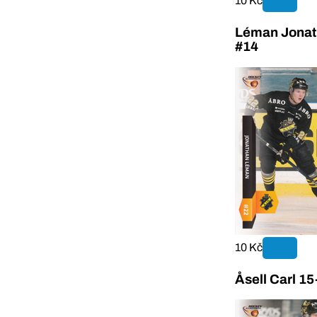
10 Kč
Léman Jonat
#14
10 Kč
Åsell Carl 1