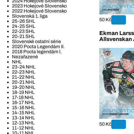
2024 Hokejové Slovensko
2023 Hokejové Slovensko
2022 Hokejové Slovensko
Slovenská 1. liga
50 Kč
25-26 SHL
24-25 SHL
22-23 SHL
Ekman Larss
20-21 SHL
Allsvenskan 
Slovenské ostatní série
2020 Pocta Legendám II.
2018 Pocta legendám I.
Nezařazené
NHL
23-24 NHL
22-23 NHL
21-22 NHL
20-21 NHL
19-20 NHL
18-19 NHL
17-18 NHL
16-17 NHL
15-16 NHL
14-15 NHL
13-14 NHL
12-13 NHL
50 Kč
11-12 NHL
10-11 NHL