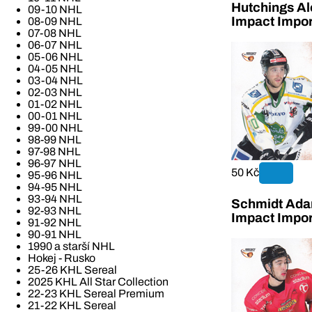
Hutchings Al
09-10 NHL
Impact Impor
08-09 NHL
07-08 NHL
06-07 NHL
05-06 NHL
04-05 NHL
03-04 NHL
02-03 NHL
01-02 NHL
00-01 NHL
99-00 NHL
98-99 NHL
97-98 NHL
96-97 NHL
50 Kč
95-96 NHL
94-95 NHL
93-94 NHL
Schmidt Ada
92-93 NHL
Impact Impor
91-92 NHL
90-91 NHL
1990 a starší NHL
Hokej - Rusko
25-26 KHL Sereal
2025 KHL All Star Collection
22-23 KHL Sereal Premium
21-22 KHL Sereal