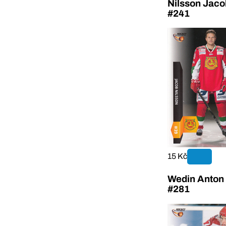
Nilsson Jaco
#241
15 Kč
Wedin Anton 
#281