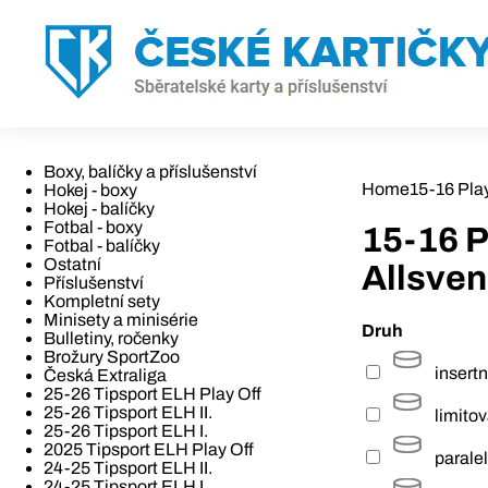
Boxy, balíčky a příslušenství
Home
15-16 Pla
Hokej - boxy
Hokej - balíčky
Fotbal - boxy
15-16 P
Fotbal - balíčky
Ostatní
Allsve
Příslušenství
Kompletní sety
Minisety a minisérie
Druh
Bulletiny, ročenky
Brožury SportZoo
insertn
Česká Extraliga
25-26 Tipsport ELH Play Off
25-26 Tipsport ELH II.
limito
25-26 Tipsport ELH I.
2025 Tipsport ELH Play Off
paralel
24-25 Tipsport ELH II.
24-25 Tipsport ELH I.