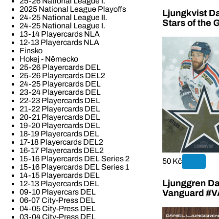
25-26 National League I.
2025 National League Playoffs
Ljungkvist D
24-25 National League II.
Stars of th
24-25 National League I.
13-14 Playercards NLA
12-13 Playercards NLA
Finsko
Hokej - Německo
25-26 Playercards DEL
25-26 Playercards DEL2
24-25 Playercards DEL
23-24 Playercards DEL
22-23 Playercards DEL
21-22 Playercards DEL
20-21 Playercards DEL
19-20 Playercards DEL
18-19 Playercards DEL
17-18 Playercards DEL2
16-17 Playercards DEL2
15-16 Playercards DEL Series 2
50 Kč
15-16 Playercards DEL Series 1
14-15 Playercards DEL
Ljunggren Da
12-13 Playercards DEL
09-10 Playercars DEL
Vanguard #
06-07 City-Press DEL
04-05 City-Press DEL
03-04 City-Press DEL