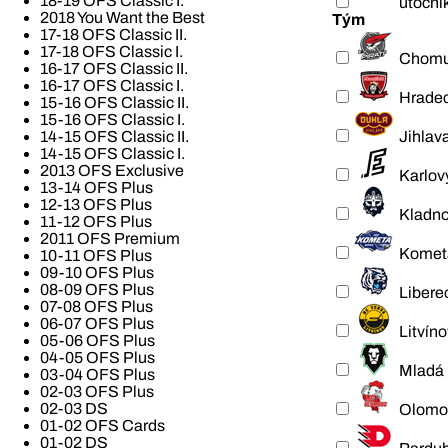
18-19 OFS Classic I.
útoční
2018 You Want the Best
Tým
17-18 OFS Classic II.
17-18 OFS Classic I.
Chomu
16-17 OFS Classic II.
16-17 OFS Classic I.
Hradec
15-16 OFS Classic II.
15-16 OFS Classic I.
Jihlav
14-15 OFS Classic II.
14-15 OFS Classic I.
2013 OFS Exclusive
Karlov
13-14 OFS Plus
12-13 OFS Plus
Kladn
11-12 OFS Plus
2011 OFS Premium
Komet
10-11 OFS Plus
09-10 OFS Plus
08-09 OFS Plus
Libere
07-08 OFS Plus
06-07 OFS Plus
Litvíno
05-06 OFS Plus
04-05 OFS Plus
Mladá 
03-04 OFS Plus
02-03 OFS Plus
02-03 DS
Olomo
01-02 OFS Cards
01-02 DS