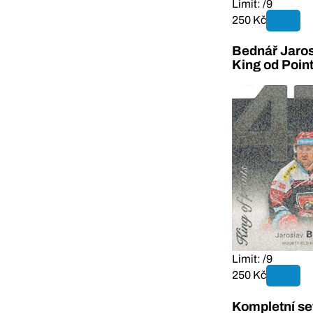
Limit: /9
250 Kč
Bednář Jaros
King od Poin
Limit: /9
250 Kč
Kompletní se