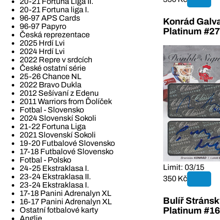
20-21 Fortuna Liga II.
20-21 Fortuna liga I.
96-97 APS Cards
Konrád Galva
96-97 Papyro
Platinum #27
Česká reprezentace
2025 Hrdí Lvi
2024 Hrdí Lvi
2022 Repre v srdcích
České ostatní série
25-26 Chance NL
2022 Bravo Dukla
2012 Sešívaní z Edenu
2011 Warriors from Ďolíček
Fotbal - Slovensko
2024 Slovenskí Sokoli
21-22 Fortuna Liga
2021 Slovenskí Sokoli
19-20 Futbalové Slovensko
17-18 Futbalové Slovensko
Fotbal - Polsko
Limit: 03/15
24-25 Ekstraklasa I.
23-24 Ekstraklasa II.
350 Kč
23-24 Ekstraklasa I.
17-18 Panini Adrenalyn XL
Bulíř Stráns
16-17 Panini Adrenalyn XL
Platinum #16
Ostatní fotbalové karty
Anglie