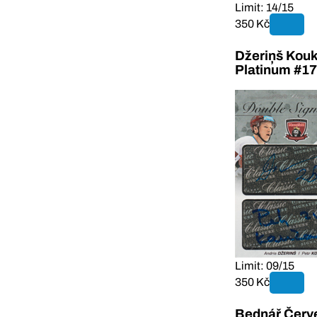
Limit: 14/15
350 Kč
Džeriņš Kouk
Platinum #17
Limit: 09/15
350 Kč
Bednář Červe