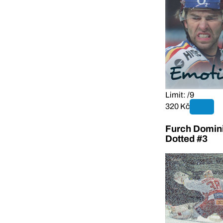
Limit: /9
320 Kč
Furch Domin
Dotted #3