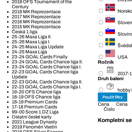
2018 OFS Tournament of the
Century
Norsk
2018 MK Reprezentace
2017 MK Reprezentace
2016 MK Reprezentace
Slove
2015 MK Reprezentace
Česká 1.liga
Slovin
25-26 Maxa Liga II.
25-26 Maxa Liga I.
Švéds
24-25 Maxa Liga Update
24-25 Maxa Liga
23-24 GOAL Cards Finally
USA
23-24 GOAL Cards Chance liga II.
Ročník
23-24 GOAL Cards Chance liga I.
22-23 GOAL Cards Chance liga
2017-1
Update
Druh balení
22-23 GOAL Cards Chance liga II.
22-23 GOAL Cards Chance liga I.
hobby 
19-20 OFS Chance liga
18-19 OFS Chance liga
18-19 Premium Cards
Cena
Cena
17-18 Premium Cards
Číslo
99-00 Score 1.DZ Liga
Ostatní české karty
Kompletní se
2021 League Dynasty
2019 Fenomén Vsetín
2016 OFS Silver Season