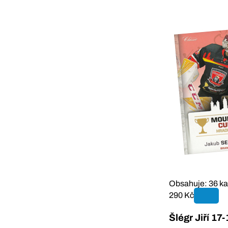
Obsahuje: 36 ka
290 Kč
Šlégr Jiří 1