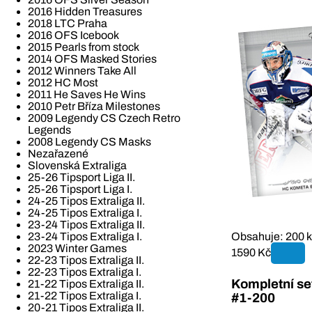
2016 Hidden Treasures
2018 LTC Praha
2016 OFS Icebook
2015 Pearls from stock
2014 OFS Masked Stories
2012 Winners Take All
2012 HC Most
2011 He Saves He Wins
2010 Petr Bříza Milestones
2009 Legendy CS Czech Retro
Legends
2008 Legendy CS Masks
Nezařazené
Slovenská Extraliga
25-26 Tipsport Liga II.
25-26 Tipsport Liga I.
24-25 Tipos Extraliga II.
24-25 Tipos Extraliga I.
23-24 Tipos Extraliga II.
23-24 Tipos Extraliga I.
Obsahuje: 200 k
2023 Winter Games
1590 Kč
22-23 Tipos Extraliga II.
22-23 Tipos Extraliga I.
Kompletní set
21-22 Tipos Extraliga II.
21-22 Tipos Extraliga I.
#1-200
20-21 Tipos Extraliga II.