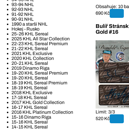
93-94 NHL
Obsahuje: 10 bal
92-93 NHL
690 Kč
91-92 NHL
90-91 NHL
1990 a starší NHL
Bulíř Stráns
Hokej - Rusko
Gold #16
25-26 KHL Sereal
2025 KHL All Star Collection
22-23 KHL Sereal Premium
21-22 KHL Sereal
2021 KHL Exclusive
2020 KHL Collection
20-21 KHL Sereal
2019 Dinamo Riga
19-20 KHL Sereal Premium
19-20 KHL Sereal
18-19 KHL Sereal Premium
18-19 KHL Sereal
2018 KHL Exclusive
17-18 KHL Sereal
2017 KHL Gold Collection
16-17 KHL Sereal
Limit: 3/3
2016 KHL Platinum Collection
15-16 Dinamo Riga
520 Kč
15-16 KHL Sereal
14-15 KHL Sereal