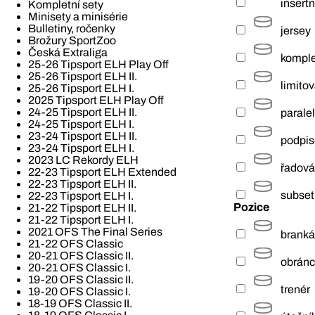
insertn
Kompletní sety
Minisety a minisérie
Bulletiny, ročenky
jersey
Brožury SportZoo
Česká Extraliga
komple
25-26 Tipsport ELH Play Off
25-26 Tipsport ELH II.
limito
25-26 Tipsport ELH I.
2025 Tipsport ELH Play Off
24-25 Tipsport ELH II.
paralel
24-25 Tipsport ELH I.
23-24 Tipsport ELH II.
podpi
23-24 Tipsport ELH I.
2023 LC Rekordy ELH
řadová
22-23 Tipsport ELH Extended
22-23 Tipsport ELH II.
subset
22-23 Tipsport ELH I.
Pozice
21-22 Tipsport ELH II.
21-22 Tipsport ELH I.
2021 OFS The Final Series
branká
21-22 OFS Classic
20-21 OFS Classic II.
obrán
20-21 OFS Classic I.
19-20 OFS Classic II.
trenér
19-20 OFS Classic I.
18-19 OFS Classic II.