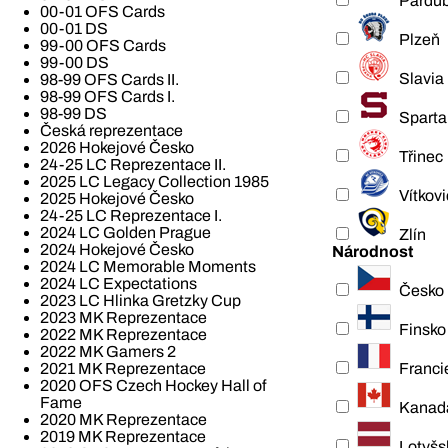
Pardub
00-01 OFS Cards
00-01 DS
Plzeň
99-00 OFS Cards
99-00 DS
Slavia
98-99 OFS Cards II.
98-99 OFS Cards I.
98-99 DS
Sparta
Česká reprezentace
2026 Hokejové Česko
Třinec
24-25 LC Reprezentace II.
2025 LC Legacy Collection 1985
Vítkov
2025 Hokejové Česko
24-25 LC Reprezentace I.
2024 LC Golden Prague
Zlín
2024 Hokejové Česko
Národnost
2024 LC Memorable Moments
2024 LC Expectations
Česko
2023 LC Hlinka Gretzky Cup
2023 MK Reprezentace
Finsko
2022 MK Reprezentace
2022 MK Gamers 2
Franci
2021 MK Reprezentace
2020 OFS Czech Hockey Hall of
Fame
Kanad
2020 MK Reprezentace
2019 MK Reprezentace
Lotyšs