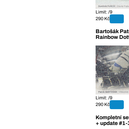
Limit: /9
290 Kč
Bartošák Pat
Rainbow Dot
Limit: /9
290 Kč
Kompletní se
+ update #1-