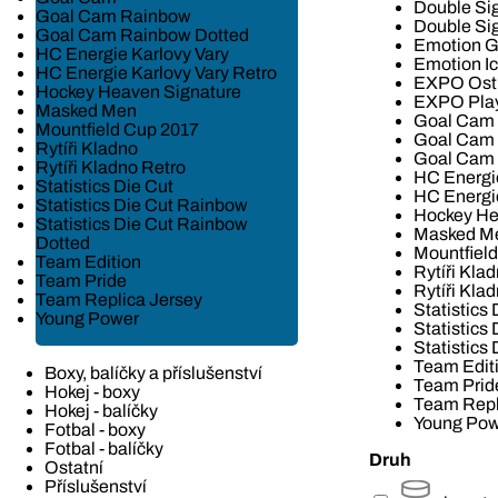
Double Si
Goal Cam Rainbow
Double Si
Goal Cam Rainbow Dotted
Emotion G
HC Energie Karlovy Vary
Emotion Ic
HC Energie Karlovy Vary Retro
EXPO Ost
Hockey Heaven Signature
EXPO Play
Masked Men
Goal Cam
Mountfield Cup 2017
Goal Cam
Rytíři Kladno
Goal Cam 
Rytíři Kladno Retro
HC Energie
Statistics Die Cut
HC Energie
Statistics Die Cut Rainbow
Hockey He
Statistics Die Cut Rainbow
Masked M
Dotted
Mountfiel
Team Edition
Rytíři Kla
Team Pride
Rytíři Kla
Team Replica Jersey
Statistics 
Young Power
Statistics
Statistics
Team Edit
Boxy, balíčky a příslušenství
Team Prid
Hokej - boxy
Team Repl
Hokej - balíčky
Young Po
Fotbal - boxy
Fotbal - balíčky
Druh
Ostatní
Příslušenství