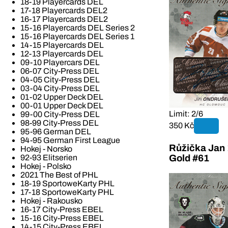
18-19 Playercards DEL
17-18 Playercards DEL2
16-17 Playercards DEL2
15-16 Playercards DEL Series 2
15-16 Playercards DEL Series 1
14-15 Playercards DEL
12-13 Playercards DEL
09-10 Playercars DEL
06-07 City-Press DEL
04-05 City-Press DEL
03-04 City-Press DEL
01-02 Upper Deck DEL
00-01 Upper Deck DEL
Limit: 2/6
99-00 City-Press DEL
98-99 City-Press DEL
350 Kč
95-96 German DEL
94-95 German First League
Růžička Jan 
Hokej - Norsko
92-93 Elitserien
Gold #61
Hokej - Polsko
2021 The Best of PHL
18-19 SportoweKarty PHL
17-18 SportoweKarty PHL
Hokej - Rakousko
16-17 City-Press EBEL
15-16 City-Press EBEL
14-15 City-Press EBEL