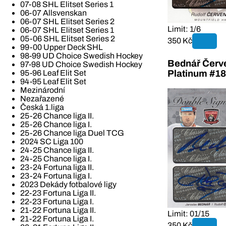
07-08 SHL Elitset Series 1
06-07 Allsvenskan
06-07 SHL Elitset Series 2
Limit: 1/6
06-07 SHL Elitset Series 1
05-06 SHL Elitset Series 2
350 Kč
99-00 Upper Deck SHL
98-99 UD Choice Swedish Hockey
Bednář Červe
97-98 UD Choice Swedish Hockey
95-96 Leaf Elit Set
Platinum #18
94-95 Leaf Elit Set
Mezinárodní
Nezařazené
Česká 1.liga
25-26 Chance liga II.
25-26 Chance liga I.
25-26 Chance liga Duel TCG
2024 SC Liga 100
24-25 Chance liga II.
24-25 Chance liga I.
23-24 Fortuna liga II.
23-24 Fortuna liga I.
2023 Dekády fotbalové ligy
22-23 Fortuna Liga II.
22-23 Fortuna Liga I.
21-22 Fortuna Liga II.
Limit: 01/15
21-22 Fortuna Liga I.
350 Kč