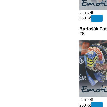
Limit: /9
250 Kč
Bartošák Pat
#8
Limit: /9
250 Kč