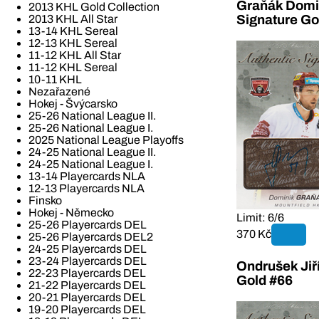
Graňák Domin
2013 KHL Gold Collection
2013 KHL All Star
Signature Go
13-14 KHL Sereal
12-13 KHL Sereal
11-12 KHL All Star
11-12 KHL Sereal
10-11 KHL
Nezařazené
Hokej - Švýcarsko
25-26 National League II.
25-26 National League I.
2025 National League Playoffs
24-25 National League II.
24-25 National League I.
13-14 Playercards NLA
12-13 Playercards NLA
Finsko
Hokej - Německo
Limit: 6/6
25-26 Playercards DEL
370 Kč
25-26 Playercards DEL2
24-25 Playercards DEL
23-24 Playercards DEL
Ondrušek Jiř
22-23 Playercards DEL
Gold #66
21-22 Playercards DEL
20-21 Playercards DEL
19-20 Playercards DEL