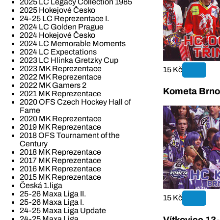
2025 LC Legacy Collection 1985
2025 Hokejové Česko
24-25 LC Reprezentace I.
2024 LC Golden Prague
2024 Hokejové Česko
2024 LC Memorable Moments
2024 LC Expectations
2023 LC Hlinka Gretzky Cup
2023 MK Reprezentace
15 Kč
2022 MK Reprezentace
2022 MK Gamers 2
Kometa Brno 
2021 MK Reprezentace
2020 OFS Czech Hockey Hall of
Fame
2020 MK Reprezentace
2019 MK Reprezentace
2018 OFS Tournament of the
Century
2018 MK Reprezentace
2017 MK Reprezentace
2016 MK Reprezentace
2015 MK Reprezentace
Česká 1.liga
25-26 Maxa Liga II.
15 Kč
25-26 Maxa Liga I.
24-25 Maxa Liga Update
24-25 Maxa Liga
Vítkovice 13