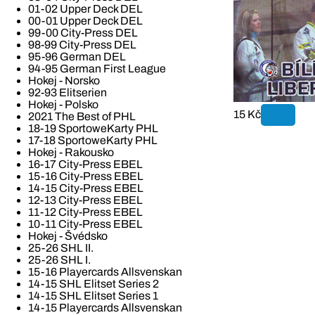
01-02 Upper Deck DEL
00-01 Upper Deck DEL
99-00 City-Press DEL
98-99 City-Press DEL
95-96 German DEL
94-95 German First League
Hokej - Norsko
92-93 Elitserien
Hokej - Polsko
15 Kč
2021 The Best of PHL
18-19 SportoweKarty PHL
17-18 SportoweKarty PHL
Hokej - Rakousko
16-17 City-Press EBEL
15-16 City-Press EBEL
14-15 City-Press EBEL
12-13 City-Press EBEL
11-12 City-Press EBEL
10-11 City-Press EBEL
Hokej - Švédsko
25-26 SHL II.
25-26 SHL I.
15-16 Playercards Allsvenskan
14-15 SHL Elitset Series 2
14-15 SHL Elitset Series 1
14-15 Playercards Allsvenskan