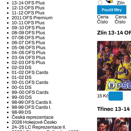
Zlín
13-14 OFS Plus
12-13 OFS Plus
11-12 OFS Plus
Cena
Cena
2011 OFS Premium
Číslo
Číslo
10-11 OFS Plus
09-10 OFS Plus
Zlín 13-14 O
08-09 OFS Plus
07-08 OFS Plus
06-07 OFS Plus
05-06 OFS Plus
04-05 OFS Plus
03-04 OFS Plus
02-03 OFS Plus
02-03 DS
01-02 OFS Cards
01-02 DS
00-01 OFS Cards
00-01 DS
99-00 OFS Cards
15 Kč
99-00 DS
98-99 OFS Cards II.
98-99 OFS Cards I.
Třinec 13-14
98-99 DS
Česká reprezentace
2026 Hokejové Česko
24-25 LC Reprezentace II.