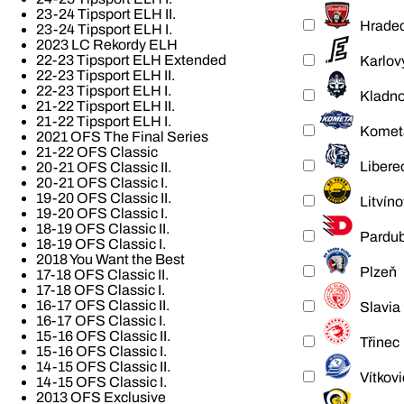
23-24 Tipsport ELH II.
Hradec
23-24 Tipsport ELH I.
2023 LC Rekordy ELH
22-23 Tipsport ELH Extended
Karlov
22-23 Tipsport ELH II.
22-23 Tipsport ELH I.
Kladn
21-22 Tipsport ELH II.
21-22 Tipsport ELH I.
Komet
2021 OFS The Final Series
21-22 OFS Classic
Libere
20-21 OFS Classic II.
20-21 OFS Classic I.
19-20 OFS Classic II.
Litvíno
19-20 OFS Classic I.
18-19 OFS Classic II.
Pardub
18-19 OFS Classic I.
2018 You Want the Best
Plzeň
17-18 OFS Classic II.
17-18 OFS Classic I.
16-17 OFS Classic II.
Slavia
16-17 OFS Classic I.
15-16 OFS Classic II.
Třinec
15-16 OFS Classic I.
14-15 OFS Classic II.
Vítkov
14-15 OFS Classic I.
2013 OFS Exclusive