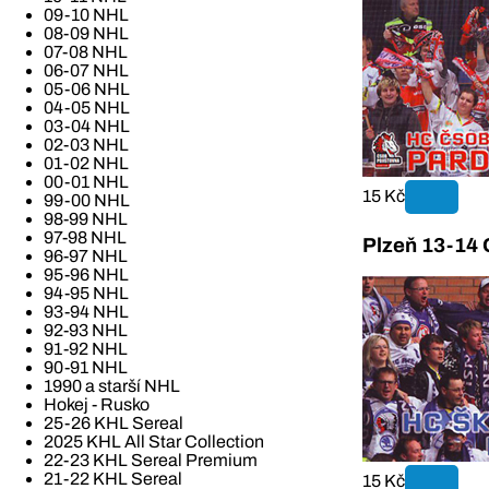
09-10 NHL
08-09 NHL
07-08 NHL
06-07 NHL
05-06 NHL
04-05 NHL
03-04 NHL
02-03 NHL
01-02 NHL
00-01 NHL
15 Kč
99-00 NHL
98-99 NHL
97-98 NHL
Plzeň 13-14 
96-97 NHL
95-96 NHL
94-95 NHL
93-94 NHL
92-93 NHL
91-92 NHL
90-91 NHL
1990 a starší NHL
Hokej - Rusko
25-26 KHL Sereal
2025 KHL All Star Collection
22-23 KHL Sereal Premium
21-22 KHL Sereal
15 Kč