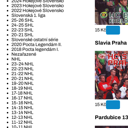
2024 Hokejové Slovensko
2023 Hokejové Slovensko
2022 Hokejové Slovensko
Slovenská 1. liga
25-26 SHL
24-25 SHL
15 Kč
22-23 SHL
20-21 SHL
Slovenské ostatní série
Slavia Praha
2020 Pocta Legendám II.
2018 Pocta legendám I.
Nezařazené
NHL
23-24 NHL
22-23 NHL
21-22 NHL
20-21 NHL
19-20 NHL
18-19 NHL
17-18 NHL
16-17 NHL
15-16 NHL
15 Kč
14-15 NHL
13-14 NHL
Pardubice 13
12-13 NHL
11-12 NHL
10-11 NHL