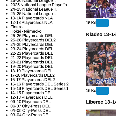
25-26 National League I.
2025 National League Playoffs
24-25 National League II.
24-25 National League I.
13-14 Playercards NLA
12-13 Playercards NLA
15 Kč
Finsko
Hokej - Německo
Kladno 13-14
25-26 Playercards DEL
25-26 Playercards DEL2
24-25 Playercards DEL
23-24 Playercards DEL
22-23 Playercards DEL
21-22 Playercards DEL
20-21 Playercards DEL
19-20 Playercards DEL
18-19 Playercards DEL
17-18 Playercards DEL2
16-17 Playercards DEL2
15-16 Playercards DEL Series 2
15-16 Playercards DEL Series 1
15 Kč
14-15 Playercards DEL
12-13 Playercards DEL
09-10 Playercars DEL
Liberec 13-1
06-07 City-Press DEL
04-05 City-Press DEL
03-04 City-Press DEL