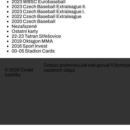
2023 WBSC Eurobaseball
2023 Czech Baseball Extraleague II.
2023 Czech Baseball Extraleague I.
2022 Czech Baseball Extraleague
2020 Czech Baseball
Nezařazené
Ostatní karty
22-23 Tatran Střešovice
2019 Oktagon MMA
2016 Sport Invest
00-05 Stadion Cards
Dodací podmínky
Jak nakupovat?
Obchodn
© 2026 České
osobních údajů
kartičky