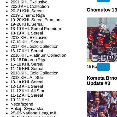
2021 KHL Exclusive
2020 KHL Collection
Chomutov 13
20-21 KHL Sereal
2019 Dinamo Riga
19-20 KHL Sereal Premium
19-20 KHL Sereal
18-19 KHL Sereal Premium
18-19 KHL Sereal
2018 KHL Exclusive
17-18 KHL Sereal
2017 KHL Gold Collection
16-17 KHL Sereal
2016 KHL Platinum Collection
15-16 Dinamo Riga
15-16 KHL Sereal
15 Kč
14-15 KHL Sereal
2013 KHL Gold Collection
2013 KHL All Star
Kometa Brno 
13-14 KHL Sereal
Update #3
12-13 KHL Sereal
11-12 KHL All Star
11-12 KHL Sereal
10-11 KHL
Nezařazené
Hokej - Švýcarsko
25-26 National League II.