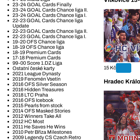
23-24 GOAL Cards Finally
23-24 GOAL Cards Chance liga II.
23-24 GOAL Cards Chance liga I.
22-23 GOAL Cards Chance liga
Update
22-23 GOAL Cards Chance liga II.
22-23 GOAL Cards Chance liga I.
19-20 OFS Chance liga
18-19 OFS Chance liga
18-19 Premium Cards
17-18 Premium Cards
99-00 Score 1.DZ Liga
15 Kč
Ostatní české karty
2021 League Dynasty
2019 Fenomén Vsetín
Hradec Králo
2016 OFS Silver Season
2016 Hidden Treasures
2018 LTC Praha
2016 OFS Icebook
2015 Pearls from stock
2014 OFS Masked Stories
2012 Winners Take All
2012 HC Most
2011 He Saves He Wins
2010 Petr Bříza Milestones
2009 Legendy CS Czech Retro