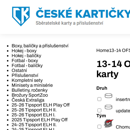
Boxy, balíčky a příslušenství
Home
13-14 OF
Hokej - boxy
Hokej - balíčky
Fotbal - boxy
13-14 
Fotbal - balíčky
Ostatní
karty
Příslušenství
Kompletní sety
Minisety a minisérie
Druh
Bulletiny, ročenky
Brožury SportZoo
insertn
Česká Extraliga
25-26 Tipsport ELH Play Off
25-26 Tipsport ELH II.
updat
25-26 Tipsport ELH I.
Tým
2025 Tipsport ELH Play Off
24-25 Tipsport ELH II.
Chomu
24-25 Tipsport ELH I.