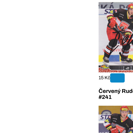
15 Kč
Červený Rudo
#241