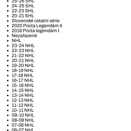
25-26 SHL
24-25 SHL
22-23 SHL
20-21 SHL
Slovenské ostatní série
2020 Pocta Legendám II.
2018 Pocta legendám I.
Nezařazené
NHL
23-24 NHL
22-23 NHL
21-22 NHL
20-21 NHL
19-20 NHL
18-19 NHL
17-18 NHL
16-17 NHL
15-16 NHL
14-15 NHL
13-14 NHL
12-13 NHL
11-12 NHL
10-11 NHL
09-10 NHL
08-09 NHL
07-08 NHL
06-07 NHL