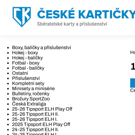
Boxy, balíčky a příslušenství
H
Hokej - boxy
Hokej - balíčky
Fotbal - boxy
Fotbal - balíčky
Ostatní
Příslušenství
Kompletní sety
Minisety a minisérie
C
Bulletiny, ročenky
Brožury SportZoo
Česká Extraliga
25-26 Tipsport ELH Play Off
25-26 Tipsport ELH II.
25-26 Tipsport ELH I.
2025 Tipsport ELH Play Off
24-25 Tipsport ELH II.
24-25 Tipsport ELH I.