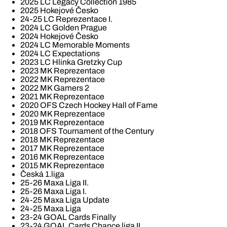
2025 LC Legacy Collection 1985
2025 Hokejové Česko
24-25 LC Reprezentace I.
2024 LC Golden Prague
2024 Hokejové Česko
2024 LC Memorable Moments
2024 LC Expectations
2023 LC Hlinka Gretzky Cup
2023 MK Reprezentace
2022 MK Reprezentace
2022 MK Gamers 2
2021 MK Reprezentace
2020 OFS Czech Hockey Hall of Fame
2020 MK Reprezentace
2019 MK Reprezentace
2018 OFS Tournament of the Century
2018 MK Reprezentace
2017 MK Reprezentace
2016 MK Reprezentace
2015 MK Reprezentace
Česká 1.liga
25-26 Maxa Liga II.
25-26 Maxa Liga I.
24-25 Maxa Liga Update
24-25 Maxa Liga
23-24 GOAL Cards Finally
23-24 GOAL Cards Chance liga II.