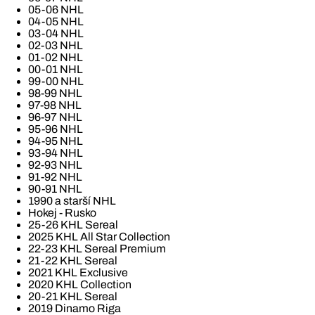
05-06 NHL
04-05 NHL
03-04 NHL
02-03 NHL
01-02 NHL
00-01 NHL
99-00 NHL
98-99 NHL
97-98 NHL
96-97 NHL
95-96 NHL
94-95 NHL
93-94 NHL
92-93 NHL
91-92 NHL
90-91 NHL
1990 a starší NHL
Hokej - Rusko
25-26 KHL Sereal
2025 KHL All Star Collection
22-23 KHL Sereal Premium
21-22 KHL Sereal
2021 KHL Exclusive
2020 KHL Collection
20-21 KHL Sereal
2019 Dinamo Riga