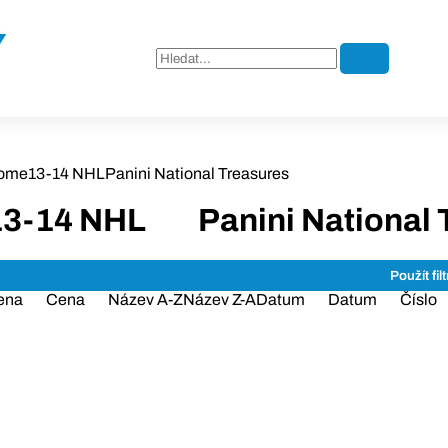
ome
13-14 NHL
Panini National Treasures
13-14 NHL
Panini National 
ena
Cena
Název A-Z
Název Z-A
Datum
Datum
Číslo