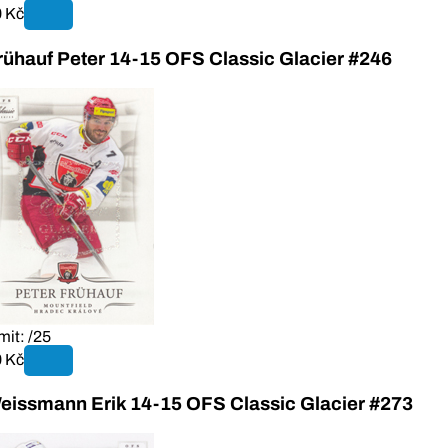
 Kč
rühauf Peter 14-15 OFS Classic Glacier #246
mit: /25
 Kč
eissmann Erik 14-15 OFS Classic Glacier #273