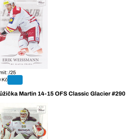
mit: /25
 Kč
ůžička Martin 14-15 OFS Classic Glacier #290