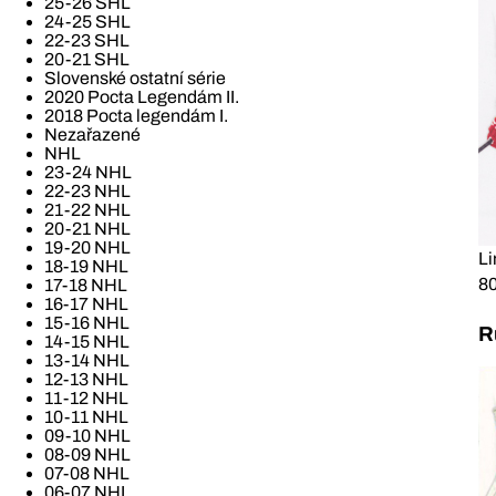
25-26 SHL
24-25 SHL
22-23 SHL
20-21 SHL
Slovenské ostatní série
2020 Pocta Legendám II.
2018 Pocta legendám I.
Nezařazené
NHL
23-24 NHL
22-23 NHL
21-22 NHL
20-21 NHL
19-20 NHL
Li
18-19 NHL
80
17-18 NHL
16-17 NHL
15-16 NHL
R
14-15 NHL
13-14 NHL
12-13 NHL
11-12 NHL
10-11 NHL
09-10 NHL
08-09 NHL
07-08 NHL
06-07 NHL