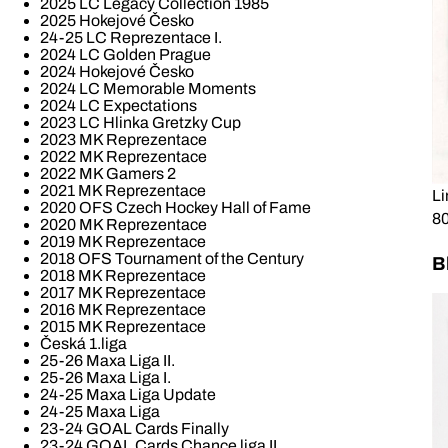
2025 LC Legacy Collection 1985
2025 Hokejové Česko
24-25 LC Reprezentace I.
2024 LC Golden Prague
2024 Hokejové Česko
2024 LC Memorable Moments
2024 LC Expectations
2023 LC Hlinka Gretzky Cup
2023 MK Reprezentace
2022 MK Reprezentace
2022 MK Gamers 2
2021 MK Reprezentace
Li
2020 OFS Czech Hockey Hall of Fame
80
2020 MK Reprezentace
2019 MK Reprezentace
2018 OFS Tournament of the Century
B
2018 MK Reprezentace
2017 MK Reprezentace
2016 MK Reprezentace
2015 MK Reprezentace
Česká 1.liga
25-26 Maxa Liga II.
25-26 Maxa Liga I.
24-25 Maxa Liga Update
24-25 Maxa Liga
23-24 GOAL Cards Finally
23-24 GOAL Cards Chance liga II.