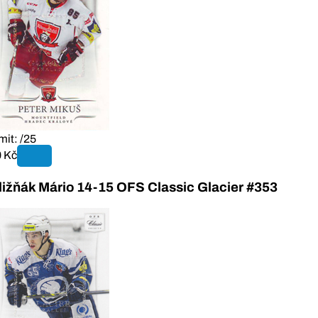
mit: /25
 Kč
ližňák Mário 14-15 OFS Classic Glacier #353