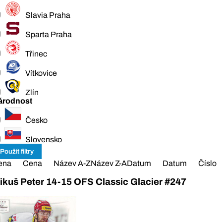
Slavia Praha
Sparta Praha
Třinec
Vítkovice
Zlín
árodnost
Česko
Slovensko
ena
Cena
Název A-Z
Název Z-A
Datum
Datum
Číslo
ikuš Peter 14-15 OFS Classic Glacier #247