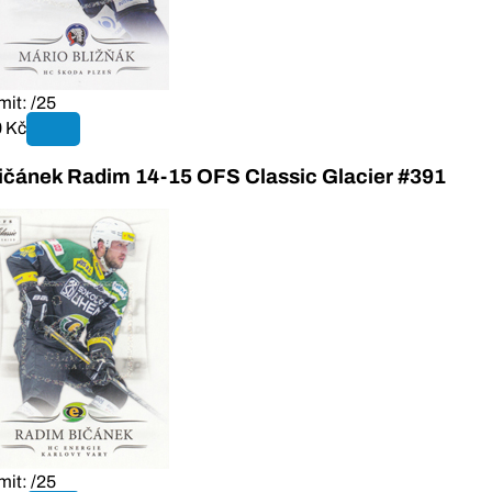
mit: /25
 Kč
ičánek Radim 14-15 OFS Classic Glacier #391
mit: /25