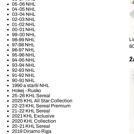
05-06 NHL
04-05 NHL
03-04 NHL
02-03 NHL
01-02 NHL
00-01 NHL
99-00 NHL
Li
98-99 NHL
97-98 NHL
80
96-97 NHL
95-96 NHL
Ž
94-95 NHL
93-94 NHL
92-93 NHL
91-92 NHL
90-91 NHL
1990 a starší NHL
Hokej - Rusko
25-26 KHL Sereal
2025 KHL All Star Collection
22-23 KHL Sereal Premium
21-22 KHL Sereal
2021 KHL Exclusive
2020 KHL Collection
20-21 KHL Sereal
2019 Dinamo Riga