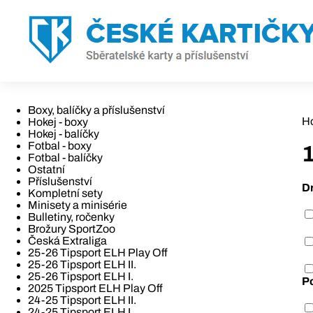
Boxy, balíčky a příslušenství
H
Hokej - boxy
Hokej - balíčky
Fotbal - boxy
1
Fotbal - balíčky
Ostatní
Příslušenství
D
Kompletní sety
Minisety a minisérie
Bulletiny, ročenky
Brožury SportZoo
Česká Extraliga
25-26 Tipsport ELH Play Off
25-26 Tipsport ELH II.
25-26 Tipsport ELH I.
P
2025 Tipsport ELH Play Off
24-25 Tipsport ELH II.
24-25 Tipsport ELH I.