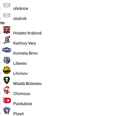
obránce
útočník
ým
Hradec Králové
Karlovy Vary
Kometa Brno
Liberec
Litvínov
Mladá Boleslav
Olomouc
Pardubice
Plzeň