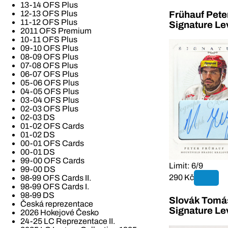
13-14 OFS Plus
12-13 OFS Plus
Frühauf Pete
11-12 OFS Plus
Signature Le
2011 OFS Premium
10-11 OFS Plus
09-10 OFS Plus
08-09 OFS Plus
07-08 OFS Plus
06-07 OFS Plus
05-06 OFS Plus
04-05 OFS Plus
03-04 OFS Plus
02-03 OFS Plus
02-03 DS
01-02 OFS Cards
01-02 DS
00-01 OFS Cards
00-01 DS
99-00 OFS Cards
Limit: 6/9
99-00 DS
290 Kč
98-99 OFS Cards II.
98-99 OFS Cards I.
98-99 DS
Slovák Tomáš
Česká reprezentace
Signature Le
2026 Hokejové Česko
24-25 LC Reprezentace II.