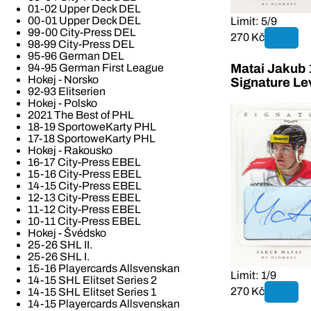
01-02 Upper Deck DEL
00-01 Upper Deck DEL
Limit: 5/9
99-00 City-Press DEL
270 Kč
98-99 City-Press DEL
95-96 German DEL
Matai Jakub 
94-95 German First League
Hokej - Norsko
Signature Le
92-93 Elitserien
Hokej - Polsko
2021 The Best of PHL
18-19 SportoweKarty PHL
17-18 SportoweKarty PHL
Hokej - Rakousko
16-17 City-Press EBEL
15-16 City-Press EBEL
14-15 City-Press EBEL
12-13 City-Press EBEL
11-12 City-Press EBEL
10-11 City-Press EBEL
Hokej - Švédsko
25-26 SHL II.
25-26 SHL I.
15-16 Playercards Allsvenskan
Limit: 1/9
14-15 SHL Elitset Series 2
270 Kč
14-15 SHL Elitset Series 1
14-15 Playercards Allsvenskan