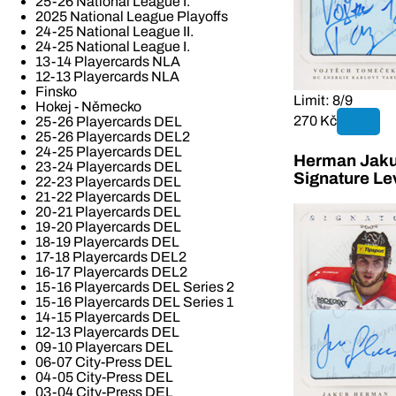
25-26 National League I.
2025 National League Playoffs
24-25 National League II.
24-25 National League I.
13-14 Playercards NLA
12-13 Playercards NLA
Finsko
Limit: 8/9
Hokej - Německo
270 Kč
25-26 Playercards DEL
25-26 Playercards DEL2
24-25 Playercards DEL
Herman Jaku
23-24 Playercards DEL
Signature Le
22-23 Playercards DEL
21-22 Playercards DEL
20-21 Playercards DEL
19-20 Playercards DEL
18-19 Playercards DEL
17-18 Playercards DEL2
16-17 Playercards DEL2
15-16 Playercards DEL Series 2
15-16 Playercards DEL Series 1
14-15 Playercards DEL
12-13 Playercards DEL
09-10 Playercars DEL
06-07 City-Press DEL
04-05 City-Press DEL
03-04 City-Press DEL