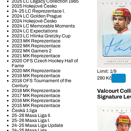
2025 LC Legacy Collection 1985
2025 Hokejové Česko
24-25 LC Reprezentace I.
2024 LC Golden Prague
2024 Hokejové Česko
2024 LC Memorable Moments
2024 LC Expectations
2023 LC Hlinka Gretzky Cup
2023 MK Reprezentace
2022 MK Reprezentace
2022 MK Gamers 2
2021 MK Reprezentace
2020 OFS Czech Hockey Hall of
Fame
2020 MK Reprezentace
Limit: 1/9
2019 MK Reprezentace
290 Kč
2018 OFS Tournament of the
Century
2018 MK Reprezentace
Valcourt Col
2017 MK Reprezentace
Signature Le
2016 MK Reprezentace
2015 MK Reprezentace
Česká 1.liga
25-26 Maxa Liga II.
25-26 Maxa Liga I.
24-25 Maxa Liga Update
24-25 Maxa Liga