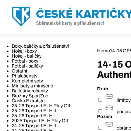
Boxy, balíčky a příslušenství
Home
14-15 OFS 
Hokej - boxy
Hokej - balíčky
Fotbal - boxy
14-15 O
Fotbal - balíčky
Ostatní
Authent
Příslušenství
Kompletní sety
Minisety a minisérie
Druh
Bulletiny, ročenky
Brožury SportZoo
limito
Česká Extraliga
25-26 Tipsport ELH Play Off
25-26 Tipsport ELH II.
podpi
25-26 Tipsport ELH I.
Pozice
2025 Tipsport ELH Play Off
24-25 Tipsport ELH II.
obrán
24-25 Tipsport ELH I.