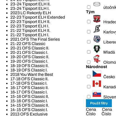
23-24 Tipsport ELH II.
útoční
23-24 Tipsport ELH I.
Tým
2023 LC Rekordy ELH
22-23 Tipsport ELH Extended
22-23 Tipsport ELH II.
Hradec
22-23 Tipsport ELH I.
21-22 Tipsport ELH II.
Karlov
21-22 Tipsport ELH I.
2021 OFS The Final Series
Libere
21-22 OFS Classic
20-21 OFS Classic II.
Mladá 
20-21 OFS Classic I.
19-20 OFS Classic II.
19-20 OFS Classic I.
Olomo
18-19 OFS Classic II.
Národnost
18-19 OFS Classic I.
2018 You Want the Best
Česko
17-18 OFS Classic II.
17-18 OFS Classic I.
Kanad
16-17 OFS Classic II.
16-17 OFS Classic I.
15-16 OFS Classic II.
Slove
15-16 OFS Classic I.
14-15 OFS Classic II.
Cena
Cena
14-15 OFS Classic I.
Číslo
Číslo
2013 OFS Exclusive