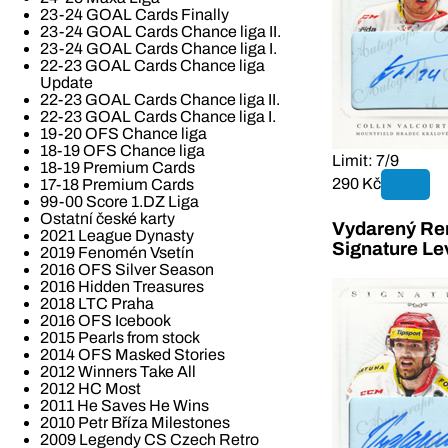
23-24 GOAL Cards Finally
23-24 GOAL Cards Chance liga II.
23-24 GOAL Cards Chance liga I.
22-23 GOAL Cards Chance liga
Update
22-23 GOAL Cards Chance liga II.
22-23 GOAL Cards Chance liga I.
19-20 OFS Chance liga
18-19 OFS Chance liga
Limit: 7/9
18-19 Premium Cards
290 Kč
17-18 Premium Cards
99-00 Score 1.DZ Liga
Ostatní české karty
Vydarený Ren
2021 League Dynasty
Signature Le
2019 Fenomén Vsetín
2016 OFS Silver Season
2016 Hidden Treasures
2018 LTC Praha
2016 OFS Icebook
2015 Pearls from stock
2014 OFS Masked Stories
2012 Winners Take All
2012 HC Most
2011 He Saves He Wins
2010 Petr Bříza Milestones
2009 Legendy CS Czech Retro