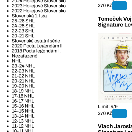
2024 Hokejové Slovensko
270 Kč
2023 Hokejové Slovensko
2022 Hokejové Slovensko
Slovenská 1. liga
Tomeček Vojt
25-26 SHL
Signature Le
24-25 SHL
22-23 SHL
20-21 SHL
Slovenské ostatní série
2020 Pocta Legendám II.
2018 Pocta legendám I.
Nezařazené
NHL
23-24 NHL
22-23 NHL
21-22 NHL
20-21 NHL
19-20 NHL
18-19 NHL
17-18 NHL
16-17 NHL
15-16 NHL
Limit: 4/9
14-15 NHL
270 Kč
13-14 NHL
12-13 NHL
11-12 NHL
Vlach Jarosl
10-11 NHL