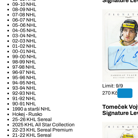
Signature Le
09-10 NHL
08-09 NHL
07-08 NHL
06-07 NHL
05-06 NHL
04-05 NHL
03-04 NHL
02-03 NHL
01-02 NHL
00-01 NHL
99-00 NHL
98-99 NHL
97-98 NHL
96-97 NHL
95-96 NHL
94-95 NHL
Limit: 9/9
93-94 NHL
270 Kč
92-93 NHL
91-92 NHL
90-91 NHL
Tomeček Vojt
1990 a starší NHL
Signature Le
Hokej - Rusko
25-26 KHL Sereal
2025 KHL All Star Collection
22-23 KHL Sereal Premium
21-22 KHL Sereal