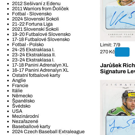
2012 Sešívaní z Edenu
2011 Warriors from Ďolíček
Fotbal - Slovensko
2024 Slovenskí Sokoli
21-22 Fortuna Liga
2021 Slovenskí Sokoli
19-20 Futbalové Slovensko
17-18 Futbalové Slovensko
Fotbal - Polsko
Limit: 7/9
24-25 Ekstraklasa I.
270 Kč
23-24 Ekstraklasa II.
23-24 Ekstraklasa I.
Jarůšek Rich
17-18 Panini Adrenalyn XL
16-17 Panini Adrenalyn XL
Signature Le
Ostatní fotbalové karty
Anglie
Francie
Itálie
Německo
Španělsko
Švédsko
USA
Mezinárodní
Nezařazené
Baseballové karty
2024 Czech Baseball Extraleague