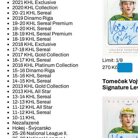
2021 KHL Exclusive
2020 KHL Collection
20-21 KHL Sereal
2019 Dinamo Riga
19-20 KHL Sereal Premium
19-20 KHL Sereal
18-19 KHL Sereal Premium
18-19 KHL Sereal
2018 KHL Exclusive
17-18 KHL Sereal
2017 KHL Gold Collection
16-17 KHL Sereal
Limit: 1/9
2016 KHL Platinum Collection
270 Kč
15-16 Dinamo Riga
15-16 KHL Sereal
14-15 KHL Sereal
Tomeček Vojt
2013 KHL Gold Collection
Signature Le
2013 KHL All Star
13-14 KHL Sereal
12-13 KHL Sereal
11-12 KHL All Star
11-12 KHL Sereal
10-11 KHL
Nezařazené
Hokej - Švýcarsko
25-26 National League II.