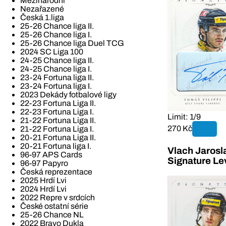
Mezinárodní
Nezařazené
Česká 1.liga
25-26 Chance liga II.
25-26 Chance liga I.
25-26 Chance liga Duel TCG
2024 SC Liga 100
24-25 Chance liga II.
24-25 Chance liga I.
23-24 Fortuna liga II.
23-24 Fortuna liga I.
2023 Dekády fotbalové ligy
22-23 Fortuna Liga II.
22-23 Fortuna Liga I.
Limit: 1/9
21-22 Fortuna Liga II.
270 Kč
21-22 Fortuna Liga I.
20-21 Fortuna Liga II.
20-21 Fortuna liga I.
Vlach Jarosl
96-97 APS Cards
Signature Le
96-97 Papyro
Česká reprezentace
2025 Hrdí Lvi
2024 Hrdí Lvi
2022 Repre v srdcích
České ostatní série
25-26 Chance NL
2022 Bravo Dukla