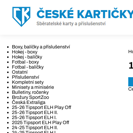
Boxy, balíčky a příslušenství
H
Hokej - boxy
Hokej - balíčky
Fotbal - boxy
1
Fotbal - balíčky
Ostatní
Příslušenství
Kompletní sety
Minisety a minisérie
C
Bulletiny, ročenky
Brožury SportZoo
Česká Extraliga
25-26 Tipsport ELH Play Off
25-26 Tipsport ELH II.
25-26 Tipsport ELH I.
2025 Tipsport ELH Play Off
24-25 Tipsport ELH II.
24-25 Tipsport ELH I.