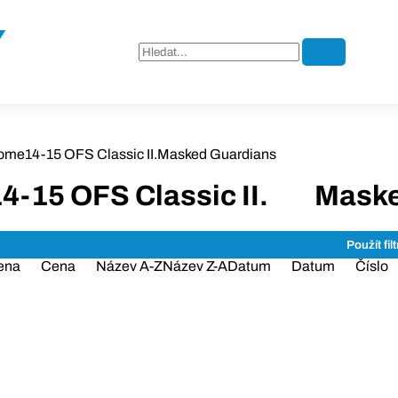
ome
14-15 OFS Classic II.
Masked Guardians
4-15 OFS Classic II.
Maske
ena
Cena
Název A-Z
Název Z-A
Datum
Datum
Číslo