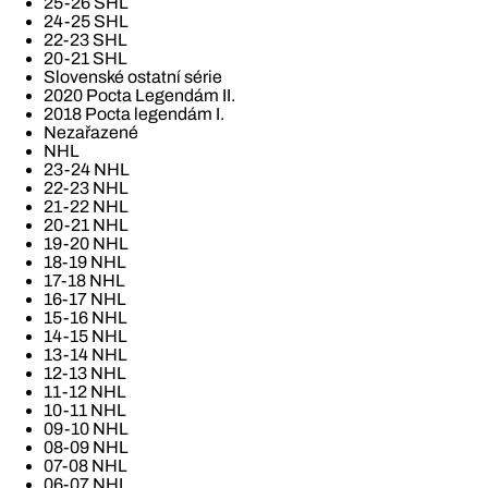
25-26 SHL
24-25 SHL
22-23 SHL
20-21 SHL
Slovenské ostatní série
2020 Pocta Legendám II.
2018 Pocta legendám I.
Nezařazené
NHL
23-24 NHL
22-23 NHL
21-22 NHL
20-21 NHL
19-20 NHL
18-19 NHL
17-18 NHL
16-17 NHL
15-16 NHL
14-15 NHL
13-14 NHL
12-13 NHL
11-12 NHL
10-11 NHL
09-10 NHL
08-09 NHL
07-08 NHL
06-07 NHL