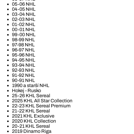
05-06 NHL
04-05 NHL
03-04 NHL
02-03 NHL
01-02 NHL
00-01 NHL
99-00 NHL
98-99 NHL
97-98 NHL
96-97 NHL
95-96 NHL
94-95 NHL
93-94 NHL
92-93 NHL
91-92 NHL
90-91 NHL
1990 a starší NHL
Hokej - Rusko
25-26 KHL Sereal
2025 KHL All Star Collection
22-23 KHL Sereal Premium
21-22 KHL Sereal
2021 KHL Exclusive
2020 KHL Collection
20-21 KHL Sereal
2019 Dinamo Riga