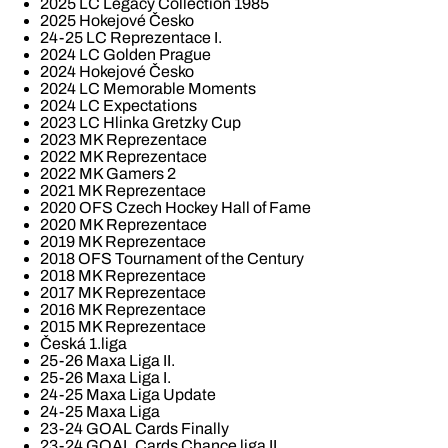
2025 LC Legacy Collection 1985
2025 Hokejové Česko
24-25 LC Reprezentace I.
2024 LC Golden Prague
2024 Hokejové Česko
2024 LC Memorable Moments
2024 LC Expectations
2023 LC Hlinka Gretzky Cup
2023 MK Reprezentace
2022 MK Reprezentace
2022 MK Gamers 2
2021 MK Reprezentace
2020 OFS Czech Hockey Hall of Fame
2020 MK Reprezentace
2019 MK Reprezentace
2018 OFS Tournament of the Century
2018 MK Reprezentace
2017 MK Reprezentace
2016 MK Reprezentace
2015 MK Reprezentace
Česká 1.liga
25-26 Maxa Liga II.
25-26 Maxa Liga I.
24-25 Maxa Liga Update
24-25 Maxa Liga
23-24 GOAL Cards Finally
23-24 GOAL Cards Chance liga II.