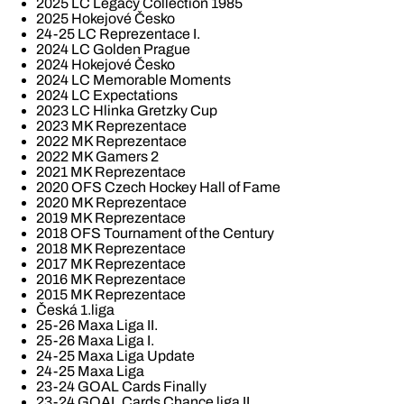
2025 LC Legacy Collection 1985
2025 Hokejové Česko
24-25 LC Reprezentace I.
2024 LC Golden Prague
2024 Hokejové Česko
2024 LC Memorable Moments
2024 LC Expectations
2023 LC Hlinka Gretzky Cup
2023 MK Reprezentace
2022 MK Reprezentace
2022 MK Gamers 2
2021 MK Reprezentace
2020 OFS Czech Hockey Hall of Fame
2020 MK Reprezentace
2019 MK Reprezentace
2018 OFS Tournament of the Century
2018 MK Reprezentace
2017 MK Reprezentace
2016 MK Reprezentace
2015 MK Reprezentace
Česká 1.liga
25-26 Maxa Liga II.
25-26 Maxa Liga I.
24-25 Maxa Liga Update
24-25 Maxa Liga
23-24 GOAL Cards Finally
23-24 GOAL Cards Chance liga II.