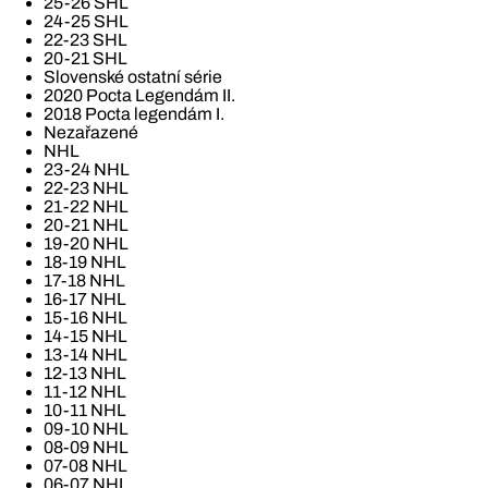
25-26 SHL
24-25 SHL
22-23 SHL
20-21 SHL
Slovenské ostatní série
2020 Pocta Legendám II.
2018 Pocta legendám I.
Nezařazené
NHL
23-24 NHL
22-23 NHL
21-22 NHL
20-21 NHL
19-20 NHL
18-19 NHL
17-18 NHL
16-17 NHL
15-16 NHL
14-15 NHL
13-14 NHL
12-13 NHL
11-12 NHL
10-11 NHL
09-10 NHL
08-09 NHL
07-08 NHL
06-07 NHL