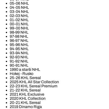
05-06 NHL
04-05 NHL
03-04 NHL
02-03 NHL
01-02 NHL
00-01 NHL
99-00 NHL
98-99 NHL
97-98 NHL
96-97 NHL
95-96 NHL
94-95 NHL
93-94 NHL
92-93 NHL
91-92 NHL
90-91 NHL
1990 a starší NHL
Hokej - Rusko
25-26 KHL Sereal
2025 KHL All Star Collection
22-23 KHL Sereal Premium
21-22 KHL Sereal
2021 KHL Exclusive
2020 KHL Collection
20-21 KHL Sereal
2019 Dinamo Riga