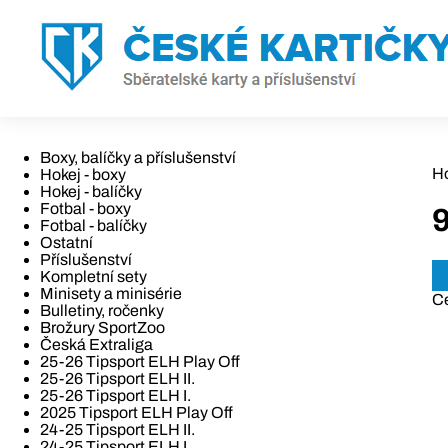
Boxy, balíčky a příslušenství
H
Hokej - boxy
Hokej - balíčky
Fotbal - boxy
Fotbal - balíčky
Ostatní
Příslušenství
Kompletní sety
Minisety a minisérie
C
Bulletiny, ročenky
Brožury SportZoo
Česká Extraliga
25-26 Tipsport ELH Play Off
25-26 Tipsport ELH II.
25-26 Tipsport ELH I.
2025 Tipsport ELH Play Off
24-25 Tipsport ELH II.
24-25 Tipsport ELH I.