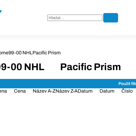
ome
99-00 NHL
Pacific Prism
99-00 NHL
Pacific Prism
ena
Cena
Název A-Z
Název Z-A
Datum
Datum
Číslo