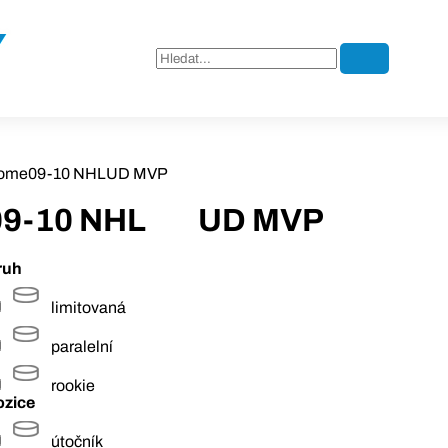
ome
09-10 NHL
UD MVP
09-10 NHL
UD MVP
ruh
limitovaná
paralelní
rookie
ozice
útočník