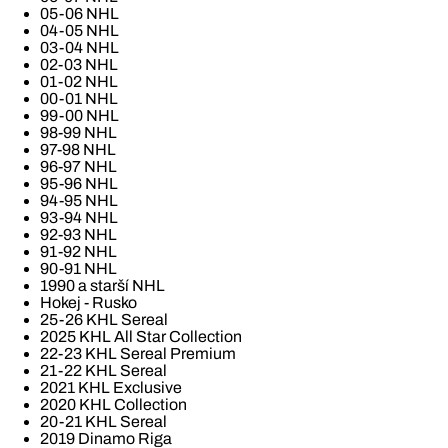
05-06 NHL
04-05 NHL
03-04 NHL
02-03 NHL
01-02 NHL
00-01 NHL
99-00 NHL
98-99 NHL
97-98 NHL
96-97 NHL
95-96 NHL
94-95 NHL
93-94 NHL
92-93 NHL
91-92 NHL
90-91 NHL
1990 a starší NHL
Hokej - Rusko
25-26 KHL Sereal
2025 KHL All Star Collection
22-23 KHL Sereal Premium
21-22 KHL Sereal
2021 KHL Exclusive
2020 KHL Collection
20-21 KHL Sereal
2019 Dinamo Riga