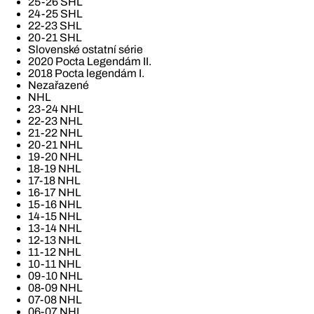
25-26 SHL
24-25 SHL
22-23 SHL
20-21 SHL
Slovenské ostatní série
2020 Pocta Legendám II.
2018 Pocta legendám I.
Nezařazené
NHL
23-24 NHL
22-23 NHL
21-22 NHL
20-21 NHL
19-20 NHL
18-19 NHL
17-18 NHL
16-17 NHL
15-16 NHL
14-15 NHL
13-14 NHL
12-13 NHL
11-12 NHL
10-11 NHL
09-10 NHL
08-09 NHL
07-08 NHL
06-07 NHL