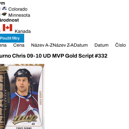
ým
Colorado
Minnesota
árodnost
Kanada
ena
Cena
Název A-Z
Název Z-A
Datum
Datum
Číslo
urno Chris 09-10 UD MVP Gold Script #332