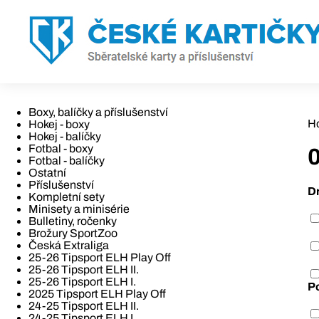
Boxy, balíčky a příslušenství
H
Hokej - boxy
Hokej - balíčky
Fotbal - boxy
Fotbal - balíčky
Ostatní
Příslušenství
D
Kompletní sety
Minisety a minisérie
Bulletiny, ročenky
Brožury SportZoo
Česká Extraliga
25-26 Tipsport ELH Play Off
25-26 Tipsport ELH II.
25-26 Tipsport ELH I.
P
2025 Tipsport ELH Play Off
24-25 Tipsport ELH II.
24-25 Tipsport ELH I.