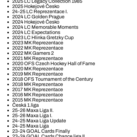
2025 LC Legacy Collection 1985
2025 Hokejové Česko
24-25 LC Reprezentace I.
2024 LC Golden Prague
2024 Hokejové Česko
2024 LC Memorable Moments
2024 LC Expectations
2023 LC Hlinka Gretzky Cup
2023 MK Reprezentace
2022 MK Reprezentace
2022 MK Gamers 2
2021 MK Reprezentace
2020 OFS Czech Hockey Hall of Fame
2020 MK Reprezentace
2019 MK Reprezentace
2018 OFS Tournament of the Century
2018 MK Reprezentace
2017 MK Reprezentace
2016 MK Reprezentace
2015 MK Reprezentace
Česká 1.liga
25-26 Maxa Liga II.
25-26 Maxa Liga I.
24-25 Maxa Liga Update
24-25 Maxa Liga
23-24 GOAL Cards Finally
23-24 GOAL Cards Chance liga II.