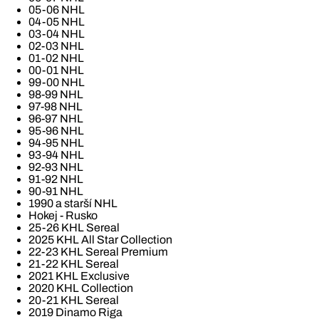
05-06 NHL
04-05 NHL
03-04 NHL
02-03 NHL
01-02 NHL
00-01 NHL
99-00 NHL
98-99 NHL
97-98 NHL
96-97 NHL
95-96 NHL
94-95 NHL
93-94 NHL
92-93 NHL
91-92 NHL
90-91 NHL
1990 a starší NHL
Hokej - Rusko
25-26 KHL Sereal
2025 KHL All Star Collection
22-23 KHL Sereal Premium
21-22 KHL Sereal
2021 KHL Exclusive
2020 KHL Collection
20-21 KHL Sereal
2019 Dinamo Riga