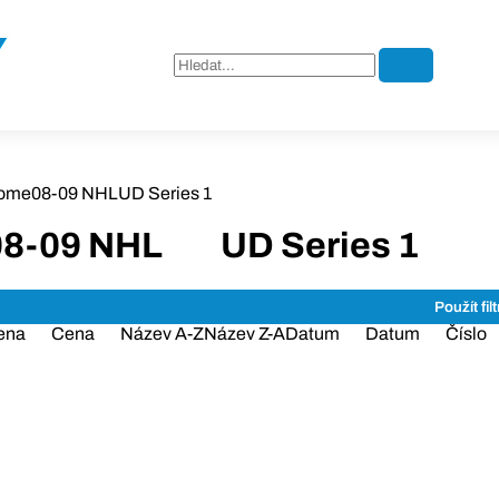
ome
08-09 NHL
UD Series 1
08-09 NHL
UD Series 1
ena
Cena
Název A-Z
Název Z-A
Datum
Datum
Číslo