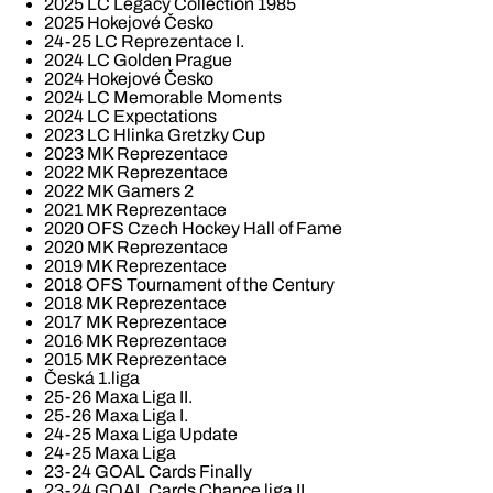
2025 LC Legacy Collection 1985
2025 Hokejové Česko
24-25 LC Reprezentace I.
2024 LC Golden Prague
2024 Hokejové Česko
2024 LC Memorable Moments
2024 LC Expectations
2023 LC Hlinka Gretzky Cup
2023 MK Reprezentace
2022 MK Reprezentace
2022 MK Gamers 2
2021 MK Reprezentace
2020 OFS Czech Hockey Hall of Fame
2020 MK Reprezentace
2019 MK Reprezentace
2018 OFS Tournament of the Century
2018 MK Reprezentace
2017 MK Reprezentace
2016 MK Reprezentace
2015 MK Reprezentace
Česká 1.liga
25-26 Maxa Liga II.
25-26 Maxa Liga I.
24-25 Maxa Liga Update
24-25 Maxa Liga
23-24 GOAL Cards Finally
23-24 GOAL Cards Chance liga II.