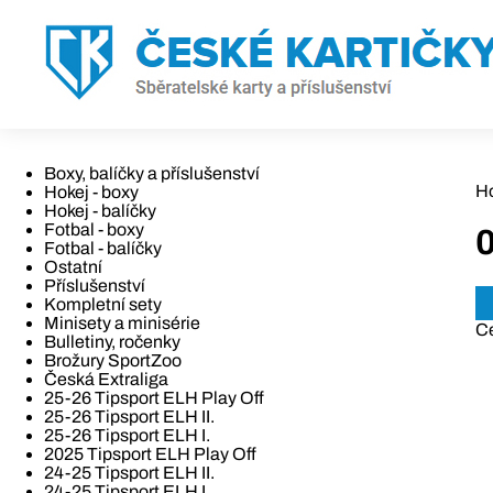
Boxy, balíčky a příslušenství
H
Hokej - boxy
Hokej - balíčky
Fotbal - boxy
Fotbal - balíčky
Ostatní
Příslušenství
Kompletní sety
Minisety a minisérie
C
Bulletiny, ročenky
Brožury SportZoo
Česká Extraliga
25-26 Tipsport ELH Play Off
25-26 Tipsport ELH II.
25-26 Tipsport ELH I.
2025 Tipsport ELH Play Off
24-25 Tipsport ELH II.
24-25 Tipsport ELH I.