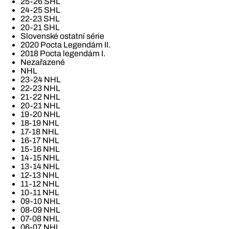
25-26 SHL
24-25 SHL
22-23 SHL
20-21 SHL
Slovenské ostatní série
2020 Pocta Legendám II.
2018 Pocta legendám I.
Nezařazené
NHL
23-24 NHL
22-23 NHL
21-22 NHL
20-21 NHL
19-20 NHL
18-19 NHL
17-18 NHL
16-17 NHL
15-16 NHL
14-15 NHL
13-14 NHL
12-13 NHL
11-12 NHL
10-11 NHL
09-10 NHL
08-09 NHL
07-08 NHL
06-07 NHL