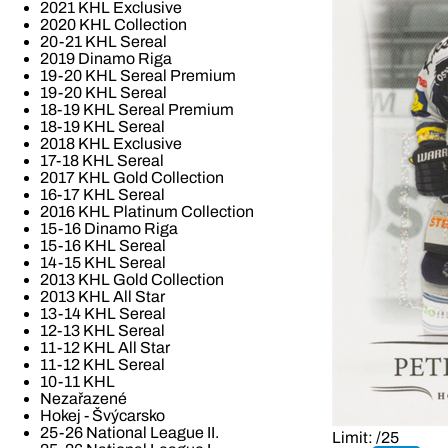
2021 KHL Exclusive
2020 KHL Collection
20-21 KHL Sereal
2019 Dinamo Riga
19-20 KHL Sereal Premium
19-20 KHL Sereal
18-19 KHL Sereal Premium
18-19 KHL Sereal
2018 KHL Exclusive
17-18 KHL Sereal
2017 KHL Gold Collection
16-17 KHL Sereal
2016 KHL Platinum Collection
15-16 Dinamo Riga
15-16 KHL Sereal
14-15 KHL Sereal
2013 KHL Gold Collection
2013 KHL All Star
13-14 KHL Sereal
12-13 KHL Sereal
11-12 KHL All Star
11-12 KHL Sereal
10-11 KHL
Nezařazené
Hokej - Švýcarsko
25-26 National League II.
Limit: /25