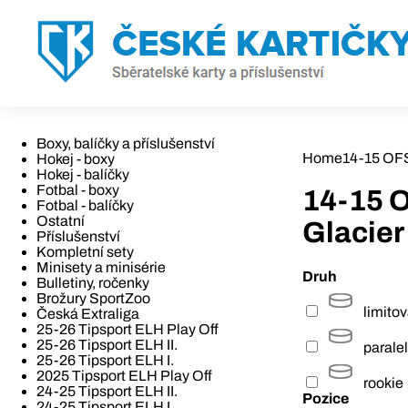
Boxy, balíčky a příslušenství
Home
14-15 OFS
Hokej - boxy
Hokej - balíčky
Fotbal - boxy
14-15 O
Fotbal - balíčky
Ostatní
Glacier
Příslušenství
Kompletní sety
Minisety a minisérie
Druh
Bulletiny, ročenky
Brožury SportZoo
limito
Česká Extraliga
25-26 Tipsport ELH Play Off
25-26 Tipsport ELH II.
paralel
25-26 Tipsport ELH I.
2025 Tipsport ELH Play Off
rookie
24-25 Tipsport ELH II.
Pozice
24-25 Tipsport ELH I.