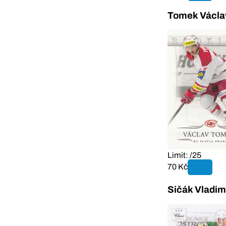
Tomek Václav
Limit: /25
70 Kč
Sičák Vladim