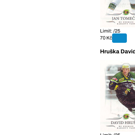
Limit: /25
70 Kč
Hruška David