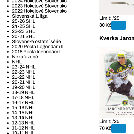
2024 Hokejové Slovensko
2023 Hokejové Slovensko
2022 Hokejové Slovensko
Slovenská 1. liga
Limit: /25
25-26 SHL
80 Kč
24-25 SHL
22-23 SHL
20-21 SHL
Kverka Jarom
Slovenské ostatní série
2020 Pocta Legendám II.
2018 Pocta legendám I.
Nezařazené
NHL
23-24 NHL
22-23 NHL
21-22 NHL
20-21 NHL
19-20 NHL
18-19 NHL
17-18 NHL
16-17 NHL
15-16 NHL
14-15 NHL
13-14 NHL
Limit: /25
12-13 NHL
11-12 NHL
70 Kč
10-11 NHL