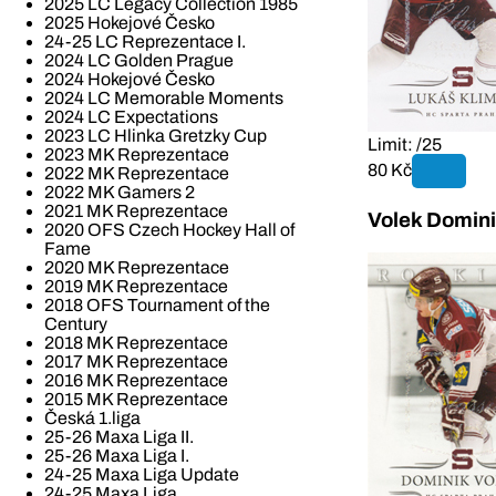
2025 LC Legacy Collection 1985
2025 Hokejové Česko
24-25 LC Reprezentace I.
2024 LC Golden Prague
2024 Hokejové Česko
2024 LC Memorable Moments
2024 LC Expectations
2023 LC Hlinka Gretzky Cup
Limit: /25
2023 MK Reprezentace
80 Kč
2022 MK Reprezentace
2022 MK Gamers 2
2021 MK Reprezentace
Volek Domini
2020 OFS Czech Hockey Hall of
Fame
2020 MK Reprezentace
2019 MK Reprezentace
2018 OFS Tournament of the
Century
2018 MK Reprezentace
2017 MK Reprezentace
2016 MK Reprezentace
2015 MK Reprezentace
Česká 1.liga
25-26 Maxa Liga II.
25-26 Maxa Liga I.
24-25 Maxa Liga Update
24-25 Maxa Liga