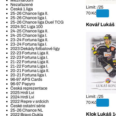
Mezinárodní
Nezařazené
Limit: /25
Česká 1.liga
70 Kč
25-26 Chance liga II.
25-26 Chance liga I.
25-26 Chance liga Duel TCG
Kovář Lukáš 
2024 SC Liga 100
24-25 Chance liga II.
24-25 Chance liga I.
23-24 Fortuna liga II.
23-24 Fortuna liga I.
2023 Dekády fotbalové ligy
22-23 Fortuna Liga II.
22-23 Fortuna Liga I.
21-22 Fortuna Liga II.
21-22 Fortuna Liga I.
20-21 Fortuna Liga II.
20-21 Fortuna liga I.
96-97 APS Cards
96-97 Papyro
Česká reprezentace
2025 Hrdí Lvi
Limit: /25
2024 Hrdí Lvi
2022 Repre v srdcích
70 Kč
České ostatní série
25-26 Chance NL
Klok Lukáš 1
2022 Bravo Dukla