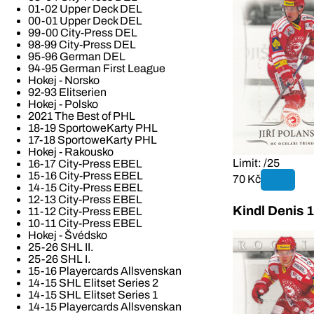
01-02 Upper Deck DEL
00-01 Upper Deck DEL
99-00 City-Press DEL
98-99 City-Press DEL
95-96 German DEL
94-95 German First League
Hokej - Norsko
92-93 Elitserien
Hokej - Polsko
2021 The Best of PHL
18-19 SportoweKarty PHL
17-18 SportoweKarty PHL
Hokej - Rakousko
Limit: /25
16-17 City-Press EBEL
15-16 City-Press EBEL
70 Kč
14-15 City-Press EBEL
12-13 City-Press EBEL
Kindl Denis 
11-12 City-Press EBEL
10-11 City-Press EBEL
Hokej - Švédsko
25-26 SHL II.
25-26 SHL I.
15-16 Playercards Allsvenskan
14-15 SHL Elitset Series 2
14-15 SHL Elitset Series 1
14-15 Playercards Allsvenskan