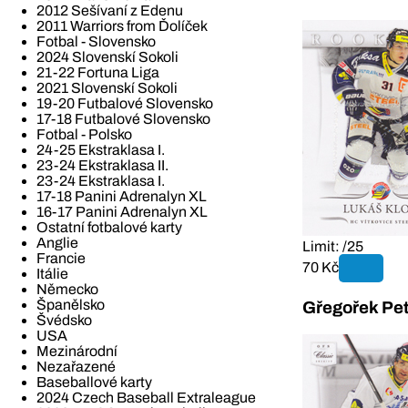
2012 Sešívaní z Edenu
2011 Warriors from Ďolíček
Fotbal - Slovensko
2024 Slovenskí Sokoli
21-22 Fortuna Liga
2021 Slovenskí Sokoli
19-20 Futbalové Slovensko
17-18 Futbalové Slovensko
Fotbal - Polsko
24-25 Ekstraklasa I.
23-24 Ekstraklasa II.
23-24 Ekstraklasa I.
17-18 Panini Adrenalyn XL
16-17 Panini Adrenalyn XL
Ostatní fotbalové karty
Anglie
Limit: /25
Francie
70 Kč
Itálie
Německo
Španělsko
Gřegořek Pet
Švédsko
USA
Mezinárodní
Nezařazené
Baseballové karty
2024 Czech Baseball Extraleague