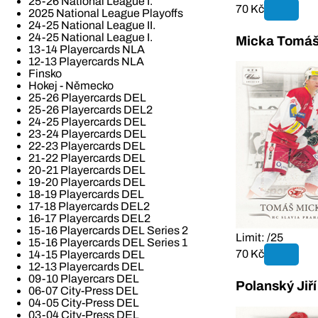
25-26 National League I.
70 Kč
2025 National League Playoffs
24-25 National League II.
24-25 National League I.
Micka Tomáš 
13-14 Playercards NLA
12-13 Playercards NLA
Finsko
Hokej - Německo
25-26 Playercards DEL
25-26 Playercards DEL2
24-25 Playercards DEL
23-24 Playercards DEL
22-23 Playercards DEL
21-22 Playercards DEL
20-21 Playercards DEL
19-20 Playercards DEL
18-19 Playercards DEL
17-18 Playercards DEL2
16-17 Playercards DEL2
15-16 Playercards DEL Series 2
Limit: /25
15-16 Playercards DEL Series 1
70 Kč
14-15 Playercards DEL
12-13 Playercards DEL
09-10 Playercars DEL
Polanský Jiř
06-07 City-Press DEL
04-05 City-Press DEL
03-04 City-Press DEL