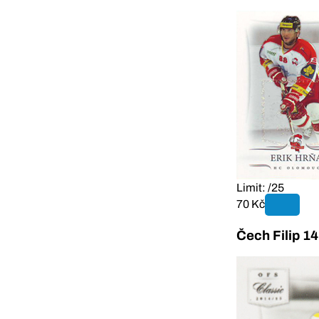
Limit: /25
70 Kč
Čech Filip 1