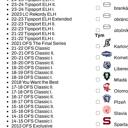
23-24 Tipsport ELH II.
branká
23-24 Tipsport ELH I.
2023 LC Rekordy ELH
22-23 Tipsport ELH Extended
obrán
22-23 Tipsport ELH II.
22-23 Tipsport ELH I.
útoční
21-22 Tipsport ELH II.
Tým
21-22 Tipsport ELH I.
2021 OFS The Final Series
Karlov
21-22 OFS Classic
20-21 OFS Classic II.
Komet
20-21 OFS Classic I.
19-20 OFS Classic II.
19-20 OFS Classic I.
Libere
18-19 OFS Classic II.
18-19 OFS Classic I.
Mladá 
2018 You Want the Best
17-18 OFS Classic II.
Olomo
17-18 OFS Classic I.
16-17 OFS Classic II.
16-17 OFS Classic I.
Plzeň
15-16 OFS Classic II.
15-16 OFS Classic I.
Slavia
14-15 OFS Classic II.
14-15 OFS Classic I.
Sparta
2013 OFS Exclusive