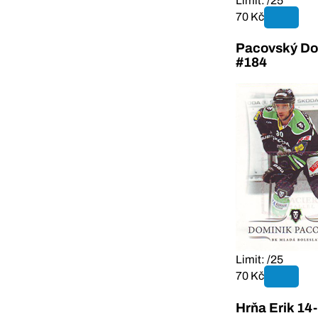
Limit: /25
70 Kč
Pacovský Dom
#184
Limit: /25
70 Kč
Hrňa Erik 14