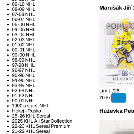
09-10 NHL
Marušák Jiří
08-09 NHL
07-08 NHL
06-07 NHL
05-06 NHL
04-05 NHL
03-04 NHL
02-03 NHL
01-02 NHL
00-01 NHL
99-00 NHL
98-99 NHL
97-98 NHL
96-97 NHL
95-96 NHL
94-95 NHL
93-94 NHL
92-93 NHL
Limit: /25
91-92 NHL
70 Kč
90-91 NHL
1990 a starší NHL
Húževka Pete
Hokej - Rusko
25-26 KHL Sereal
2025 KHL All Star Collection
22-23 KHL Sereal Premium
21-22 KHL Sereal