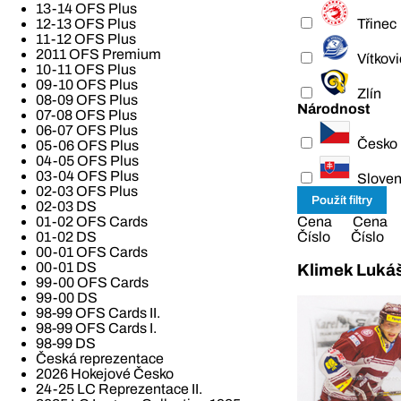
13-14 OFS Plus
Třinec
12-13 OFS Plus
11-12 OFS Plus
2011 OFS Premium
Vítkov
10-11 OFS Plus
09-10 OFS Plus
Zlín
08-09 OFS Plus
Národnost
07-08 OFS Plus
06-07 OFS Plus
Česko
05-06 OFS Plus
04-05 OFS Plus
03-04 OFS Plus
Slove
02-03 OFS Plus
02-03 DS
Cena
Cena
01-02 OFS Cards
Číslo
Číslo
01-02 DS
00-01 OFS Cards
00-01 DS
Klimek Lukáš
99-00 OFS Cards
99-00 DS
98-99 OFS Cards II.
98-99 OFS Cards I.
98-99 DS
Česká reprezentace
2026 Hokejové Česko
24-25 LC Reprezentace II.