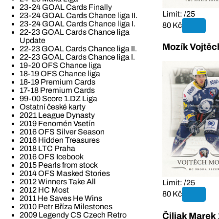
23-24 GOAL Cards Finally
Limit: /25
23-24 GOAL Cards Chance liga II.
23-24 GOAL Cards Chance liga I.
80 Kč
22-23 GOAL Cards Chance liga
Update
Mozík Vojtěc
22-23 GOAL Cards Chance liga II.
22-23 GOAL Cards Chance liga I.
19-20 OFS Chance liga
18-19 OFS Chance liga
18-19 Premium Cards
17-18 Premium Cards
99-00 Score 1.DZ Liga
Ostatní české karty
2021 League Dynasty
2019 Fenomén Vsetín
2016 OFS Silver Season
2016 Hidden Treasures
2018 LTC Praha
2016 OFS Icebook
2015 Pearls from stock
2014 OFS Masked Stories
2012 Winners Take All
Limit: /25
2012 HC Most
80 Kč
2011 He Saves He Wins
2010 Petr Bříza Milestones
2009 Legendy CS Czech Retro
Čiliak Marek